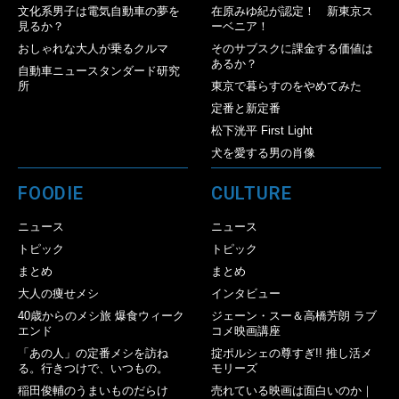
文化系男子は電気自動車の夢を
在原みゆ紀が認定！ 新東京ス
見るか？
ーベニア！
おしゃれな大人が乗るクルマ
そのサブスクに課金する価値は
あるか？
自動車ニュースタンダード研究
所
東京で暮らすのをやめてみた
定番と新定番
松下洸平 First Light
犬を愛する男の肖像
FOODIE
CULTURE
ニュース
ニュース
トピック
トピック
まとめ
まとめ
大人の痩せメシ
インタビュー
40歳からのメシ旅 爆食ウィーク
ジェーン・スー＆高橋芳朗 ラブ
エンド
コメ映画講座
「あの人」の定番メシを訪ね
掟ポルシェの尊すぎ!! 推し活メ
る。行きつけで、いつもの。
モリーズ
稲田俊輔のうまいものだらけ
売れている映画は面白いのか｜