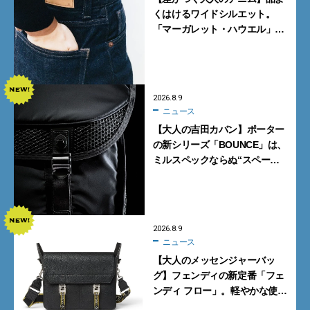
くはけるワイドシルエット。
「マーガレット・ハウエル」と
「エドウイン」のコラボが秀逸
すぎる！
2026.8.9
ニュース
【大人の吉田カバン】ポーター
の新シリーズ「BOUNCE」は、
ミルスペックならぬ“スペース
スペック”の機能美あふれる黒
バッグ
2026.8.9
ニュース
【大人のメッセンジャーバッ
グ】フェンディの新定番「フェ
ンディ フロー」。軽やかな使い
心地と美しい佇まいを両立