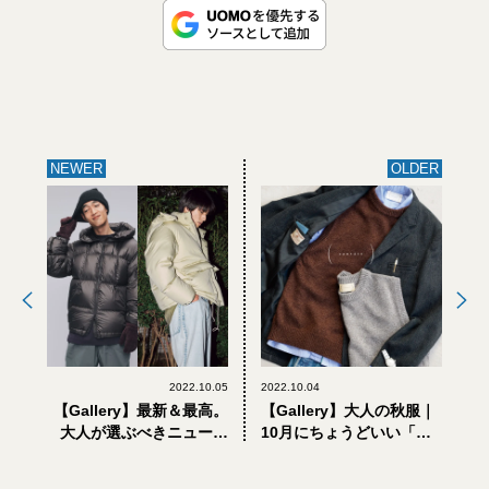
NEWER
OLDER
2022.10.05
2022.10.04
【Gallery】最新＆最高。
【Gallery】大人の秋服｜
大人が選ぶべきニュース
10月にちょうどいい「カ
なダウン10選
ンタータ」の1LDK別注ニ
ットベストと新作チェッ