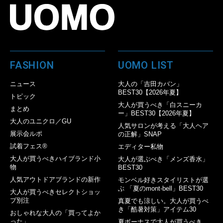
FASHION
UOMO LIST
ニュース
大人の「吉田カバン」
BEST30【2026年夏】
トピック
大人が買うべき「白スニーカ
まとめ
ー」BEST30【2026年夏】
大人のユニクロ／GU
人気サロンが考える「大人ヘア
展示会ルポ
の正解」SNAP
試着フェス®︎
エディター私物
大人が買うべきハイブランド小
大人が選ぶべき「メンズ香水」
物
BEST30
人気アウトドアブランドの新作
モンベル好きスタイリストが選
ぶ 「夏のmont-bell」BEST30
大人が買うべきセレクトショッ
プ別注
真夏でも涼しい。大人が買うべ
き「酷暑対策」アイテム30
おしゃれな大人の「買ってよか
った」
夏ボーナスで大人が買うべき