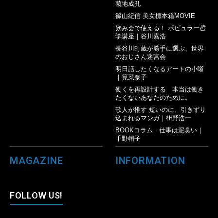
菊地成孔
篠山紀信 美女標本箱MOVIE
飲み会で使える！ ポピュラー哲
学講座｜谷川嘉浩
長谷川町蔵が勝手に選ぶ、世界
のおじさん迷宮会
明日話したくなるアートの小噺
｜筧菜奈子
働くを再設計する 本当は働き
たくないあなたのために。
歌人が推す 短いのに、引きずり
込まれるマンガ｜枡野浩一
BOOKコラム 仕事は泥臭い｜
千野帽子
MAGAZINE
INFORMATION
FOLLOW US!