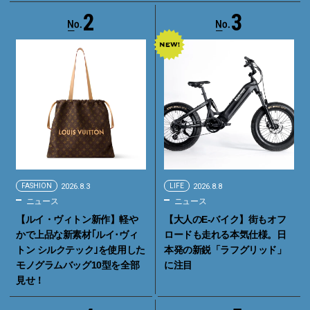
2
3
FASHION
2026.8.3
LIFE
2026.8.8
ニュース
ニュース
【ルイ・ヴィトン新作】軽や
【大人のE-バイク】街もオフ
かで上品な新素材｢ルイ･ヴィ
ロードも走れる本気仕様。日
トン シルクテック｣を使用した
本発の新鋭「ラフグリッド」
モノグラムバッグ10型を全部
に注目
見せ！