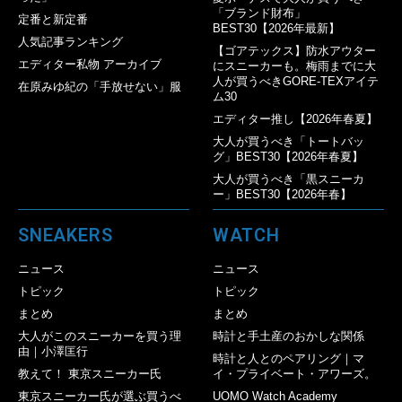
「ブランド財布」
定番と新定番
BEST30【2026年最新】
人気記事ランキング
【ゴアテックス】防水アウター
エディター私物 アーカイブ
にスニーカーも。梅雨までに大
人が買うべきGORE-TEXアイテ
在原みゆ紀の「手放せない」服
ム30
エディター推し【2026年春夏】
大人が買うべき「トートバッ
グ」BEST30【2026年春夏】
大人が買うべき「黒スニーカ
ー」BEST30【2026年春】
SNEAKERS
WATCH
ニュース
ニュース
トピック
トピック
まとめ
まとめ
大人がこのスニーカーを買う理
時計と手土産のおかしな関係
由｜小澤匡行
時計と人とのペアリング｜マ
教えて！ 東京スニーカー氏
イ・プライベート・アワーズ。
東京スニーカー氏が選ぶ買うべ
UOMO Watch Academy