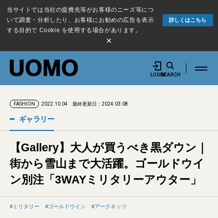
当サイトでは当社の提携先等がお客様のニーズ等につ
いて調査・分析したり、お客様にお勧めの広告を表示
詳しくはこちら
する目的で Cookie を使用する場合があります。
×
LOGIN
SEARCH
2022.10.04
最終更新日：2024.03.08
FASHION
ギャラリー
【Gallery】大人が買うべき黒ダウン｜
街から雪山まで大活躍。ゴールドウイ
ン別注「3WAYミリタリーアウター」
ミリタリー
ゴールドウイン
アークネッツ