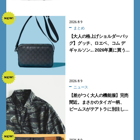
【FENDI】
2026.8.9
まとめ
【大人の格上げショルダーバッ
グ】グッチ、ロエベ、コム デ
ギャルソン... 2026年夏に買うべ
き新作5選
2026.8.9
ニュース
【差がつく大人の機能服】完売
間近。まさかのタイガー柄、
ビームスがテアトラに別注した
シャツ＆パンツを狙い撃ち！