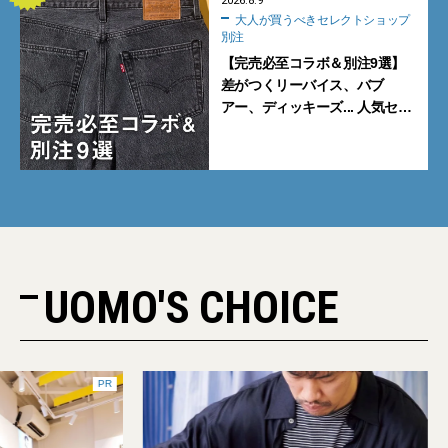
2026.8.9
大人が買うべきセレクトショップ
別注
【完売必至コラボ＆別注9選】
差がつくリーバイス、バブ
アー、ディッキーズ... 人気セレ
クトショップの自信作をチェッ
ク！
UOMO'S CHOICE
PR