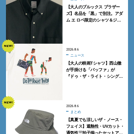
【大人のブルックス ブラザー
ズ】名品を「黒」で別注。アダ
ム エ ロペ限定のシャツ＆ジャ
ケットが買い！
2026.8.6
ニュース
【大人の映画Tシャツ】西山徹
が手掛ける「バッファ」が
『ドゥ・ザ・ライト・シング』
とコラボ！【8月8日発売】
2026.8.6
まとめ
【真夏でも涼しいザ・ノース・
フェイス】遮熱性・UVカット・
通気性三拍子揃ったセットアッ