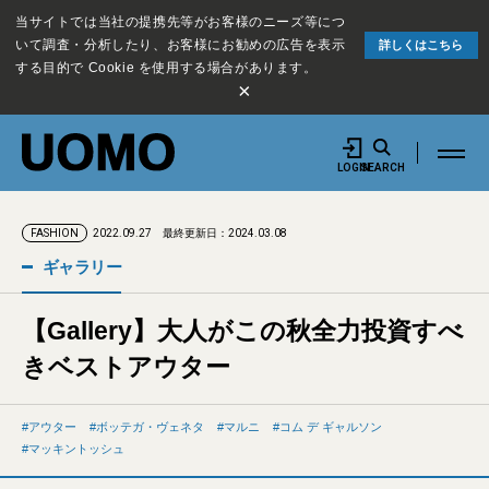
当サイトでは当社の提携先等がお客様のニーズ等につ
いて調査・分析したり、お客様にお勧めの広告を表示
詳しくはこちら
する目的で Cookie を使用する場合があります。
×
LOGIN
SEARCH
2022.09.27
最終更新日：2024.03.08
FASHION
ギャラリー
【Gallery】大人がこの秋全力投資すべ
きベストアウター
アウター
ボッテガ・ヴェネタ
マルニ
コム デ ギャルソン
マッキントッシュ