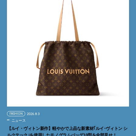
FASHION
2026.8.3
ニュース
【ルイ・ヴィトン新作】軽やかで上品な新素材｢ルイ･ヴィトン シ
ルクテック｣を使用したモノグラムバッグ10型を全部見せ！