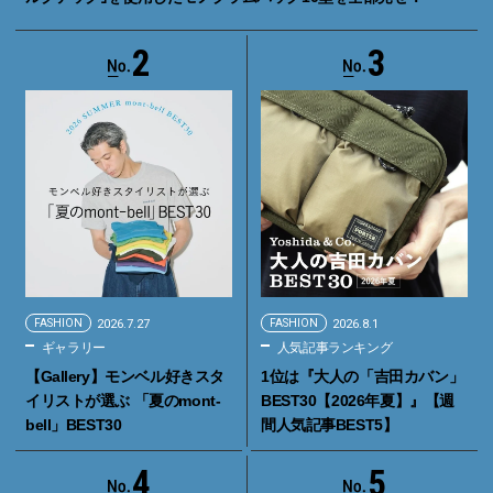
2
3
FASHION
2026.7.27
FASHION
2026.8.1
ギャラリー
人気記事ランキング
【Gallery】モンベル好きスタ
1位は『大人の「吉田カバン」
イリストが選ぶ 「夏のmont-
BEST30【2026年夏】』【週
bell」BEST30
間人気記事BEST5】
4
5