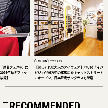
FASHION
2026.7.24
FASHION
2026.7.29
2026年9月5日・6日開催。「試着フェス®︎」に
【おしゃれな大人の
読者の皆さまをご招待。【2026年秋冬ファッ
ピジ」が国内初の旗
ション＆美容アイテム試し放題】
にオープン。日本限
RECOMMENDED