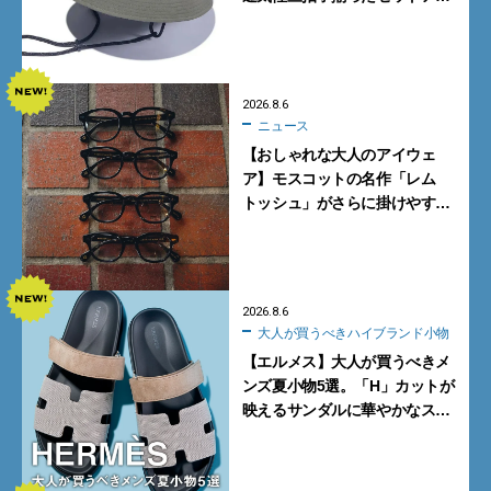
プに大注目。酷暑対策に大人が
買うべき3選
2026.8.6
ニュース
【おしゃれな大人のアイウェ
ア】モスコットの名作「レム
トッシュ」がさらに掛けやす
く。より多くの人にフィットす
る新モデルが秀逸すぎる
2026.8.6
大人が買うべきハイブランド小物
【エルメス】大人が買うべきメ
ンズ夏小物5選。「H」カットが
映えるサンダルに華やかなス
カーフ、旬のボートモカシンに
注目