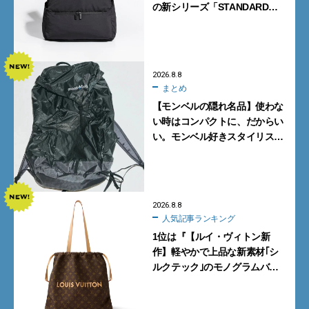
の新シリーズ「STANDARD
Neutral」が快適すぎる！
2026.8.8
まとめ
【モンベルの隠れ名品】使わな
い時はコンパクトに、だからい
い。モンベル好きスタイリスト
がすすめる「たためるバッグ」
4選
2026.8.8
人気記事ランキング
1位は『【ルイ・ヴィトン新
作】軽やかで上品な新素材｢シ
ルクテック｣のモノグラムバッ
グ10型を全部見せ』【週間人気
記事BEST5】