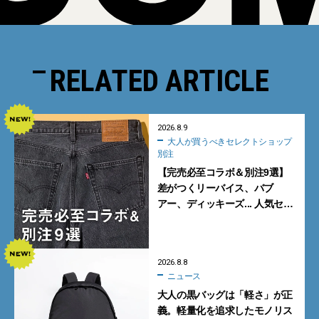
RELATED ARTICLE
2026.8.9
大人が買うべきセレクトショップ
別注
【完売必至コラボ＆別注9選】
差がつくリーバイス、バブ
アー、ディッキーズ... 人気セレ
クトショップの自信作をチェッ
ク！
2026.8.8
ニュース
大人の黒バッグは「軽さ」が正
義。軽量化を追求したモノリス