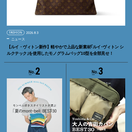
FASHION
2026.8.3
ニュース
【ルイ・ヴィトン新作】軽やかで上品な新素材｢ルイ･ヴィトン シ
ルクテック｣を使用したモノグラムバッグ10型を全部見せ！
2
3