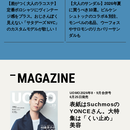
【差がつく大人のラコステ】
【大人のサンダル】2026年夏
定番ポロシャツにヴィンテー
に買うべき10選。ビルケン
ジ感をプラス。おじさんぽく
シュトックのコラボ＆別注、
見えない「サタデーズ NYC」
モンベルの名品、ウーフォス
のカスタムモデルが欲しい！
やサロモンのリカバリーサン
ダルも
MAGAZINE
UOMO2026年8・9月合併号
6月25日発売
表紙はSuchmosの
YONCEさん。大特
集は「くい止め」
美容