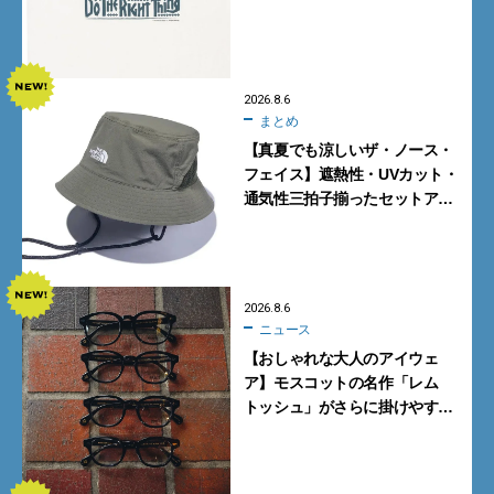
とコラボ！【8月8日発売】
2026.8.6
まとめ
【真夏でも涼しいザ・ノース・
フェイス】遮熱性・UVカット・
通気性三拍子揃ったセットアッ
プに大注目。酷暑対策に大人が
買うべき3選
2026.8.6
ニュース
【おしゃれな大人のアイウェ
ア】モスコットの名作「レム
トッシュ」がさらに掛けやす
く。より多くの人にフィットす
る新モデルが秀逸すぎる