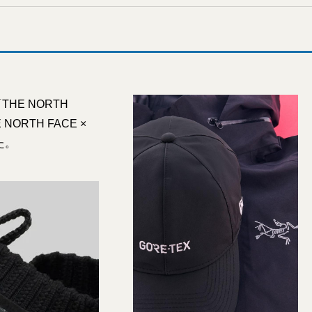
HE NORTH
RTH FACE ×
た。