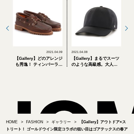
2021.04.09
2021.04.08
【Gallery】どのアレンジ
【Gallery】まるでスーツ
も秀逸！ ティンバーラン
のような高級感。大人の
ドの名作モカシンに４つ
ベースボールキャップっ
の別注モデルが登場
てこういうこと
HOME
FASHION
ギャラリー
【Gallery】アウトドア×ス
トリート！ ゴールドウイン限定コラボの狙い目はゴアテックスの春ア