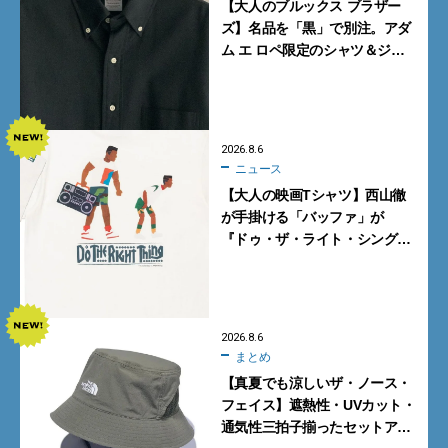
【大人のブルックス ブラザー
ズ】名品を「黒」で別注。アダ
ム エ ロペ限定のシャツ＆ジャ
ケットが買い！
2026.8.6
ニュース
【大人の映画Tシャツ】西山徹
が手掛ける「バッファ」が
『ドゥ・ザ・ライト・シング』
とコラボ！【8月8日発売】
2026.8.6
まとめ
【真夏でも涼しいザ・ノース・
フェイス】遮熱性・UVカット・
通気性三拍子揃ったセットアッ