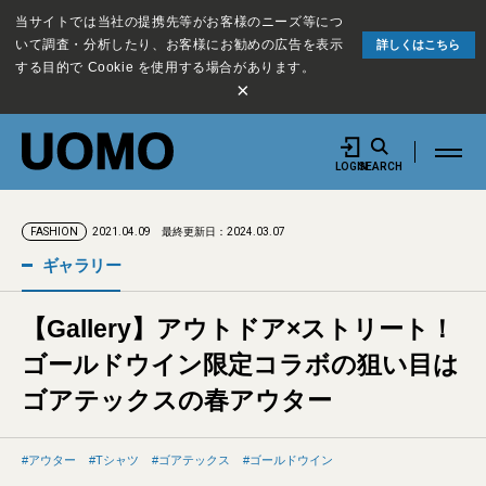
当サイトでは当社の提携先等がお客様のニーズ等につ
いて調査・分析したり、お客様にお勧めの広告を表示
詳しくはこちら
する目的で Cookie を使用する場合があります。
×
LOGIN
SEARCH
2021.04.09
最終更新日：2024.03.07
FASHION
ギャラリー
【Gallery】アウトドア×ストリート！
ゴールドウイン限定コラボの狙い目は
ゴアテックスの春アウター
アウター
Tシャツ
ゴアテックス
ゴールドウイン