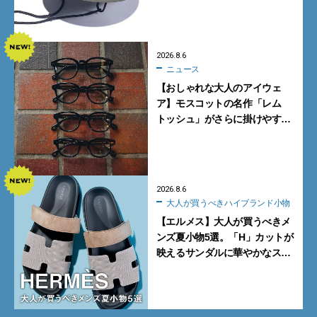
プに大注目。酷暑対策に大人が
買うべき3選
2026.8.6
ニュース
【おしゃれな大人のアイウェ
ア】モスコットの名作「レム
トッシュ」がさらに掛けやす
く。より多くの人にフィットす
る新モデルが秀逸すぎる
2026.8.6
大人が買うべきハイブランド小物
【エルメス】大人が買うべきメ
ンズ夏小物5選。「H」カットが
映えるサンダルに華やかなス
カーフ、旬のボートモカシンに
注目