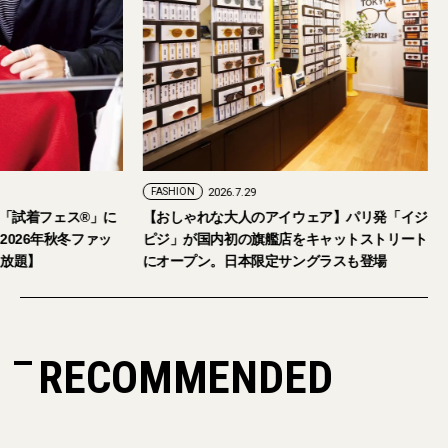
FASHION
2026.7.24
FASHION
2026.7.29
2026年9月5日・6日開催。「試着フェス®︎」に
【おしゃれな大人の
読者の皆さまをご招待。【2026年秋冬ファッ
ピジ」が国内初の旗
ション＆美容アイテム試し放題】
にオープン。日本限
RECOMMENDED