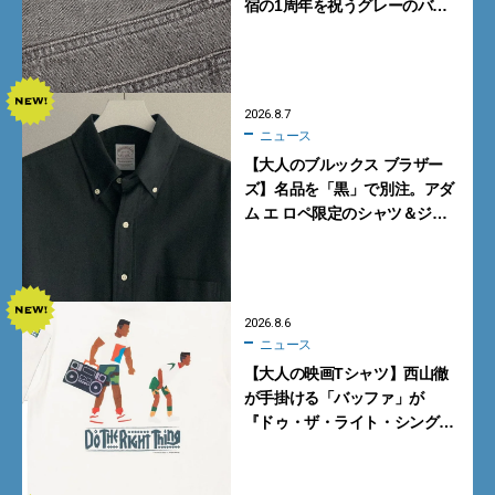
宿の1周年を祝うグレーのバ
ギーデニムが数量限定発売
2026.8.7
ニュース
【大人のブルックス ブラザー
ズ】名品を「黒」で別注。アダ
ム エ ロペ限定のシャツ＆ジャ
ケットが買い！
2026.8.6
ニュース
【大人の映画Tシャツ】西山徹
が手掛ける「バッファ」が
『ドゥ・ザ・ライト・シング』
とコラボ！【8月8日発売】