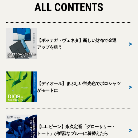
ALL CONTENTS
【ボッテガ・ヴェネタ】新しい財布で金運
>
アップを狙う
【ディオール】まぶしい蛍光色でポロシャツ
>
がモードに
【L.L.ビーン】永久定番「グローサリー・
>
トート」が鮮烈なブルーに着替えたら