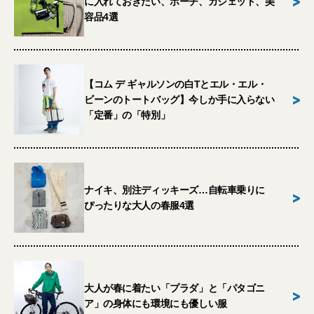
>
に入れておきたい、ポーチ、ガジェット、美
容品4選
【コム デ ギャルソンの白Tとエル・エル・
>
ビーンのトートバッグ】今しか手に入らない
「定番」の「特別」
ナイキ、別注ディッキーズ…自転車乗りに
>
ぴったりな大人の春服4選
大人が春に着たい「プラダ」と「パタゴニ
>
ア」の身体にも環境にも優しい服