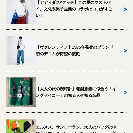
【アディダス×グッチ】この夏のマストバ
>
イ。文化系男子垂涎のコラボはココがすご
い！
【ヴァレンティノ】1985年発売のブランド
>
初のデニムが待望の復刻
【大人の旅の腕時計】老舗旅館に似合う「キ
>
ングセイコー」の知る人ぞ知る名品
エルメス、サンローラン…大人のバッグの中