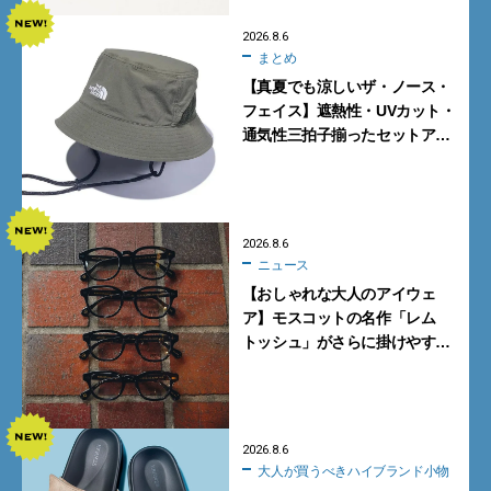
2026.8.6
まとめ
【真夏でも涼しいザ・ノース・
フェイス】遮熱性・UVカット・
通気性三拍子揃ったセットアッ
プに大注目。酷暑対策に大人が
買うべき3選
2026.8.6
ニュース
【おしゃれな大人のアイウェ
ア】モスコットの名作「レム
トッシュ」がさらに掛けやす
く。より多くの人にフィットす
る新モデルが秀逸すぎる
2026.8.6
大人が買うべきハイブランド小物