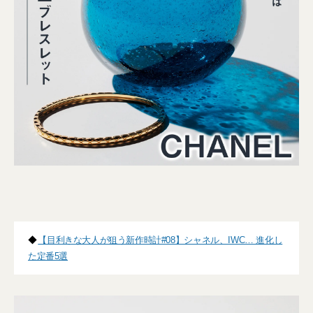
◆
【目利きな大人が狙う新作時計#08】シャネル、IWC… 進化し
た定番5選