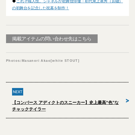
◆
これぞ職人技。シャネルが歌舞伎俳優・初代尾上眞秀（10歳）
の初舞台を記念した祝幕を制作！
掲載アイテムの問い合わせ先はこちら
Photos:Masanori Akao[white STOUT]
NEXT
>
【コンバース アディクトのスニーカー】史上最高“色”な
チャックテイラー