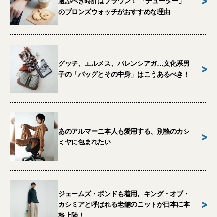
>
選ぶべき時計はブラウン！ 「チューダー」
のブロンズウォッチがおすすめな理由
グッチ、エルメス、バレンシアガ…文化系男
>
子の「バッグとその中身」はこうあるべき！
あのアルマーニ本人も愛用する、別格のカシ
>
ミヤに包まれたい
ジェームズ・ボンドも着用。キング・オブ・
>
カシミアと呼ばれる老舗のニットが日本に本
格上陸！