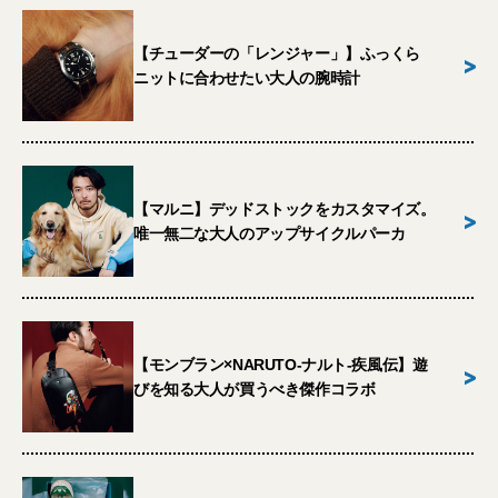
【チューダーの「レンジャー」】ふっくら
>
ニットに合わせたい大人の腕時計
【マルニ】デッドストックをカスタマイズ。
>
唯一無二な大人のアップサイクルパーカ
【モンブラン×NARUTO-ナルト-疾風伝】遊
>
びを知る大人が買うべき傑作コラボ