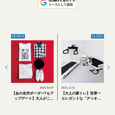
NEWER
OLDER
2022.03.07
2021.12.31
【あの名作ボーダーTもア
【大人の家トレ】世界一
ップデート】大人がこの
エレガントな「ディオー
春選びたい「フレンチシ
ル」のトレッドミルっ
ック」な逸品5選
て？