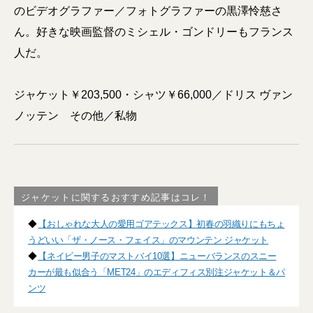
のビデオグラファー／フォトグラファーの黒澤怜慈さ
ん。好きな映画監督のミシェル・ゴンドリーもフランス
人だ。
ジャケット￥203,500・シャツ￥66,000／ドリス ヴァン
ノッテン その他／私物
ジャケットに関するおすすめ記事はコレ！
◆
【おしゃれな大人の愛用ゴアテックス】初春の羽織りにもちょ
うどいい「ザ・ノース・フェイス」のマウンテン ジャケット
◆
【ネイビー男子のマストバイ10選】ニューバランスのスニー
カーが最も似合う「MET24」のエディフィス別注ジャケット＆パ
ンツ