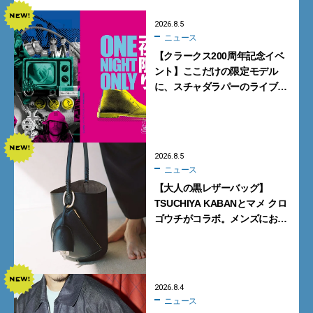
2026.8.5
ニュース
【クラークス200周年記念イベ
ント】ここだけの限定モデル
に、スチャダラパーのライブ
も。一夜限りの「CLARKS200
TOKYO」が原宿で開催
2026.8.5
ニュース
【大人の黒レザーバッグ】
TSUCHIYA KABANとマメ クロ
ゴウチがコラボ。メンズにおす
すめはアイコンバッグ
「Mayu」のラージサイズ
2026.8.4
ニュース