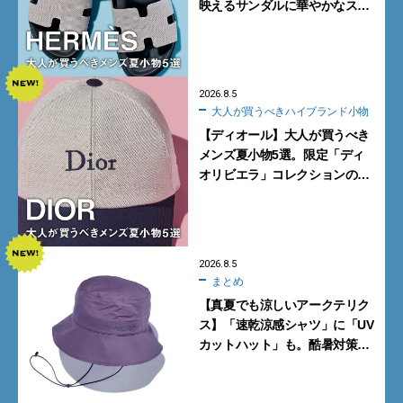
映えるサンダルに華やかなス
カーフ、旬のボートモカシンに
注目
2026.8.5
大人が買うべきハイブランド小物
【ディオール】大人が買うべき
メンズ夏小物5選。限定「ディ
オリビエラ」コレクションの
バッグ＆ローファー、キャップ
に注目
2026.8.5
まとめ
【真夏でも涼しいアークテリク
ス】「速乾涼感シャツ」に「UV
カットハット」も。酷暑対策に
大人が買うべき4選