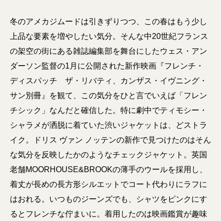
冬のアメカジムードは引きずりつつ、この春はもう少し
上品な要素を増やしたい気分。そんな中20世紀フランス
の架空の街にある雑誌編集部を舞台にしたウェス・アン
ダーソン監督の1月に公開された新作映画『フレンチ・
ディスパッチ ザ・リバティ、カンザス・イヴニング・
サン別冊』を観て、この気分をひと言でいえば「フレン
チシック」なんだと確信した。特に劇中でティモシー・
シャラメが洒脱に着ていた渋いジャケットは、どストラ
イク。ドリス ヴァン ノッテンの新作で見つけたのはそん
な気分を反映したかのようなチェックジャケット。英国
老舗MOORHOUSE&BROOKの薄手のウールを採用し、
着丈が長めの長方形シルエットでコート代わりにラフに
はおれる。いつものジーンズでも、シャツをピンクにす
るとフレンチな佇まいに。着用したのは映画鑑賞が趣味