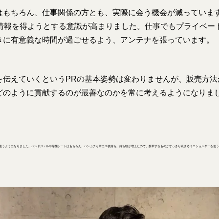
はもちろん、仕事関係の方とも、実際に会う機会が減っていま
て情報を得ようとする意識が高まりました。仕事でもプライベー
きに有意義な時間が過ごせるよう、アンテナを張っています。
を伝えていくというPRの基本姿勢は変わりませんが、販売方法
どのように貢献するのが最善なのかを常に考えるようになりま
遣うようになりました。ハンドジェルや除菌シートはもちろん、ハンカチも常に２枚持ち。持ち物が増えたので、携帯するものがすっきり収まるミニショルダーを使