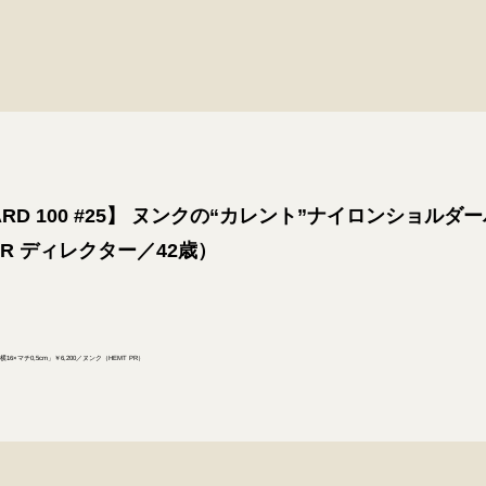
DARD 100 #25】 ヌンクの“カレント”ナイロンショル
PR ディレクター／42歳）
6×マチ0,5cm」￥6,200／ヌンク（HEMT PR）