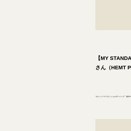
【MY STAN
さん（HEMT 
“カレント”ナイロンショルダーバッグ「縦23×横1