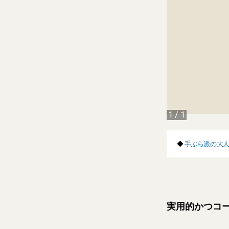
1
/
1
◆
手ぶら派の大人
実用的かつコ