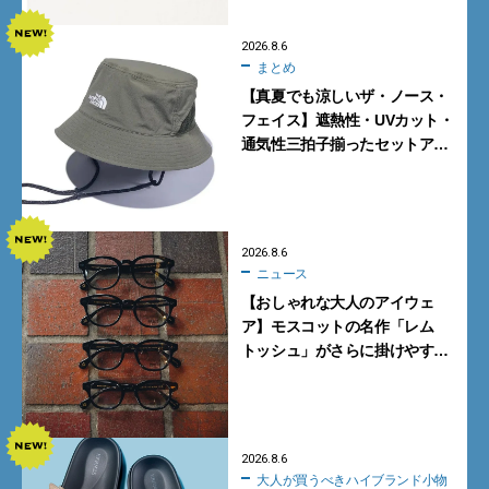
2026.8.6
まとめ
【真夏でも涼しいザ・ノース・
フェイス】遮熱性・UVカット・
通気性三拍子揃ったセットアッ
プに大注目。酷暑対策に大人が
買うべき3選
2026.8.6
ニュース
【おしゃれな大人のアイウェ
ア】モスコットの名作「レム
トッシュ」がさらに掛けやす
く。より多くの人にフィットす
る新モデルが秀逸すぎる
2026.8.6
大人が買うべきハイブランド小物