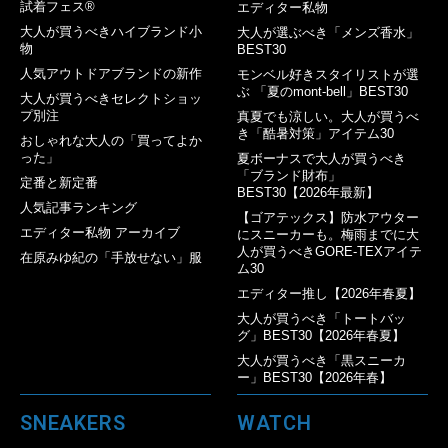
試着フェス®︎
エディター私物
大人が買うべきハイブランド小
大人が選ぶべき「メンズ香水」
物
BEST30
人気アウトドアブランドの新作
モンベル好きスタイリストが選
ぶ 「夏のmont-bell」BEST30
大人が買うべきセレクトショッ
プ別注
真夏でも涼しい。大人が買うべ
き「酷暑対策」アイテム30
おしゃれな大人の「買ってよか
った」
夏ボーナスで大人が買うべき
「ブランド財布」
定番と新定番
BEST30【2026年最新】
人気記事ランキング
【ゴアテックス】防水アウター
エディター私物 アーカイブ
にスニーカーも。梅雨までに大
人が買うべきGORE-TEXアイテ
在原みゆ紀の「手放せない」服
ム30
エディター推し【2026年春夏】
大人が買うべき「トートバッ
グ」BEST30【2026年春夏】
大人が買うべき「黒スニーカ
ー」BEST30【2026年春】
SNEAKERS
WATCH