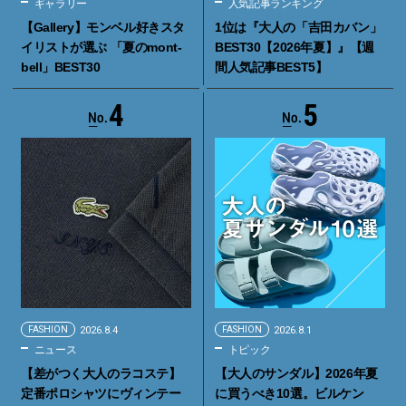
ギャラリー
人気記事ランキング
【Gallery】モンベル好きスタ
1位は『大人の「吉田カバン」
イリストが選ぶ 「夏のmont-
BEST30【2026年夏】』【週
bell」BEST30
間人気記事BEST5】
4
5
FASHION
2026.8.4
FASHION
2026.8.1
ニュース
トピック
【差がつく大人のラコステ】
【大人のサンダル】2026年夏
定番ポロシャツにヴィンテー
に買うべき10選。ビルケン