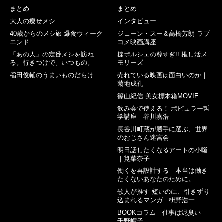
まとめ
まとめ
大人の痩せメシ
インタビュー
40歳からのメシ旅 爆食ウィーク
ジェーン・スー＆高橋芳朗 ラブ
エンド
コメ映画講座
「あの人」の定番メシを訪ね
掟ポルシェの尊すぎ!! 推し活メ
る。行きつけで、いつもの。
モリーズ
稲田俊輔のうまいものだらけ
売れている映画は面白いのか｜
菊地成孔
篠山紀信 美女標本箱MOVIE
飲み会で使える！ ポピュラー哲
学講座｜谷川嘉浩
長谷川町蔵が勝手に選ぶ、世界
のおじさん迷宮会
明日話したくなるアートの小噺
｜筧菜奈子
働くを再設計する 本当は働き
たくないあなたのために。
歌人が推す 短いのに、引きずり
込まれるマンガ｜枡野浩一
BOOKコラム 仕事は泥臭い｜
千野帽子