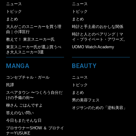
ニュース
ニュース
トピック
トピック
まとめ
まとめ
大人がこのスニーカーを買う理
時計と手土産のおかしな関係
由｜小澤匡行
時計と人とのペアリング｜マ
教えて！ 東京スニーカー氏
イ・プライベート・アワーズ。
東京スニーカー氏が選ぶ買うべ
UOMO Watch Academy
き大人スニーカー3選
MANGA
BEAUTY
コンセプチャル・ガール
ニュース
民譚
トピック
スペアタウン 〜つくろう自分だ
まとめ
けの予備の街〜
男の美容フェス
柳さん ごはんですよ
オジサンのための「逆転美容」
答えのない問い
今日もまたそんな日
プロサウナーSHOW ＆ プロテイ
ナーYUSUKE