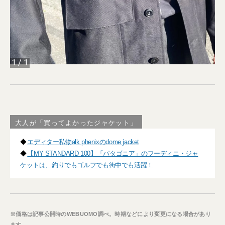
1
/
1
大人が「買ってよかったジャケット」
◆
エディター私物alk phenixのdome jacket
◆
【MY STANDARD 100】「パタゴニア」のフーディニ・ジャ
ケットは、釣りでもゴルフでも街中でも活躍！
※価格は記事公開時のWEBUOMO調べ。時期などにより変更になる場合があり
ます。