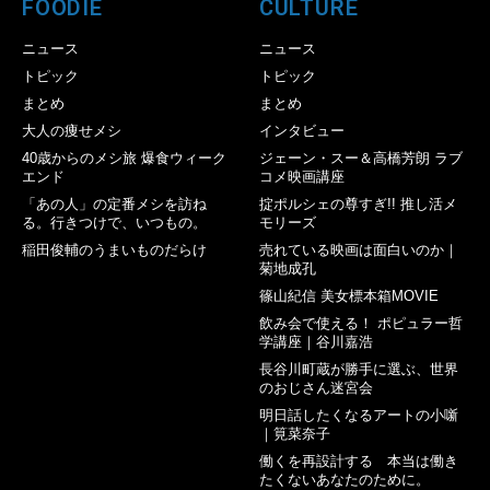
FOODIE
CULTURE
ニュース
ニュース
トピック
トピック
まとめ
まとめ
大人の痩せメシ
インタビュー
40歳からのメシ旅 爆食ウィーク
ジェーン・スー＆高橋芳朗 ラブ
エンド
コメ映画講座
「あの人」の定番メシを訪ね
掟ポルシェの尊すぎ!! 推し活メ
る。行きつけで、いつもの。
モリーズ
稲田俊輔のうまいものだらけ
売れている映画は面白いのか｜
菊地成孔
篠山紀信 美女標本箱MOVIE
飲み会で使える！ ポピュラー哲
学講座｜谷川嘉浩
長谷川町蔵が勝手に選ぶ、世界
のおじさん迷宮会
明日話したくなるアートの小噺
｜筧菜奈子
働くを再設計する 本当は働き
たくないあなたのために。