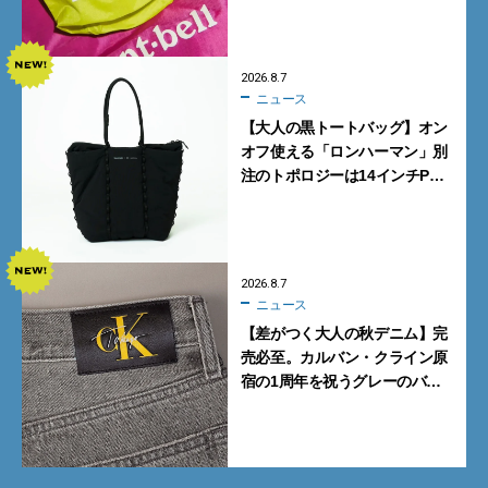
2026.8.7
ニュース
【大人の黒トートバッグ】オン
オフ使える「ロンハーマン」別
注のトポロジーは14インチPC
も収納可
2026.8.7
ニュース
【差がつく大人の秋デニム】完
売必至。カルバン・クライン原
宿の1周年を祝うグレーのバ
ギーデニムが数量限定発売