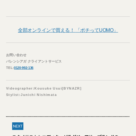
全部オンラインで買える！
「ポチってUOMO」
お問い合わせ
バレンシアガ クライアントサービス
TEL:
0120-992-136
Videographer:Kousuke Usui[BYNAZR]
Stylist:Junichi Nishimata
NEXT