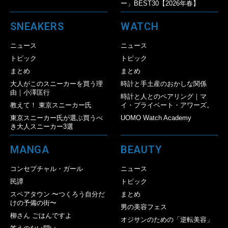
ー」BEST30【2026年春】
SNEAKERS
WATCH
ニュース
ニュース
トピック
トピック
まとめ
まとめ
大人がこのスニーカーを買う理
時計と手土産のおかしな関係
由｜小澤匡行
時計と人とのペアリング｜マ
教えて！ 東京スニーカー氏
イ・プライベート・アワーズ。
東京スニーカー氏が選ぶ買うべ
UOMO Watch Academy
き大人スニーカー3選
MANGA
BEAUTY
コンセプチャル・ガール
ニュース
民譚
トピック
スペアタウン 〜つくろう自分だ
まとめ
けの予備の街〜
男の美容フェス
柳さん ごはんですよ
オジサンのための「逆転美容」