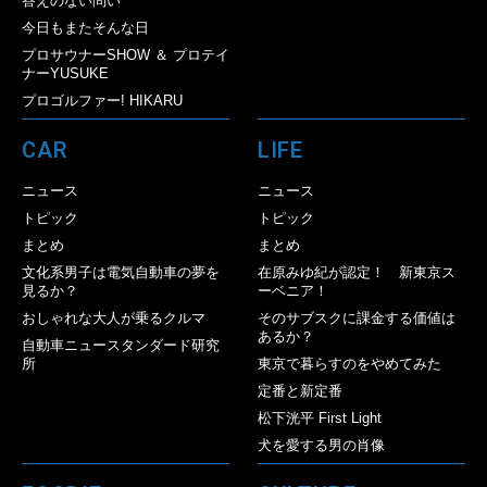
答えのない問い
今日もまたそんな日
プロサウナーSHOW ＆ プロテイ
ナーYUSUKE
プロゴルファー! HIKARU
CAR
LIFE
ニュース
ニュース
トピック
トピック
まとめ
まとめ
文化系男子は電気自動車の夢を
在原みゆ紀が認定！ 新東京ス
見るか？
ーベニア！
おしゃれな大人が乗るクルマ
そのサブスクに課金する価値は
あるか？
自動車ニュースタンダード研究
所
東京で暮らすのをやめてみた
定番と新定番
松下洸平 First Light
犬を愛する男の肖像