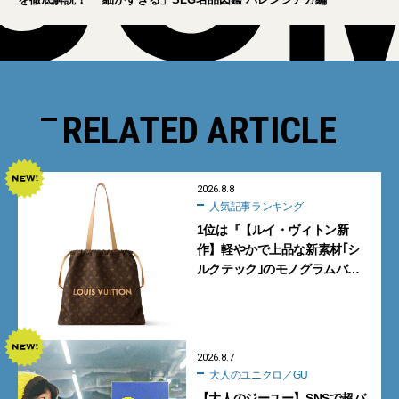
RELATED ARTICLE
2026.8.8
人気記事ランキング
1位は『【ルイ・ヴィトン新
作】軽やかで上品な新素材｢シ
ルクテック｣のモノグラムバッ
グ10型を全部見せ』【週間人気
記事BEST5】
2026.8.7
大人のユニクロ／GU
【大人のジーユー】SNSで超バ