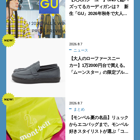
ズってるカーディガンは？ 新
生「GU」2026年秋冬で大人メ
ンズが買うべき12選！【試着ル
ポ前編】
2026.8.7
ニュース
【大人のローファースニー
カー】1万2000円台で買える。
「ムーンスター」の限定ブルー
グレーを見逃すな
2026.8.7
まとめ
【モンベル夏の名品】リュック
からエコバッグまで。モンベル
好きスタイリストが選ぶ「コス
パも最高な超軽量バッグ」5選