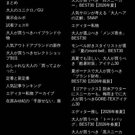
大人が買うべき「白スニーカ
まとめ
ー」BEST30【2026年夏】
大人のユニクロ／GU
人気サロンが考える「大人ヘア
展示会ルポ
の正解」SNAP
試着フェス®︎
エディター私物
大人が買うべきハイブランド小
大人が選ぶべき「メンズ香水」
物
BEST30
人気アウトドアブランドの新作
モンベル好きスタイリストが選
ぶ 「夏のmont-bell」BEST30
大人が買うべきセレクトショッ
プ別注
真夏でも涼しい。大人が買うべ
き「酷暑対策」アイテム30
おしゃれな大人の「買ってよか
った」
夏ボーナスで大人が買うべき
「ブランド財布」
定番と新定番
BEST30【2026年最新】
人気記事ランキング
【ゴアテックス】防水アウター
エディター私物 アーカイブ
にスニーカーも。梅雨までに大
人が買うべきGORE-TEXアイテ
在原みゆ紀の「手放せない」服
ム30
エディター推し【2026年春夏】
大人が買うべき「トートバッ
グ」BEST30【2026年春夏】
大人が買うべき「黒スニーカ