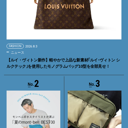
FASHION
2026.8.3
ニュース
【ルイ・ヴィトン新作】軽やかで上品な新素材｢ルイ･ヴィトン シ
ルクテック｣を使用したモノグラムバッグ10型を全部見せ！
2
3