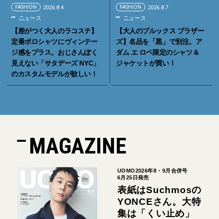
FASHION
2026.8.4
FASHION
2026.8.7
ニュース
ニュース
【差がつく大人のラコステ】
【大人のブルックス ブラザー
定番ポロシャツにヴィンテー
ズ】名品を「黒」で別注。ア
ジ感をプラス。おじさんぽく
ダム エ ロペ限定のシャツ＆
見えない「サタデーズ NYC」
ジャケットが買い！
のカスタムモデルが欲しい！
MAGAZINE
UOMO2026年8・9月合併号
6月25日発売
表紙はSuchmosの
YONCEさん。大特
集は「くい止め」