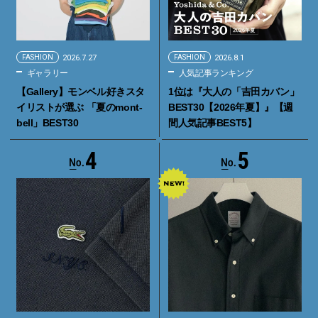
FASHION
2026.7.27
FASHION
2026.8.1
ギャラリー
人気記事ランキング
【Gallery】モンベル好きスタ
1位は『大人の「吉田カバン」
イリストが選ぶ 「夏のmont-
BEST30【2026年夏】』【週
bell」BEST30
間人気記事BEST5】
4
5