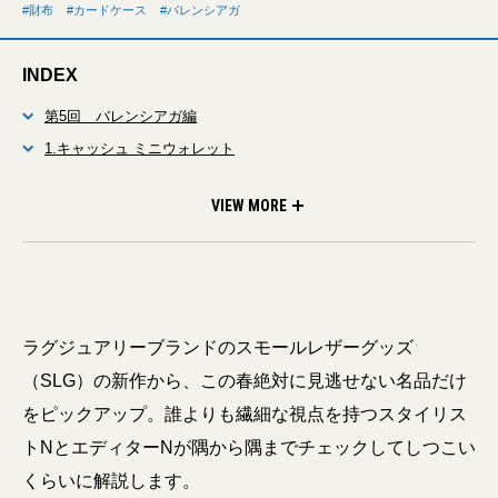
財布
カードケース
バレンシアガ
INDEX
第5回 バレンシアガ編
1.キャッシュ ミニウォレット
2.キャッシュ スクエア フォルデッド コイン ウォレット
3.キャッシュ コンチネンタル ウォレット
4.キャッシュ カードケース オン キーリング
VIEW MORE
ラグジュアリーブランドのスモールレザーグッズ
（SLG）の新作から、この春絶対に見逃せない名品だけ
をピックアップ。誰よりも繊細な視点を持つスタイリス
トNとエディターNが隅から隅までチェックしてしつこい
くらいに解説します。