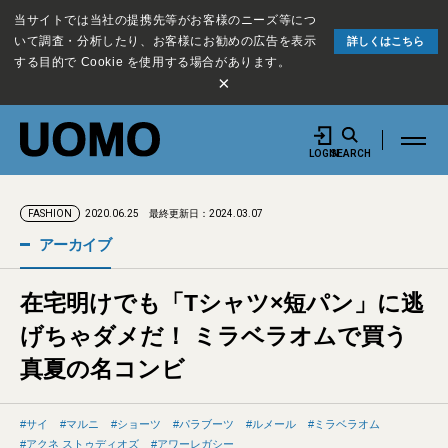
当サイトでは当社の提携先等がお客様のニーズ等につ
いて調査・分析したり、お客様にお勧めの広告を表示
詳しくはこちら
する目的で Cookie を使用する場合があります。
×
LOGIN
SEARCH
2020.06.25
最終更新日：2024.03.07
FASHION
アーカイブ
在宅明けでも「Tシャツ×短パン」に逃
げちゃダメだ！ ミラベラオムで買う
真夏の名コンビ
サイ
マルニ
ショーツ
パラブーツ
ルメール
ミラベラオム
アクネ ストゥディオズ
アワーレガシー