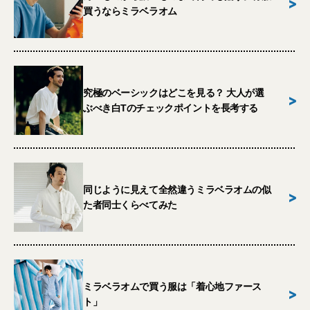
>
買うならミラベラオム
究極のベーシックはどこを見る？ 大人が選
>
ぶべき白Tのチェックポイントを長考する
同じように見えて全然違うミラベラオムの似
>
た者同士くらべてみた
ミラベラオムで買う服は「着心地ファース
>
ト」