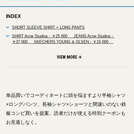
INDEX
SHORT SLEEVE SHIRT × LONG PANTS
SHIRT Acne Studios：￥25,000 JEANS Acne Studios：
￥37,000 SKECHERS YOUNG & OLSEN：￥15,000
SHIRT SCYE：￥45,000 PANTS HED MAYNER：￥61,000
SHIRT OUR LEGACY：￥37,000 PANTS LEMAIRE：￥49,000
SHIRT MARNI：￥59,000 PANTS Neat：￥48,000 SHOES
LONG SLEEVE SHIRT × SHORT PANTS
SHIRT LOWNN：￥47,000 SHORT LOWNN：￥36,000 CAP
SHIRT Acne Studios：￥37,000 SHORT Acne Studios：
SHIRT SEYA.：￥65,000 SHORT E.TAUTZ：￥34,000
SHIRT DRESS：￥30,000 SHORT SCYE：￥26,000
これら掲載アイテムは、 ミラベラオムで購入可能。
SANDALS PARABOOT：￥34,000
SANDALS KAPTAIN SUNSHINE × PHIGVEL：￥33,000
PARABOOT：￥27,000 BAG BATTENWEAR：￥6,400
LOWNN：￥10,000 BELT LEMAIRE：￥31,000 BOOTS
￥24,000 SHOES PARABOOT：￥70,000 BAG
BELT SCYE：￥13,000 SKECHERS ROA：￥53,000
SKECHERS Acne Studios：￥50,000 NECK POUCH
VIEW MORE
BAG Aeta：￥16,000
LEMAIRE：￥70,000
WACCOWACCO：￥11,000
LEMAIRE：￥67,000
単品買いでコーディネートに頭を悩ますより半袖シャツ
×ロングパンツ、長袖シャツ×ショーツと間違いのない鉄
板コンビ買いを提案。読者だけが使える特別クーポンも
お見逃しなく。