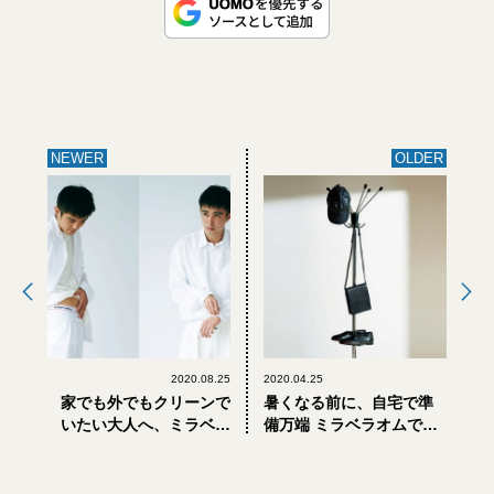
NEWER
OLDER
2020.08.25
2020.04.25
家でも外でもクリーンで
暑くなる前に、自宅で準
いたい大人へ、ミラベラ
備万端 ミラベラオムでそ
オムで買う白い服
ろえる 夏のニュースタン
ダード