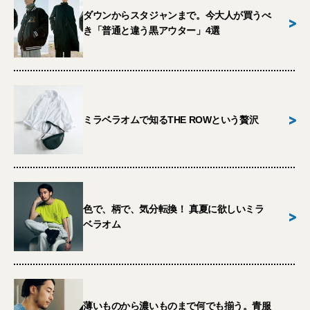
ダウンからスタジャンまで。今大人が買うべ
>
き「普通と違う黒アウター」4選
>
ミラベラオムで知るTHE ROWという贅沢
色で、柄で、気分転換！ 真夏に欲しいミラ
>
ベラオム
薄いものから濃いものまで何でも揃う。青服