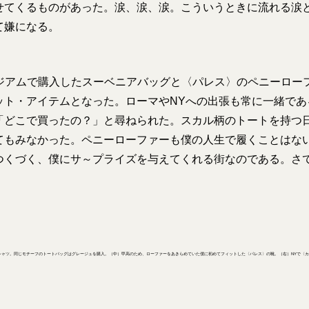
せてくるものがあった。涙、涙、涙。こういうときに流れる涙
て嫌になる。
ージアムで購入したスーベニアバッグと〈パレス〉のペニーロー
ット・アイテムとなった。ローマやNYへの出張も常に一緒であ
「どこで買ったの？」と尋ねられた。スカル柄のトートを持つ
てもみなかった。ペニーローファーも僕の人生で履くことはな
つくづく、僕にサ～プライズを与えてくれる街なのである。さ
Tシャツ。同じモチーフのトートバッグはグレージュを購入。（中）甲高のため、ローファーをあきらめていた僕に初めてフィットした〈パレス〉の靴。（右）NYで〈