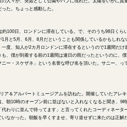
枚の人々が、突如として公園やパブに現れた。太陽をいかに貴
だった。ちょっと感動した。
は約100日、ロンドンに滞在している。で、そのうち98日くら
が1月と5月、6月、8月だということも関係しているかもしれな
。一度、知人が2カ月ロンドンに滞在するというので1週間だけ
きも、僕が到着する前の1週間は連日の雨だったというのに、僕
サニー・スケザネ」という名誉な呼び名を頂いた。サニー、っ
）
トリア＆アルバートミュージアムを訪ねた。開催していたアレ
は、朝10時のオープン前に並ばないと入れなくなると聞き、9時
「代わりに並んで待ってます」と言ってくれたコーディネータ
ていなかった。朝飯を早くすませ、寄り道せずに来たのは正解