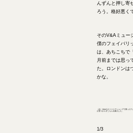
んずんと押し寄
ろう。格好悪く
そのV&Aミュ
僕のフェイバリ
は、あちこちで
月前までは思っ
た。ロンドンは
かな。
（左）V&Aのスーベニアショップで買った
が見つからずこちらを購入した。
1/3