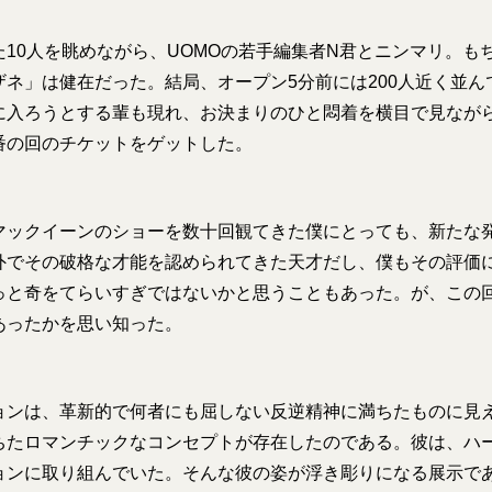
た10人を眺めながら、UOMOの若手編集者N君とニンマリ。も
ザネ」は健在だった。結局、オープン5分前には200人近く並ん
に入ろうとする輩も現れ、お決まりのひと悶着を横目で見なが
番の回のチケットをゲットした。
マックイーンのショーを数十回観てきた僕にとっても、新たな
外でその破格な才能を認められてきた天才だし、僕もその評価
っと奇をてらいすぎではないかと思うこともあった。が、この
あったかを思い知った。
ョンは、革新的で何者にも屈しない反逆精神に満ちたものに見
ちたロマンチックなコンセプトが存在したのである。彼は、ハ
ョンに取り組んでいた。そんな彼の姿が浮き彫りになる展示で