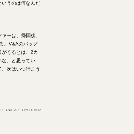
というのは何なんだ
ファーは、帰国後、
る。V&Aのバッグ
日がくるとは、2カ
いな、と思ってい
て、次はいつ行こう
カトラー＆グロス〉のミラータイプを紛失。同じもの