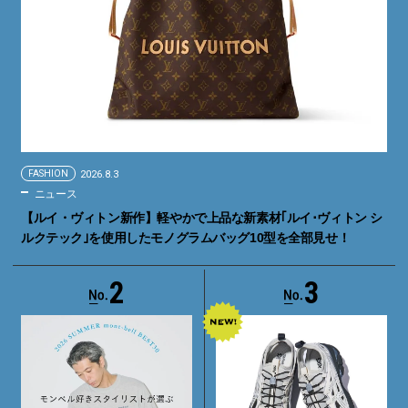
FASHION
2026.8.3
ニュース
【ルイ・ヴィトン新作】軽やかで上品な新素材｢ルイ･ヴィトン シ
ルクテック｣を使用したモノグラムバッグ10型を全部見せ！
2
3