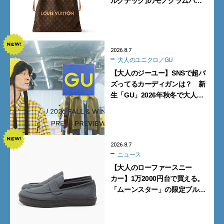
ルクテック｣のモノグラムバッ
グ10型を全部見せ』【週間人気
記事BEST5】
2026.8.7
大人のユニクロ／GU
【大人のジーユー】SNSで超バ
ズってるカーディガンは？ 新
生「GU」2026年秋冬で大人メ
ンズが買うべき12選！【試着ル
ポ前編】
2026.8.7
ニュース
【大人のローファースニー
カー】1万2000円台で買える。
「ムーンスター」の限定ブルー
グレーを見逃すな