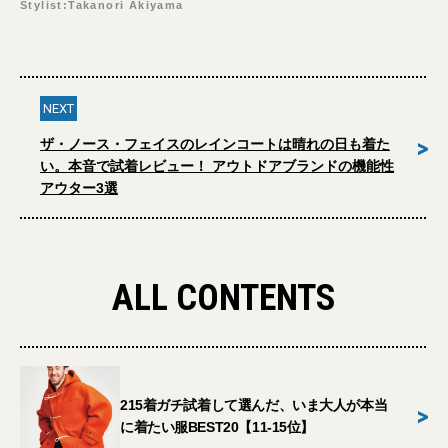
Stylist:Takanori Akiyama
NEXT
>
ザ・ノース・フェイスのレインコートは晴れの日も着た
い。本音で試着レビュー！ アウトドアブランドの機能性
アウター3選
ALL CONTENTS
215着ガチ試着して選んだ、いま大人が本当
>
に着たい服BEST20【11-15位】