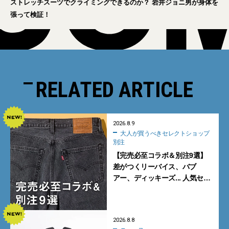
ストレッチスーツでクライミングできるのか？ 岩井ジョニ男が身体を
張って検証！
RELATED ARTICLE
2026.8.9
大人が買うべきセレクトショップ
別注
【完売必至コラボ＆別注9選】
差がつくリーバイス、バブ
アー、ディッキーズ... 人気セレ
クトショップの自信作をチェッ
ク！
2026.8.8