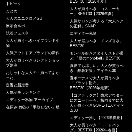
BEST30【2026年夏】
トピック
大人が買うべき「白スニーカ
まとめ
ー」BEST30【2026年夏】
大人のユニクロ／GU
人気サロンが考える「大人ヘア
展示会ルポ
の正解」SNAP
試着フェス®︎
エディター私物
大人が買うべきハイブランド小
大人が選ぶべき「メンズ香水」
物
BEST30
人気アウトドアブランドの新作
モンベル好きスタイリストが選
ぶ 「夏のmont-bell」BEST30
大人が買うべきセレクトショッ
プ別注
真夏でも涼しい。大人が買うべ
き「酷暑対策」アイテム30
おしゃれな大人の「買ってよか
った」
夏ボーナスで大人が買うべき
「ブランド財布」
定番と新定番
BEST30【2026年最新】
人気記事ランキング
【ゴアテックス】防水アウター
エディター私物 アーカイブ
にスニーカーも。梅雨までに大
人が買うべきGORE-TEXアイテ
在原みゆ紀の「手放せない」服
ム30
エディター推し【2026年春夏】
大人が買うべき「トートバッ
グ」BEST30【2026年春夏】