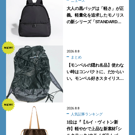
ニュース
大人の黒バッグは「軽さ」が正
義。軽量化を追求したモノリス
の新シリーズ「STANDARD
Neutral」が快適すぎる！
2026.8.8
まとめ
【モンベルの隠れ名品】使わな
い時はコンパクトに、だからい
い。モンベル好きスタイリスト
がすすめる「たためるバッグ」
4選
2026.8.8
人気記事ランキング
1位は『【ルイ・ヴィトン新
作】軽やかで上品な新素材｢シ