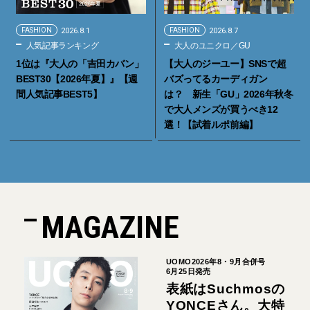
FASHION
2026.8.1
FASHION
2026.8.7
人気記事ランキング
大人のユニクロ／GU
1位は『大人の「吉田カバン」
【大人のジーユー】SNSで超
BEST30【2026年夏】』【週
バズってるカーディガン
間人気記事BEST5】
は？ 新生「GU」2026年秋冬
で大人メンズが買うべき12
選！【試着ルポ前編】
MAGAZINE
UOMO2026年8・9月合併号
6月25日発売
表紙はSuchmosの
YONCEさん。大特