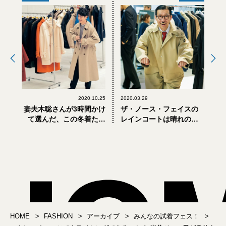
2020.10.25
2020.03.29
妻夫木聡さんが3時間かけ
ザ・ノース・フェイスの
て選んだ、この冬着たい
レインコートは晴れの日
服BEST3
も着たい。本音で試着レ
ビュー！ アウトドアブラ
ンドの機能性アウター3選
HOME
FASHION
アーカイブ
みんなの試着フェス！