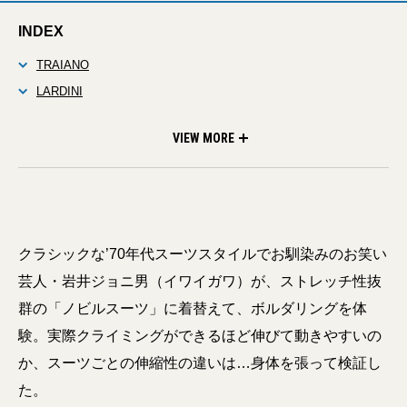
INDEX
TRAIANO
LARDINI
麻布テーラー
DESCENTE PAUSE
VIEW MORE
クラシックな’70年代スーツスタイルでお馴染みのお笑い
芸人・岩井ジョニ男（イワイガワ）が、ストレッチ性抜
群の「ノビルスーツ」に着替えて、ボルダリングを体
験。実際クライミングができるほど伸びて動きやすいの
か、スーツごとの伸縮性の違いは…身体を張って検証し
た。