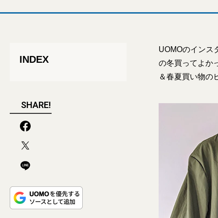
UOMOのイン
INDEX
の冬買ってよか
＆春夏買い物の
SHARE!