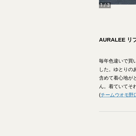
1
/
3
AURALEE 
毎年色違いで買
した。ゆとりの
含めて着心地が
ん。着ていてそ
(
チームウオモ野