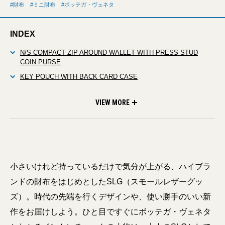
財布
ミニ財布
ボッテガ・ヴェネタ
INDEX
N/S COMPACT ZIP AROUND WALLET WITH PRESS STUD
COIN PURSE
KEY POUCH WITH BACK CARD CASE
SLIM ZIP AROUND WALLET
LONG ZIPPED CARD CASE
FLAP CARD CASE
COIN PURSE
AIRPODS (3RD GENERATION) CASE WITH STRAP
VIEW MORE
小さいけれど持っているだけで気分が上がる、ハイブラ
ンドの財布をはじめとしたSLG（スモールレザーグッ
ズ）。時代の先端を行くデザインや、使い勝手のいい新
作をお届けしよう。ひと目ですぐにボッテガ・ヴェネタ