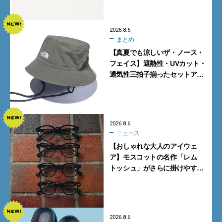
2026.8.6
まとめ
【真夏でも涼しいザ・ノース・
フェイス】遮熱性・UVカット・
通気性三拍子揃ったセットアッ
プに大注目。酷暑対策に大人が
買うべき3選
2026.8.6
ニュース
【おしゃれな大人のアイウェ
ア】モスコットの名作「レム
トッシュ」がさらに掛けやす
く。より多くの人にフィットす
る新モデルが秀逸すぎる
2026.8.6