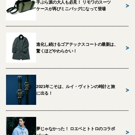
手ぶら派の大人も必見！ リモワのスーツ
>
ケースが再びミニバッグになって登場
進化し続けるゴアテックスコートの最新は、
>
驚くほどやわらかい！
2021年こそは、ルイ・ヴィトンの時計と旅
>
に出る！
夢じゃなかった！ ロエベとトトロのコラボ
>