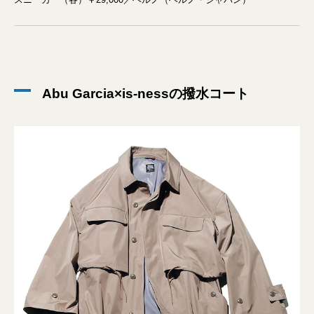
Abu Garcia×is-nessの撥水コート