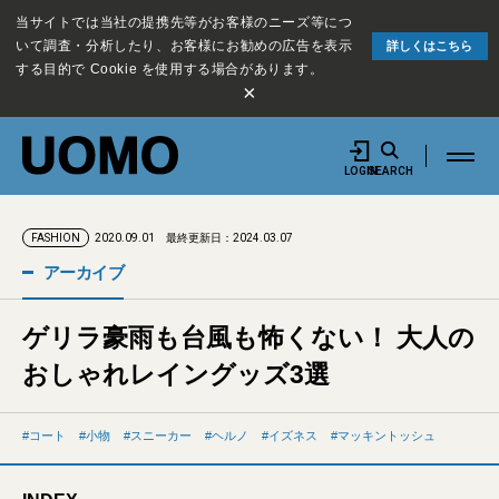
当サイトでは当社の提携先等がお客様のニーズ等につ
いて調査・分析したり、お客様にお勧めの広告を表示
詳しくはこちら
する目的で Cookie を使用する場合があります。
×
LOGIN
SEARCH
2020.09.01
最終更新日：2024.03.07
FASHION
アーカイブ
ゲリラ豪雨も台風も怖くない！ 大人の
おしゃれレイングッズ3選
コート
小物
スニーカー
ヘルノ
イズネス
マッキントッシュ