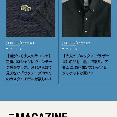
FASHION
2026.8.4
FASHION
2026.8.7
ニュース
ニュース
【差がつく大人のラコステ】
【大人のブルックス ブラザー
定番ポロシャツにヴィンテー
ズ】名品を「黒」で別注。ア
ジ感をプラス。おじさんぽく
ダム エ ロペ限定のシャツ＆
見えない「サタデーズ NYC」
ジャケットが買い！
のカスタムモデルが欲しい！