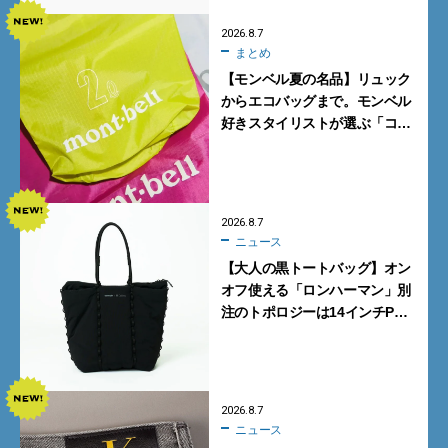
2026.8.7
まとめ
【モンベル夏の名品】リュック
からエコバッグまで。モンベル
好きスタイリストが選ぶ「コス
パも最高な超軽量バッグ」5選
2026.8.7
ニュース
【大人の黒トートバッグ】オン
オフ使える「ロンハーマン」別
注のトポロジーは14インチPC
も収納可
2026.8.7
ニュース