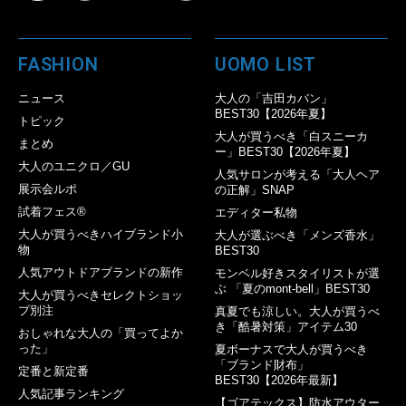
FASHION
UOMO LIST
ニュース
大人の「吉田カバン」
BEST30【2026年夏】
トピック
大人が買うべき「白スニーカ
まとめ
ー」BEST30【2026年夏】
大人のユニクロ／GU
人気サロンが考える「大人ヘア
展示会ルポ
の正解」SNAP
試着フェス®︎
エディター私物
大人が買うべきハイブランド小
大人が選ぶべき「メンズ香水」
物
BEST30
人気アウトドアブランドの新作
モンベル好きスタイリストが選
ぶ 「夏のmont-bell」BEST30
大人が買うべきセレクトショッ
プ別注
真夏でも涼しい。大人が買うべ
き「酷暑対策」アイテム30
おしゃれな大人の「買ってよか
った」
夏ボーナスで大人が買うべき
「ブランド財布」
定番と新定番
BEST30【2026年最新】
人気記事ランキング
【ゴアテックス】防水アウター