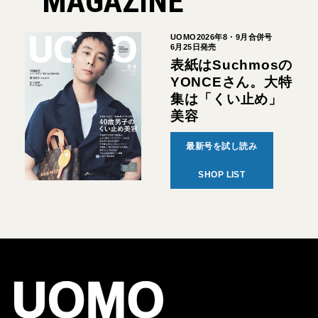
MAGAZINE
UOMO2026年8・9月合併号
6月25日発売
表紙はSuchmosの
YONCEさん。大特
集は「くい止め」
美容
最新号を試し読み
SHOP LIST