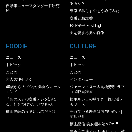
あるか？
自動車ニュースタンダード研究
所
東京で暮らすのをやめてみた
定番と新定番
松下洸平 First Light
犬を愛する男の肖像
FOODIE
CULTURE
ニュース
ニュース
トピック
トピック
まとめ
まとめ
大人の痩せメシ
インタビュー
40歳からのメシ旅 爆食ウィーク
ジェーン・スー＆高橋芳朗 ラブ
エンド
コメ映画講座
「あの人」の定番メシを訪ね
掟ポルシェの尊すぎ!! 推し活メ
る。行きつけで、いつもの。
モリーズ
稲田俊輔のうまいものだらけ
売れている映画は面白いのか｜
菊地成孔
篠山紀信 美女標本箱MOVIE
飲み会で使える！ ポピュラー哲