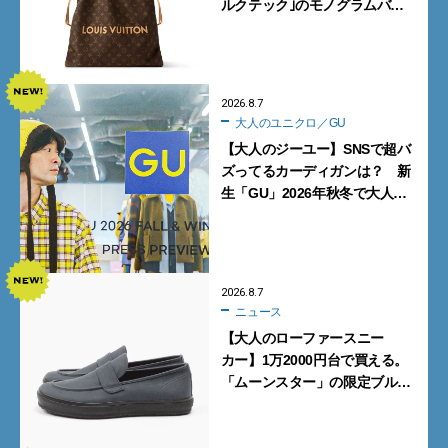
ルクテック｣のモノグラムバッ
グ10型を全部見せ』【週間人気
記事BEST5】
2026.8.7
大人のユニクロ／GU
【大人のジーユー】SNSで超バ
ズってるカーディガンは？ 新
生「GU」2026年秋冬で大人メ
ンズが買うべき12選！【試着ル
ポ前編】
2026.8.7
ニュース
【大人のローファースニー
カー】1万2000円台で買える。
「ムーンスター」の限定ブルー
グレーを見逃すな