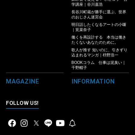
学講座｜谷川嘉浩
長谷川町蔵が勝手に選ぶ、世界
のおじさん迷宮会
明日話したくなるアートの小噺
｜筧菜奈子
働くを再設計する 本当は働き
たくないあなたのために。
歌人が推す 短いのに、引きずり
込まれるマンガ｜枡野浩一
BOOKコラム 仕事は泥臭い｜
千野帽子
MAGAZINE
INFORMATION
FOLLOW US!