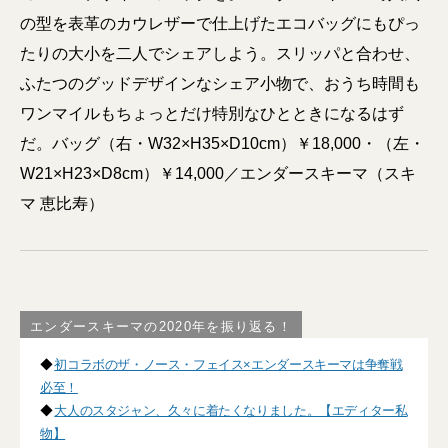
の型を表革のカウレザーで仕上げたエコバッグにもぴっ
たりの大小を二人でシェアしよう。スリッパと合わせ、
ふたつのグッドデザインなシェア小物で、おうち時間も
ワンマイルもちょっとだけ特別なひとときになるはず
だ。バッグ（右・W32×H35×D10cm）￥18,000・（左・
W21×H23×D8cm）￥14,000／エンダースキーマ（スキ
マ 恵比寿）
エンダースキーマの2020年を振り返る！
◆
初コラボのザ・ノース・フェイス×エンダースキーマは争奪戦
必至！
◆
大人のスタジャン、久々に着たくなりました。【エディター私
物】