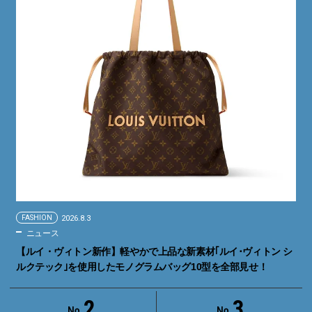
FASHION
2026.8.3
ニュース
【ルイ・ヴィトン新作】軽やかで上品な新素材｢ルイ･ヴィトン シ
ルクテック｣を使用したモノグラムバッグ10型を全部見せ！
2
3