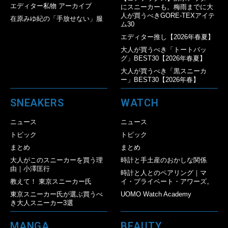
エディター私物 アーカイブ
にスニーカーも。梅雨までに大
人が買うべきGORE-TEXアイテ
在原みゆ紀の「手放せない」服
ム30
エディター推し【2026年春夏】
大人が買うべき「トートバッ
グ」BEST30【2026年春夏】
大人が買うべき「黒スニーカ
ー」BEST30【2026年春】
SNEAKERS
WATCH
ニュース
ニュース
トピック
トピック
まとめ
まとめ
大人がこのスニーカーを買う理
時計と手土産のおかしな関係
由｜小澤匡行
時計と人とのペアリング｜マ
教えて！ 東京スニーカー氏
イ・プライベート・アワーズ。
東京スニーカー氏が選ぶ買うべ
UOMO Watch Academy
き大人スニーカー3選
MANGA
BEAUTY