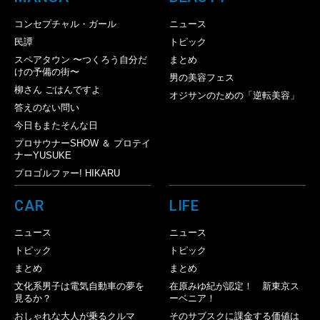
コンセプチャル・ガール
ニュース
民譚
トピック
スペアタウン 〜つくろう自分だ
まとめ
けの予備の街〜
男の美容フェス
柳さん ごはんですよ
オジサンのための「逆転美容」
答えのない問い
今日もまたそんな日
プロサウナーSHOW ＆ プロテイ
ナーYUSUKE
プロゴルファー! HIKARU
CAR
LIFE
ニュース
ニュース
トピック
トピック
まとめ
まとめ
文化系男子は電気自動車の夢を
在原みゆ紀が認定！ 新東京ス
見るか？
ーベニア！
おしゃれな大人が乗るクルマ
そのサブスクに課金する価値は