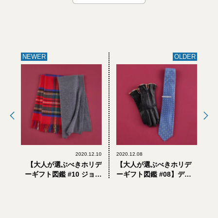
NEWER
OLDER
2020.12.10
2020.12.08
【大人が選ぶべきホリデ
【大人が選ぶべきホリデ
ーギフト図鑑 #10 ジョン
ーギフト図鑑 #08】デキ
ストンズ オブ エルガン】
るビジネスマンと丸の内
定番カシミヤマフラーの
OLに、ポール・スミスの
正解は大判？ それともセ
ネクタイと冬小物
ット買い？