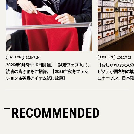
FASHION
2026.7.29
。「試着フェス®︎」に
【おしゃれな大人のアイウェア】パリ発「イジ
026年秋冬ファッ
ピジ」が国内初の旗艦店をキャットストリート
放題】
にオープン。日本限定サングラスも登場
RECOMMENDED