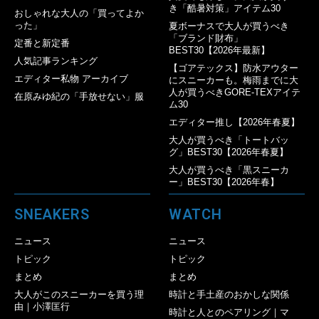
き「酷暑対策」アイテム30
おしゃれな大人の「買ってよか
った」
夏ボーナスで大人が買うべき
「ブランド財布」
定番と新定番
BEST30【2026年最新】
人気記事ランキング
【ゴアテックス】防水アウター
エディター私物 アーカイブ
にスニーカーも。梅雨までに大
人が買うべきGORE-TEXアイテ
在原みゆ紀の「手放せない」服
ム30
エディター推し【2026年春夏】
大人が買うべき「トートバッ
グ」BEST30【2026年春夏】
大人が買うべき「黒スニーカ
ー」BEST30【2026年春】
SNEAKERS
WATCH
ニュース
ニュース
トピック
トピック
まとめ
まとめ
大人がこのスニーカーを買う理
時計と手土産のおかしな関係
由｜小澤匡行
時計と人とのペアリング｜マ