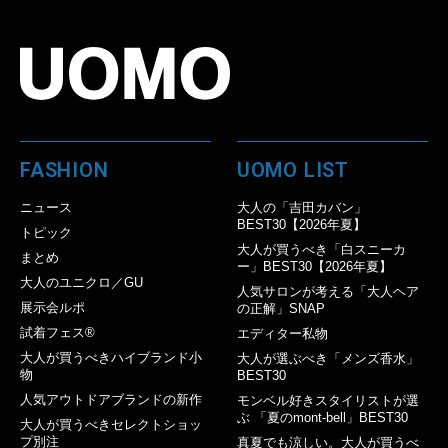
FASHION
UOMO LIST
ニュース
大人の「吉田カバン」
BEST30【2026年夏】
トピック
大人が買うべき「白スニーカ
まとめ
ー」BEST30【2026年夏】
大人のユニクロ／GU
人気サロンが考える「大人ヘア
展示会ルポ
の正解」SNAP
試着フェス®︎
エディター私物
大人が買うべきハイブランド小
大人が選ぶべき「メンズ香水」
物
BEST30
人気アウトドアブランドの新作
モンベル好きスタイリストが選
ぶ 「夏のmont-bell」BEST30
大人が買うべきセレクトショッ
プ別注
真夏でも涼しい。大人が買うべ