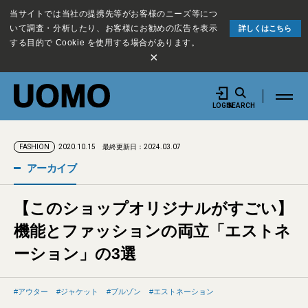
当サイトでは当社の提携先等がお客様のニーズ等につ
いて調査・分析したり、お客様にお勧めの広告を表示
詳しくはこちら
する目的で Cookie を使用する場合があります。
×
LOGIN
SEARCH
2020.10.15
最終更新日：2024.03.07
FASHION
アーカイブ
【このショップオリジナルがすごい】
機能とファッションの両立「エストネ
ーション」の3選
アウター
ジャケット
ブルゾン
エストネーション