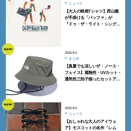
ニュース
【大人の映画Tシャツ】西山徹
が手掛ける「バッファ」が
『ドゥ・ザ・ライト・シング』
とコラボ！【8月8日発売】
2026.8.6
まとめ
【真夏でも涼しいザ・ノース・
フェイス】遮熱性・UVカット・
通気性三拍子揃ったセットアッ
プに大注目。酷暑対策に大人が
買うべき3選
2026.8.6
ニュース
【おしゃれな大人のアイウェ
ア】モスコットの名作「レム