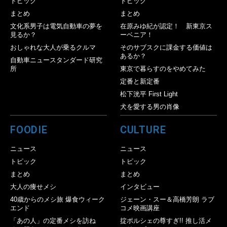
トピック
トピック
まとめ
まとめ
文化系男子は電気自動車の夢を
在原みゆ紀が認定！ 新東京ス
見るか？
ーベニア！
おしゃれな大人が乗るクルマ
そのサブスクに課金する価値は
あるか？
自動車ニュースタンダード研究
所
東京で暮らすのをやめてみた
定番と新定番
松下洸平 First Light
犬を愛する男の肖像
FOODIE
CULTURE
ニュース
ニュース
トピック
トピック
まとめ
まとめ
大人の痩せメシ
インタビュー
40歳からのメシ旅 爆食ウィーク
ジェーン・スー＆高橋芳朗 ラブ
エンド
コメ映画講座
「あの人」の定番メシを訪ね
掟ポルシェの尊すぎ!! 推し活メ