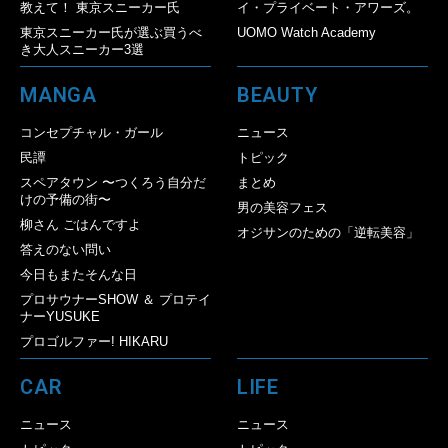
教えて！ 東京スニーカー氏
イ・プライベート・アワーズ。
東京スニーカー氏が選ぶ買うべ
UOMO Watch Academy
き大人スニーカー3選
MANGA
BEAUTY
コンセプチャル・ガール
ニュース
民譚
トピック
スペアタウン 〜つくろう自分だ
まとめ
けの予備の街〜
男の美容フェス
柳さん ごはんですよ
オジサンのための「逆転美容」
答えのない問い
今日もまたそんな日
プロサウナーSHOW ＆ プロテイ
ナーYUSUKE
プロゴルファー! HIKARU
CAR
LIFE
ニュース
ニュース