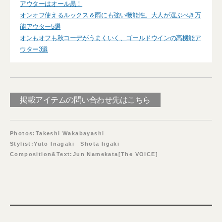
アウターはオール黒！
オンオフ使えるルックス＆雨にも強い機能性。大人が選ぶべき万
能アウター5選
オンもオフも秋コーデがうまくいく、ゴールドウインの高機能ア
ウター3選
掲載アイテムの問い合わせ先はこちら
Photos:Takeshi Wakabayashi
Stylist:Yuto Inagaki Shota Iigaki
Composition&Text:Jun Namekata[The VOICE]