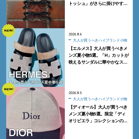
トッシュ」がさらに掛けやす
く。より多くの人にフィットす
る新モデルが秀逸すぎる
2026.8.6
大人が買うべきハイブランド小物
【エルメス】大人が買うべきメ
ンズ夏小物5選。「H」カットが
映えるサンダルに華やかなス
カーフ、旬のボートモカシンに
注目
2026.8.5
大人が買うべきハイブランド小物
【ディオール】大人が買うべき
メンズ夏小物5選。限定「ディ
オリビエラ」コレクションの
バッグ＆ローファー、キャップ
に注目