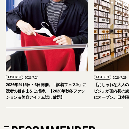
FASHION
2026.7.29
。「試着フェス®︎」に
【おしゃれな大人のアイウェア】パリ発「イジ
026年秋冬ファッ
ピジ」が国内初の旗艦店をキャットストリート
放題】
にオープン。日本限定サングラスも登場