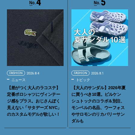
4
5
FASHION
2026.8.4
FASHION
2026.8.1
ニュース
トピック
【差がつく大人のラコステ】
【大人のサンダル】2026年夏
定番ポロシャツにヴィンテー
に買うべき10選。ビルケン
ジ感をプラス。おじさんぽく
シュトックのコラボ＆別注、
見えない「サタデーズ NYC」
モンベルの名品、ウーフォス
のカスタムモデルが欲しい！
やサロモンのリカバリーサン
ダルも