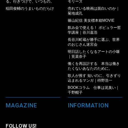
る。行きつけで、いつもの。
モリーズ
稲田俊輔のうまいものだらけ
売れている映画は面白いのか｜
菊地成孔
篠山紀信 美女標本箱MOVIE
飲み会で使える！ ポピュラー哲
学講座｜谷川嘉浩
長谷川町蔵が勝手に選ぶ、世界
のおじさん迷宮会
明日話したくなるアートの小噺
｜筧菜奈子
働くを再設計する 本当は働き
たくないあなたのために。
歌人が推す 短いのに、引きずり
込まれるマンガ｜枡野浩一
BOOKコラム 仕事は泥臭い｜
千野帽子
MAGAZINE
INFORMATION
FOLLOW US!