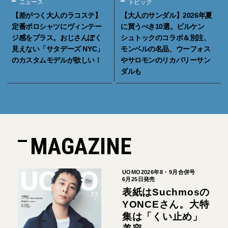
ニュース
トピック
【差がつく大人のラコステ】
【大人のサンダル】2026年夏
定番ポロシャツにヴィンテー
に買うべき10選。ビルケン
ジ感をプラス。おじさんぽく
シュトックのコラボ＆別注、
見えない「サタデーズ NYC」
モンベルの名品、ウーフォス
のカスタムモデルが欲しい！
やサロモンのリカバリーサン
ダルも
MAGAZINE
UOMO2026年8・9月合併号
6月25日発売
表紙はSuchmosの
YONCEさん。大特
集は「くい止め」