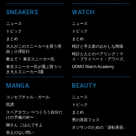
SNEAKERS
WATCH
ニュース
ニュース
トピック
トピック
まとめ
まとめ
大人がこのスニーカーを買う理
時計と手土産のおかしな関係
由｜小澤匡行
時計と人とのペアリング｜マ
教えて！ 東京スニーカー氏
イ・プライベート・アワーズ。
東京スニーカー氏が選ぶ買うべ
UOMO Watch Academy
き大人スニーカー3選
MANGA
BEAUTY
コンセプチャル・ガール
ニュース
民譚
トピック
スペアタウン 〜つくろう自分だ
まとめ
けの予備の街〜
男の美容フェス
柳さん ごはんですよ
オジサンのための「逆転美容」
答えのない問い