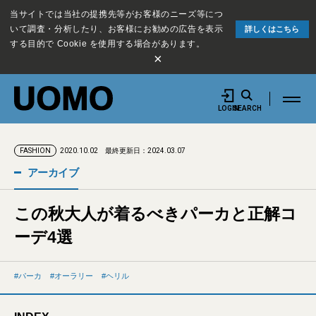
当サイトでは当社の提携先等がお客様のニーズ等につ
いて調査・分析したり、お客様にお勧めの広告を表示
詳しくはこちら
する目的で Cookie を使用する場合があります。
×
LOGIN
SEARCH
2020.10.02
最終更新日：2024.03.07
FASHION
アーカイブ
この秋大人が着るべきパーカと正解コ
ーデ4選
パーカ
オーラリー
ヘリル