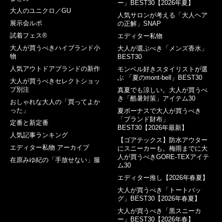
ー」BEST30【2026年夏】
大人のユニクロ／GU
人気サロンが考える「大人ヘア
展示会ルポ
の正解」SNAP
試着フェス®︎
エディター私物
大人が買うべきハイブランド小
大人が選ぶべき「メンズ香水」
物
BEST30
人気アウトドアブランドの新作
モンベル好きスタイリストが選
ぶ 「夏のmont-bell」BEST30
大人が買うべきセレクトショッ
プ別注
真夏でも涼しい。大人が買うべ
き「酷暑対策」アイテム30
おしゃれな大人の「買ってよか
った」
夏ボーナスで大人が買うべき
「ブランド財布」
定番と新定番
BEST30【2026年最新】
人気記事ランキング
【ゴアテックス】防水アウター
エディター私物 アーカイブ
にスニーカーも。梅雨までに大
人が買うべきGORE-TEXアイテ
在原みゆ紀の「手放せない」服
ム30
エディター推し【2026年春夏】
大人が買うべき「トートバッ
グ」BEST30【2026年春夏】
大人が買うべき「黒スニーカ
ー」BEST30【2026年春】