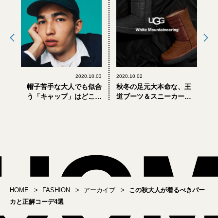
2020.10.03
2020.10.02
帽子苦手な大人でも似合
秋冬の足元大本命な、王
う「キャップ」はどこが
道ブーツ＆スニーカー。
違う？
アグ®×ホワイトマウンテ
ニアリング最新作
HOME
FASHION
アーカイブ
この秋大人が着るべきパー
カと正解コーデ4選