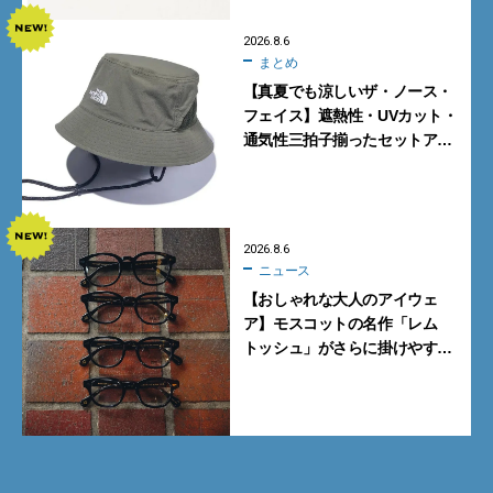
2026.8.6
まとめ
【真夏でも涼しいザ・ノース・
フェイス】遮熱性・UVカット・
通気性三拍子揃ったセットアッ
プに大注目。酷暑対策に大人が
買うべき3選
2026.8.6
ニュース
【おしゃれな大人のアイウェ
ア】モスコットの名作「レム
トッシュ」がさらに掛けやす
く。より多くの人にフィットす
る新モデルが秀逸すぎる