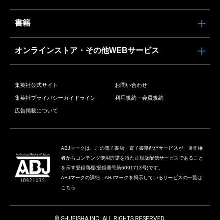
書籍
オンラインストア・その他WEBサービス
集英社公式サイト
お問い合わせ
集英社プライバシーガイドライン
利用規約・会員規約
広告掲載について
ABJマークは、この電子書店・電子書籍配信サービスが、著作権
者からコンテンツ使用許諾を得た正規版配信サービスであること
を示す登録商標(登録番号第6091713号)です。
ABJマークの詳細、ABJマークを掲示しているサービスの一覧は
こちら
© SHUEISHA INC. ALL RIGHTS RESERVED.