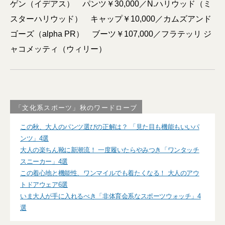
ゲン（イデアス） パンツ￥30,000／N.ハリウッド（ミ
スターハリウッド） キャップ￥10,000／カムズアンド
ゴーズ（alpha PR） ブーツ￥107,000／フラテッリ ジ
ャコメッティ（ウィリー）
「文化系スポーツ」秋のワードローブ
この秋、大人のパンツ選びの正解は？ 「見た目も機能もいいパ
ンツ」4選
大人の楽ちん靴に新潮流！ 一度履いたらやみつき「ワンタッチ
スニーカー」4選
この着心地と機能性、ワンマイルでも着たくなる！ 大人のアウ
トドアウェア6選
いま大人が手に入れるべき「非体育会系なスポーツウォッチ」4
選