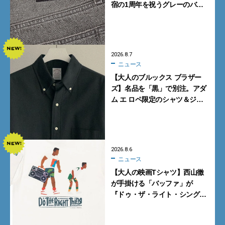
宿の1周年を祝うグレーのバ
ギーデニムが数量限定発売
2026.8.7
ニュース
【大人のブルックス ブラザー
ズ】名品を「黒」で別注。アダ
ム エ ロペ限定のシャツ＆ジャ
ケットが買い！
2026.8.6
ニュース
【大人の映画Tシャツ】西山徹
が手掛ける「バッファ」が
『ドゥ・ザ・ライト・シング』
とコラボ！【8月8日発売】