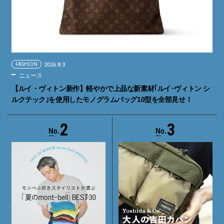
FASHION
2026.8.3
ニュース
【ルイ・ヴィトン新作】軽やかで上品な新素材｢ルイ･ヴィトン シ
ルクテック｣を使用したモノグラムバッグ10型を全部見せ！
2
3