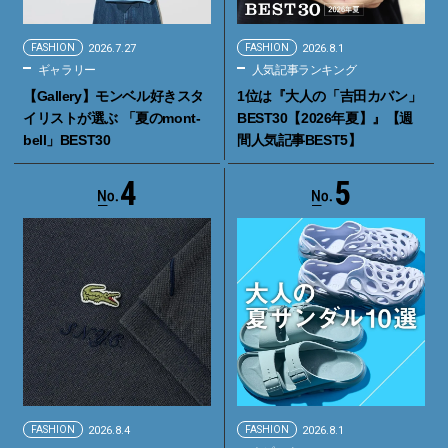
FASHION
2026.7.27
FASHION
2026.8.1
ギャラリー
人気記事ランキング
【Gallery】モンベル好きスタ
1位は『大人の「吉田カバン」
イリストが選ぶ 「夏のmont-
BEST30【2026年夏】』【週
bell」BEST30
間人気記事BEST5】
4
5
FASHION
2026.8.4
FASHION
2026.8.1