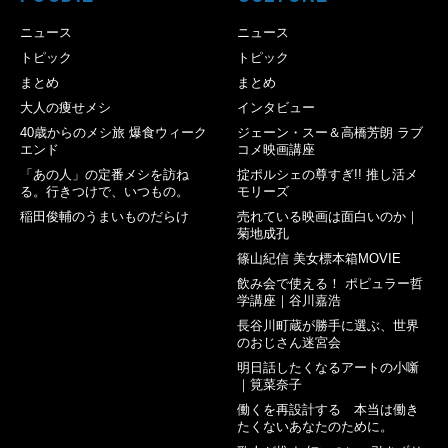
ニュース
ニュース
トピック
トピック
まとめ
まとめ
大人の痩せメシ
インタビュー
40歳からのメシ旅 爆食ウィーク
ジェーン・スー＆高橋芳朗 ラブ
エンド
コメ映画講座
「あの人」の定番メシを訪ね
掟ポルシェの尊すぎ!! 推し活メ
る。行きつけで、いつもの。
モリーズ
稲田俊輔のうまいものだらけ
売れている映画は面白いのか｜
菊地成孔
篠山紀信 美女標本箱MOVIE
飲み会で使える！ ポピュラー哲
学講座｜谷川嘉浩
長谷川町蔵が勝手に選ぶ、世界
のおじさん迷宮会
明日話したくなるアートの小噺
｜筧菜奈子
働くを再設計する 本当は働き
たくないあなたのために。