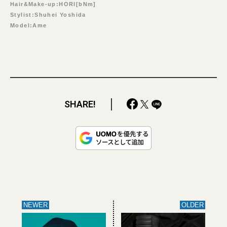
Hair&Make-up:HORI[bNm]
Stylist:Shuhei Yoshida
Model:Ame
SHARE!
NEWER
OLDER