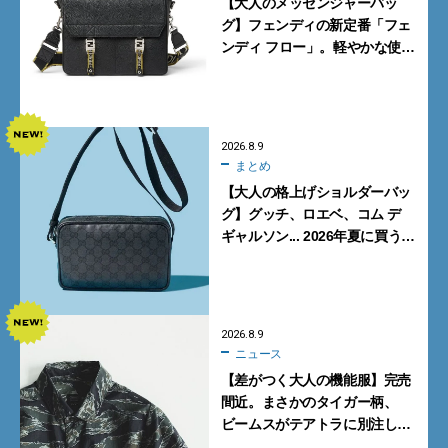
【大人のメッセンジャーバッ
グ】フェンディの新定番「フェ
ンディ フロー」。軽やかな使い
心地と美しい佇まいを両立
【FENDI】
2026.8.9
まとめ
【大人の格上げショルダーバッ
グ】グッチ、ロエベ、コム デ
ギャルソン... 2026年夏に買うべ
き新作5選
2026.8.9
ニュース
【差がつく大人の機能服】完売
間近。まさかのタイガー柄、
ビームスがテアトラに別注した
シャツ＆パンツを狙い撃ち！