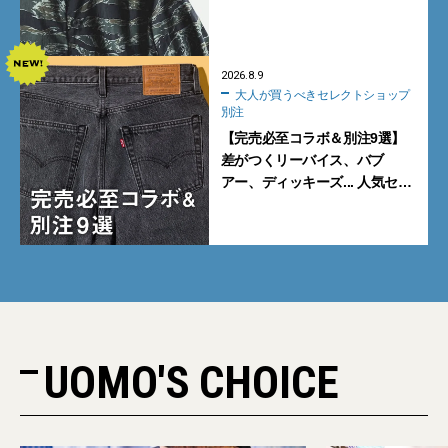
2026.8.9
大人が買うべきセレクトショップ
別注
【完売必至コラボ＆別注9選】
差がつくリーバイス、バブ
アー、ディッキーズ... 人気セレ
クトショップの自信作をチェッ
ク！
UOMO'S CHOICE