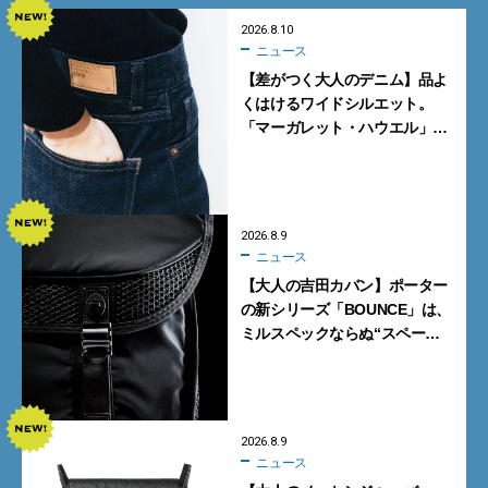
2026.8.10
ニュース
【差がつく大人のデニム】品よ
くはけるワイドシルエット。
「マーガレット・ハウエル」と
「エドウイン」のコラボが秀逸
すぎる！
2026.8.9
ニュース
【大人の吉田カバン】ポーター
の新シリーズ「BOUNCE」は、
ミルスペックならぬ“スペース
スペック”の機能美あふれる黒
バッグ
2026.8.9
ニュース