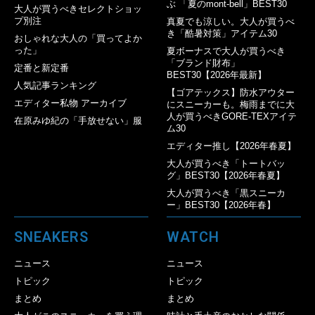
ぶ 「夏のmont-bell」BEST30
大人が買うべきセレクトショッ
プ別注
真夏でも涼しい。大人が買うべ
き「酷暑対策」アイテム30
おしゃれな大人の「買ってよか
った」
夏ボーナスで大人が買うべき
「ブランド財布」
定番と新定番
BEST30【2026年最新】
人気記事ランキング
【ゴアテックス】防水アウター
エディター私物 アーカイブ
にスニーカーも。梅雨までに大
人が買うべきGORE-TEXアイテ
在原みゆ紀の「手放せない」服
ム30
エディター推し【2026年春夏】
大人が買うべき「トートバッ
グ」BEST30【2026年春夏】
大人が買うべき「黒スニーカ
ー」BEST30【2026年春】
SNEAKERS
WATCH
ニュース
ニュース
トピック
トピック
まとめ
まとめ