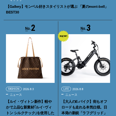
【Gallery】モンベル好きスタイリストが選ぶ 「夏のmont-bell」
BEST30
2
3
FASHION
2026.8.3
LIFE
2026.8.8
ニュース
ニュース
【ルイ・ヴィトン新作】軽や
【大人のE-バイク】街もオフ
かで上品な新素材｢ルイ･ヴィ
ロードも走れる本気仕様。日
トン シルクテック｣を使用した
本発の新鋭「ラフグリッド」