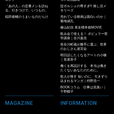
「あの人」の定番メシを訪ね
掟ポルシェの尊すぎ!! 推し活メ
る。行きつけで、いつもの。
モリーズ
稲田俊輔のうまいものだらけ
売れている映画は面白いのか｜
菊地成孔
篠山紀信 美女標本箱MOVIE
飲み会で使える！ ポピュラー哲
学講座｜谷川嘉浩
長谷川町蔵が勝手に選ぶ、世界
のおじさん迷宮会
明日話したくなるアートの小噺
｜筧菜奈子
働くを再設計する 本当は働き
たくないあなたのために。
歌人が推す 短いのに、引きずり
込まれるマンガ｜枡野浩一
BOOKコラム 仕事は泥臭い｜
千野帽子
MAGAZINE
INFORMATION