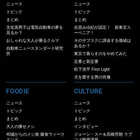
ニュース
ニュース
トピック
トピック
まとめ
まとめ
文化系男子は電気自動車の夢を
在原みゆ紀が認定！ 新東京ス
見るか？
ーベニア！
おしゃれな大人が乗るクルマ
そのサブスクに課金する価値は
あるか？
自動車ニュースタンダード研究
所
東京で暮らすのをやめてみた
定番と新定番
松下洸平 First Light
犬を愛する男の肖像
FOODIE
CULTURE
ニュース
ニュース
トピック
トピック
まとめ
まとめ
大人の痩せメシ
インタビュー
40歳からのメシ旅 爆食ウィーク
ジェーン・スー＆高橋芳朗 ラブ
エンド
コメ映画講座