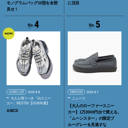
モノグラムバッグ10型を全部
に注目
見せ！
4
5
UOMO LIST
2026.8.8
FASHION
2026.8.7
大人が買うべき「白スニー
ニュース
カー」BEST30【2026年夏】
【大人のローファースニー
ASICS
カー】1万2000円台で買える。
「ムーンスター」の限定ブ
ルーグレーを見逃すな