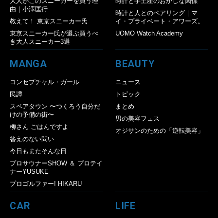
大人がこのスニーカーを買う理
時計と手土産のおかしな関係
由｜小澤匡行
時計と人とのペアリング｜マ
教えて！ 東京スニーカー氏
イ・プライベート・アワーズ。
東京スニーカー氏が選ぶ買うべ
UOMO Watch Academy
き大人スニーカー3選
MANGA
BEAUTY
コンセプチャル・ガール
ニュース
民譚
トピック
スペアタウン 〜つくろう自分だ
まとめ
けの予備の街〜
男の美容フェス
柳さん ごはんですよ
オジサンのための「逆転美容」
答えのない問い
今日もまたそんな日
プロサウナーSHOW ＆ プロテイ
ナーYUSUKE
プロゴルファー! HIKARU
CAR
LIFE