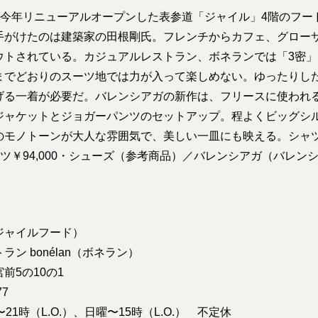
に今年リニューアルオープンした表参道「ジャイル」4階のフード
手がけたのは建築家の田根剛氏。フレンチからカフェ、グロー
ウトされている。カジュアルレストラン、ボネランでは「3密
までどおりのスーツ地では力が入って楽しめない。ゆったりし
げる一着が必要だ。バレンシアガの新作は、フリースに使われ
ジャケットとジョガーパンツのセットアップ。程よくビッグシ
のモノトーンが大人な雰囲気で、美しい一皿にも映える。シャ
・パンツ￥94,000・シューズ（参考商品）／バレンシアガ（バレン
（ジャイルフード）
ン bonélan（ボネラン）
前5の10の1
77
21時（L.O.）、日曜〜15時（L.O.） 不定休