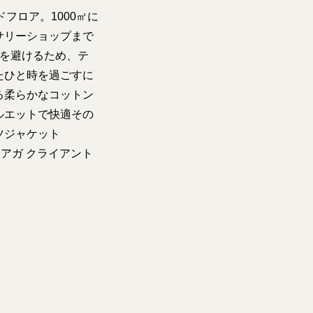
フロア。1000㎡に
サリーショップまで
」を避けるため、テ
たひと時を過ごすに
る柔らかなコットン
ルエットで快適その
ツジャケット
シアガ クライアント