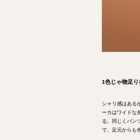
1色じゃ物足
シャリ感はある
ーカはワイドな
る。同じくパン
で、足元からも