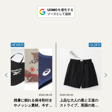
NEWER
OLDER
2020.09.03
2020.09.02
残暑に頼れる保冷剤付き
上品な大人の黒と王道の
やメッシュ素材。今すぐ
ストライプ。英国の老
買える機能性マスク3選
舗・サンスペルとスタイ