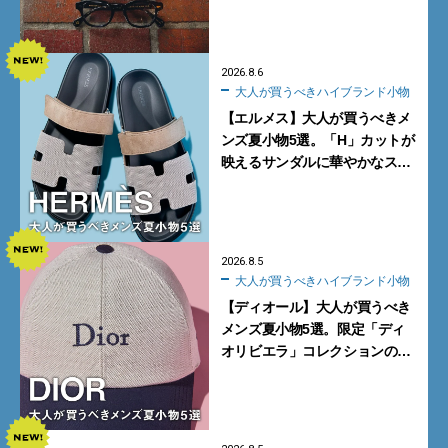
る新モデルが秀逸すぎる
2026.8.6
大人が買うべきハイブランド小物
【エルメス】大人が買うべきメ
ンズ夏小物5選。「H」カットが
映えるサンダルに華やかなス
カーフ、旬のボートモカシンに
注目
2026.8.5
大人が買うべきハイブランド小物
【ディオール】大人が買うべき
メンズ夏小物5選。限定「ディ
オリビエラ」コレクションの
バッグ＆ローファー、キャップ
に注目