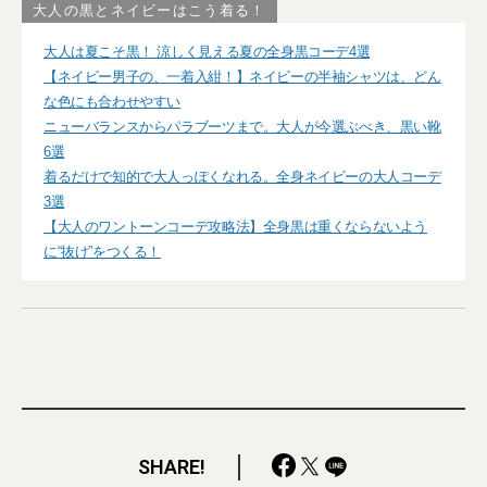
大人の黒とネイビーはこう着る！
大人は夏こそ黒！ 涼しく見える夏の全身黒コーデ4選
【ネイビー男子の、一着入紺！】ネイビーの半袖シャツは、どん
な色にも合わせやすい
ニューバランスからパラブーツまで。大人が今選ぶべき、黒い靴
6選
着るだけで知的で大人っぽくなれる。全身ネイビーの大人コーデ
3選
【大人のワントーンコーデ攻略法】全身黒は重くならないよう
に“抜け”をつくる！
SHARE!