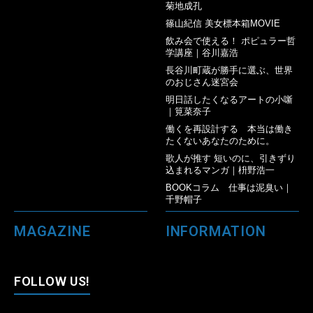
菊地成孔
篠山紀信 美女標本箱MOVIE
飲み会で使える！ ポピュラー哲
学講座｜谷川嘉浩
長谷川町蔵が勝手に選ぶ、世界
のおじさん迷宮会
明日話したくなるアートの小噺
｜筧菜奈子
働くを再設計する 本当は働き
たくないあなたのために。
歌人が推す 短いのに、引きずり
込まれるマンガ｜枡野浩一
BOOKコラム 仕事は泥臭い｜
千野帽子
MAGAZINE
INFORMATION
FOLLOW US!