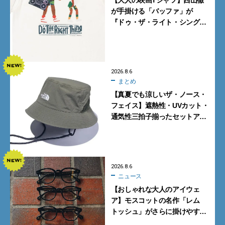
が手掛ける「バッファ」が
『ドゥ・ザ・ライト・シング』
とコラボ！【8月8日発売】
2026.8.6
まとめ
【真夏でも涼しいザ・ノース・
フェイス】遮熱性・UVカット・
通気性三拍子揃ったセットアッ
プに大注目。酷暑対策に大人が
買うべき3選
2026.8.6
ニュース
【おしゃれな大人のアイウェ
ア】モスコットの名作「レム
トッシュ」がさらに掛けやす
く。より多くの人にフィットす