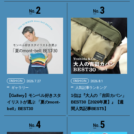
2
3
FASHION
2026.7.27
FASHION
2026.8.1
ギャラリー
人気記事ランキング
【Gallery】モンベル好きスタ
1位は『大人の「吉田カバン」
イリストが選ぶ 「夏のmont-
BEST30【2026年夏】』【週
bell」BEST30
間人気記事BEST5】
4
5