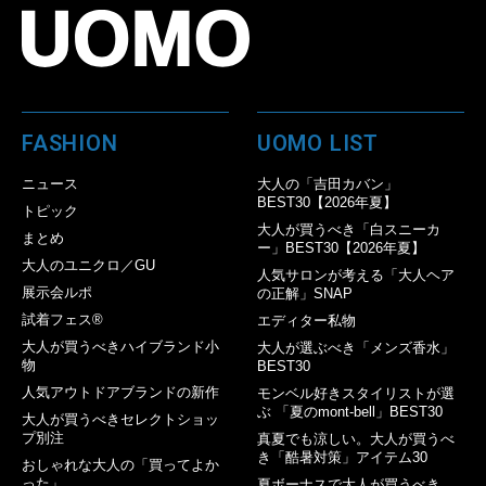
FASHION
UOMO LIST
ニュース
大人の「吉田カバン」
BEST30【2026年夏】
トピック
大人が買うべき「白スニーカ
まとめ
ー」BEST30【2026年夏】
大人のユニクロ／GU
人気サロンが考える「大人ヘア
展示会ルポ
の正解」SNAP
試着フェス®︎
エディター私物
大人が買うべきハイブランド小
大人が選ぶべき「メンズ香水」
物
BEST30
人気アウトドアブランドの新作
モンベル好きスタイリストが選
ぶ 「夏のmont-bell」BEST30
大人が買うべきセレクトショッ
プ別注
真夏でも涼しい。大人が買うべ
き「酷暑対策」アイテム30
おしゃれな大人の「買ってよか
った」
夏ボーナスで大人が買うべき