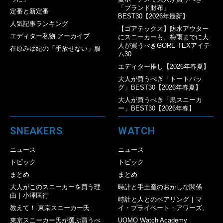
「ブランド財布」
定番と新定番
BEST30【2026年最新】
人気記事ランキング
【ゴアテックス】防水アウター
エディター私物 アーカイブ
にスニーカーも。梅雨までに大
人が買うべきGORE-TEXアイテ
在原みゆ紀の「手放せない」服
ム30
エディター推し【2026年春夏】
大人が買うべき「トートバッ
グ」BEST30【2026年春夏】
大人が買うべき「黒スニーカ
ー」BEST30【2026年春】
SNEAKERS
WATCH
ニュース
ニュース
トピック
トピック
まとめ
まとめ
大人がこのスニーカーを買う理
時計と手土産のおかしな関係
由｜小澤匡行
時計と人とのペアリング｜マ
教えて！ 東京スニーカー氏
イ・プライベート・アワーズ。
東京スニーカー氏が選ぶ買うべ
UOMO Watch Academy