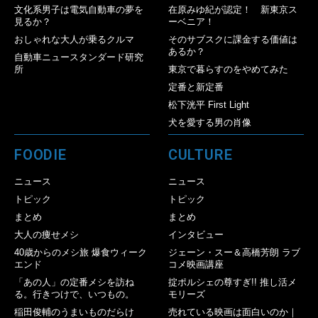
文化系男子は電気自動車の夢を
在原みゆ紀が認定！ 新東京ス
見るか？
ーベニア！
おしゃれな大人が乗るクルマ
そのサブスクに課金する価値は
あるか？
自動車ニュースタンダード研究
所
東京で暮らすのをやめてみた
定番と新定番
松下洸平 First Light
犬を愛する男の肖像
FOODIE
CULTURE
ニュース
ニュース
トピック
トピック
まとめ
まとめ
大人の痩せメシ
インタビュー
40歳からのメシ旅 爆食ウィーク
ジェーン・スー＆高橋芳朗 ラブ
エンド
コメ映画講座
「あの人」の定番メシを訪ね
掟ポルシェの尊すぎ!! 推し活メ
る。行きつけで、いつもの。
モリーズ
稲田俊輔のうまいものだらけ
売れている映画は面白いのか｜