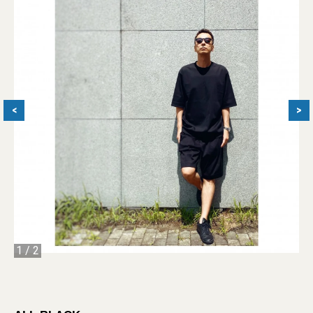
<
>
1
/
2