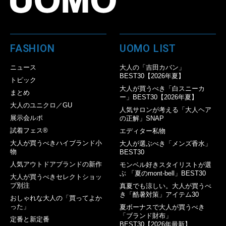
FASHION
UOMO LIST
ニュース
大人の「吉田カバン」
BEST30【2026年夏】
トピック
大人が買うべき「白スニーカ
まとめ
ー」BEST30【2026年夏】
大人のユニクロ／GU
人気サロンが考える「大人ヘア
展示会ルポ
の正解」SNAP
試着フェス®︎
エディター私物
大人が買うべきハイブランド小
大人が選ぶべき「メンズ香水」
物
BEST30
人気アウトドアブランドの新作
モンベル好きスタイリストが選
ぶ 「夏のmont-bell」BEST30
大人が買うべきセレクトショッ
プ別注
真夏でも涼しい。大人が買うべ
き「酷暑対策」アイテム30
おしゃれな大人の「買ってよか
った」
夏ボーナスで大人が買うべき
「ブランド財布」
定番と新定番
BEST30【2026年最新】