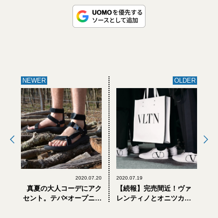
NEWER
OLDER
2020.07.20
2020.07.19
真夏の大人コーデにアク
【続報】完売間近！ヴァ
セント。テバ×オープニン
レンティノとオニツカタ
グセレモニー、コラボサ
イガーのコラボスニーカ
ンダルの機能美がスゴ
ーの狙い目は？