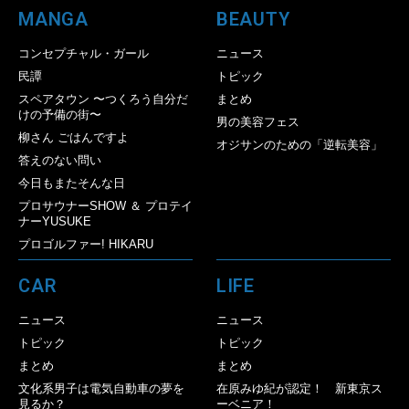
MANGA
BEAUTY
コンセプチャル・ガール
ニュース
民譚
トピック
スペアタウン 〜つくろう自分だ
まとめ
けの予備の街〜
男の美容フェス
柳さん ごはんですよ
オジサンのための「逆転美容」
答えのない問い
今日もまたそんな日
プロサウナーSHOW ＆ プロテイ
ナーYUSUKE
プロゴルファー! HIKARU
CAR
LIFE
ニュース
ニュース
トピック
トピック
まとめ
まとめ
文化系男子は電気自動車の夢を
在原みゆ紀が認定！ 新東京ス
見るか？
ーベニア！