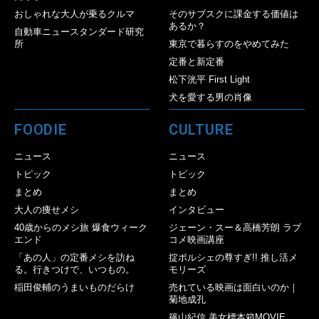
おしゃれな大人が乗るクルマ
そのサブスクに課金する価値は
あるか？
自動車ニュースタンダード研究
所
東京で暮らすのをやめてみた
定番と新定番
松下洸平 First Light
犬を愛する男の肖像
FOODIE
CULTURE
ニュース
ニュース
トピック
トピック
まとめ
まとめ
大人の痩せメシ
インタビュー
40歳からのメシ旅 爆食ウィーク
ジェーン・スー＆高橋芳朗 ラブ
エンド
コメ映画講座
「あの人」の定番メシを訪ね
掟ポルシェの尊すぎ!! 推し活メ
る。行きつけで、いつもの。
モリーズ
稲田俊輔のうまいものだらけ
売れている映画は面白いのか｜
菊地成孔
篠山紀信 美女標本箱MOVIE