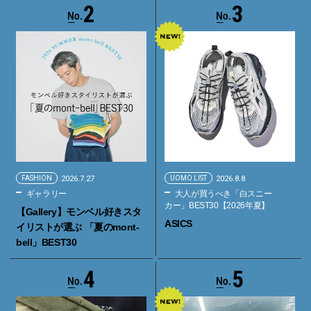
2
3
FASHION
2026.7.27
UOMO LIST
2026.8.8
ギャラリー
大人が買うべき「白スニー
カー」BEST30【2026年夏】
【Gallery】モンベル好きスタ
ASICS
イリストが選ぶ 「夏のmont-
bell」BEST30
4
5