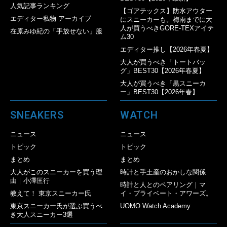
人気記事ランキング
【ゴアテックス】防水アウター
エディター私物 アーカイブ
にスニーカーも。梅雨までに大
人が買うべきGORE-TEXアイテ
在原みゆ紀の「手放せない」服
ム30
エディター推し【2026年春夏】
大人が買うべき「トートバッ
グ」BEST30【2026年春夏】
大人が買うべき「黒スニーカ
ー」BEST30【2026年春】
SNEAKERS
WATCH
ニュース
ニュース
トピック
トピック
まとめ
まとめ
大人がこのスニーカーを買う理
時計と手土産のおかしな関係
由｜小澤匡行
時計と人とのペアリング｜マ
教えて！ 東京スニーカー氏
イ・プライベート・アワーズ。
東京スニーカー氏が選ぶ買うべ
UOMO Watch Academy
き大人スニーカー3選