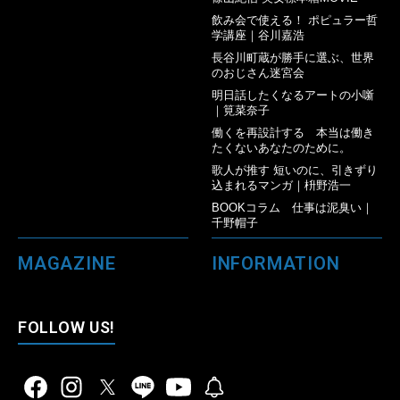
飲み会で使える！ ポピュラー哲
学講座｜谷川嘉浩
長谷川町蔵が勝手に選ぶ、世界
のおじさん迷宮会
明日話したくなるアートの小噺
｜筧菜奈子
働くを再設計する 本当は働き
たくないあなたのために。
歌人が推す 短いのに、引きずり
込まれるマンガ｜枡野浩一
BOOKコラム 仕事は泥臭い｜
千野帽子
MAGAZINE
INFORMATION
FOLLOW US!