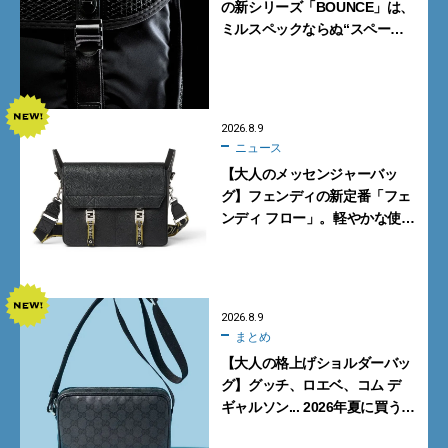
の新シリーズ「BOUNCE」は、
ミルスペックならぬ“スペース
スペック”の機能美あふれる黒
バッグ
2026.8.9
ニュース
【大人のメッセンジャーバッ
グ】フェンディの新定番「フェ
ンディ フロー」。軽やかな使い
心地と美しい佇まいを両立
【FENDI】
2026.8.9
まとめ
【大人の格上げショルダーバッ
グ】グッチ、ロエベ、コム デ
ギャルソン... 2026年夏に買うべ
き新作5選