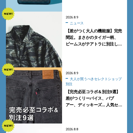
2026.8.9
ニュース
【差がつく大人の機能服】完売
間近。まさかのタイガー柄、
ビームスがテアトラに別注した
シャツ＆パンツを狙い撃ち！
2026.8.9
大人が買うべきセレクトショップ
別注
【完売必至コラボ＆別注9選】
差がつくリーバイス、バブ
アー、ディッキーズ... 人気セレ
クトショップの自信作をチェッ
ク！
2026.8.8