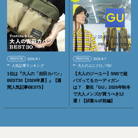
FASHION
2026.8.1
FASHION
2026.8.7
人気記事ランキング
大人のユニクロ／GU
1位は『大人の「吉田カバン」
【大人のジーユー】SNSで超
BEST30【2026年夏】』【週
バズってるカーディガン
間人気記事BEST5】
は？ 新生「GU」2026年秋冬
で大人メンズが買うべき12
選！【試着ルポ前編】