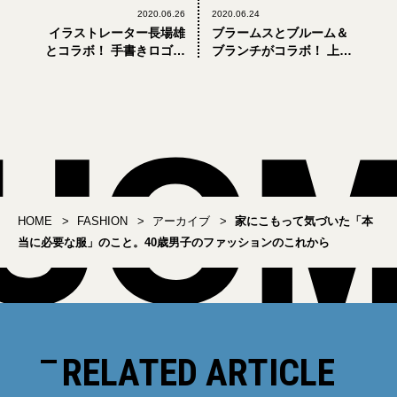
2020.06.26
2020.06.24
イラストレーター長場雄
ブラームスとブルーム＆
とコラボ！ 手書きロゴの
ブランチがコラボ！ 上品
真っ白な「グレゴリー」
でリラクシングな2つの別
全6型
注
HOME
FASHION
アーカイブ
家にこもって気づいた「本
当に必要な服」のこと。40歳男子のファッションのこれから
RELATED ARTICLE