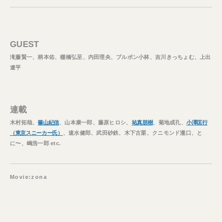
GUEST
滝藤賢一、柄本佑、棚橋弘至、内田理央、ブルボン小林、吉川きっちょむ、上出
遼平
連載
木村拓哉、
篠山紀信
、山本康一郎、藤原ヒロシ、
祐真朋樹
、菊地成孔、
小澤匡行
（東京スニーカー氏）
、速水健郎、武田砂鉄、木下古栗、クニモンド瀧口、と
に〜、嶋浩一郎 etc.
Movie:zona