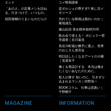
エンド
コメ映画講座
「あの人」の定番メシを訪ね
掟ポルシェの尊すぎ!! 推し活メ
る。行きつけで、いつもの。
モリーズ
稲田俊輔のうまいものだらけ
売れている映画は面白いのか｜
菊地成孔
篠山紀信 美女標本箱MOVIE
飲み会で使える！ ポピュラー哲
学講座｜谷川嘉浩
長谷川町蔵が勝手に選ぶ、世界
のおじさん迷宮会
明日話したくなるアートの小噺
｜筧菜奈子
働くを再設計する 本当は働き
たくないあなたのために。
歌人が推す 短いのに、引きずり
込まれるマンガ｜枡野浩一
BOOKコラム 仕事は泥臭い｜
千野帽子
MAGAZINE
INFORMATION