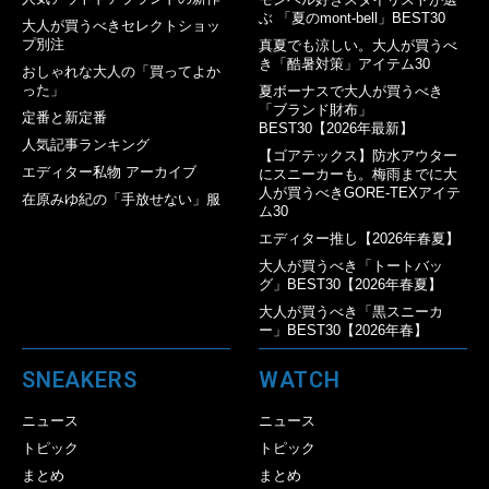
ぶ 「夏のmont-bell」BEST30
大人が買うべきセレクトショッ
プ別注
真夏でも涼しい。大人が買うべ
き「酷暑対策」アイテム30
おしゃれな大人の「買ってよか
った」
夏ボーナスで大人が買うべき
「ブランド財布」
定番と新定番
BEST30【2026年最新】
人気記事ランキング
【ゴアテックス】防水アウター
エディター私物 アーカイブ
にスニーカーも。梅雨までに大
人が買うべきGORE-TEXアイテ
在原みゆ紀の「手放せない」服
ム30
エディター推し【2026年春夏】
大人が買うべき「トートバッ
グ」BEST30【2026年春夏】
大人が買うべき「黒スニーカ
ー」BEST30【2026年春】
SNEAKERS
WATCH
ニュース
ニュース
トピック
トピック
まとめ
まとめ