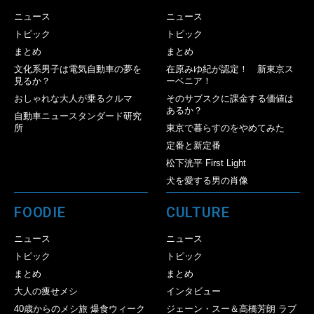
ニュース
ニュース
トピック
トピック
まとめ
まとめ
文化系男子は電気自動車の夢を
在原みゆ紀が認定！ 新東京ス
見るか？
ーベニア！
おしゃれな大人が乗るクルマ
そのサブスクに課金する価値は
あるか？
自動車ニュースタンダード研究
所
東京で暮らすのをやめてみた
定番と新定番
松下洸平 First Light
犬を愛する男の肖像
FOODIE
CULTURE
ニュース
ニュース
トピック
トピック
まとめ
まとめ
大人の痩せメシ
インタビュー
40歳からのメシ旅 爆食ウィーク
ジェーン・スー＆高橋芳朗 ラブ