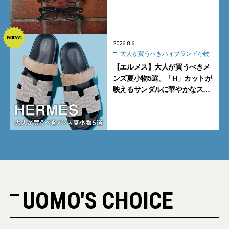
く。より多くの人にフィットす
る新モデルが秀逸すぎる
2026.8.6
大人が買うべきハイブランド小物
【エルメス】大人が買うべきメ
ンズ夏小物5選。「H」カットが
映えるサンダルに華やかなス
カーフ、旬のボートモカシンに
注目
UOMO'S CHOICE