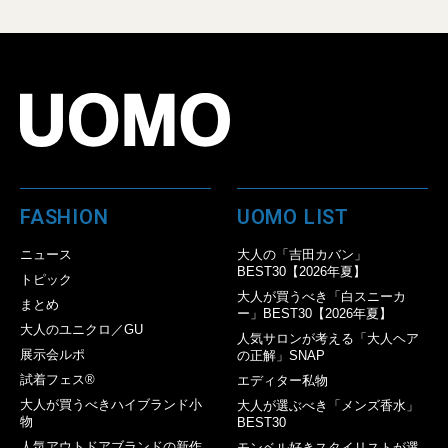
FASHION
UOMO LIST
ニュース
大人の「吉田カバン」
BEST30【2026年夏】
トピック
大人が買うべき「白スニーカ
まとめ
ー」BEST30【2026年夏】
大人のユニクロ／GU
人気サロンが考える「大人ヘア
展示会ルポ
の正解」SNAP
試着フェス®︎
エディター私物
大人が買うべきハイブランド小
大人が選ぶべき「メンズ香水」
物
BEST30
人気アウトドアブランドの新作
モンベル好きスタイリストが選