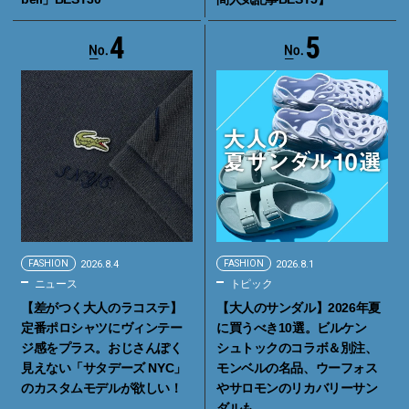
4
5
FASHION
2026.8.4
FASHION
2026.8.1
ニュース
トピック
【差がつく大人のラコステ】
【大人のサンダル】2026年夏
定番ポロシャツにヴィンテー
に買うべき10選。ビルケン
ジ感をプラス。おじさんぽく
シュトックのコラボ＆別注、
見えない「サタデーズ NYC」
モンベルの名品、ウーフォス
のカスタムモデルが欲しい！
やサロモンのリカバリーサン
ダルも