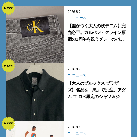
2026.8.7
ニュース
【差がつく大人の秋デニム】完
売必至。カルバン・クライン原
宿の1周年を祝うグレーのバ
ギーデニムが数量限定発売
2026.8.7
ニュース
【大人のブルックス ブラザー
ズ】名品を「黒」で別注。アダ
ム エ ロペ限定のシャツ＆ジャ
ケットが買い！
2026.8.6
ニュース