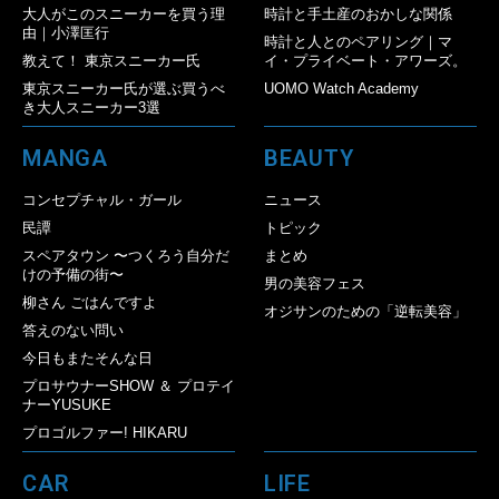
大人がこのスニーカーを買う理
時計と手土産のおかしな関係
由｜小澤匡行
時計と人とのペアリング｜マ
教えて！ 東京スニーカー氏
イ・プライベート・アワーズ。
東京スニーカー氏が選ぶ買うべ
UOMO Watch Academy
き大人スニーカー3選
MANGA
BEAUTY
コンセプチャル・ガール
ニュース
民譚
トピック
スペアタウン 〜つくろう自分だ
まとめ
けの予備の街〜
男の美容フェス
柳さん ごはんですよ
オジサンのための「逆転美容」
答えのない問い
今日もまたそんな日
プロサウナーSHOW ＆ プロテイ
ナーYUSUKE
プロゴルファー! HIKARU
CAR
LIFE