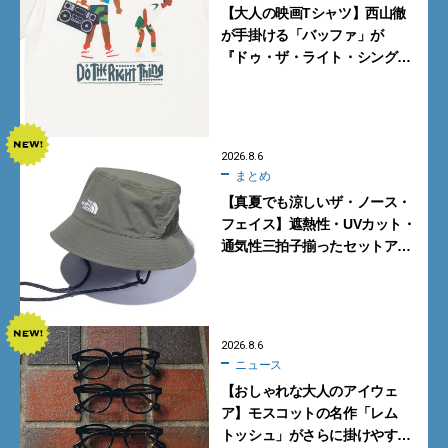
【大人の映画Tシャツ】西山徹
が手掛ける「バッファ」が
『ドゥ・ザ・ライト・シング』
とコラボ！【8月8日発売】
2026.8.6
まとめ
【真夏でも涼しいザ・ノース・
フェイス】遮熱性・UVカット・
通気性三拍子揃ったセットアッ
プに大注目。酷暑対策に大人が
買うべき3選
2026.8.6
ニュース
【おしゃれな大人のアイウェ
ア】モスコットの名作「レム
トッシュ」がさらに掛けやす