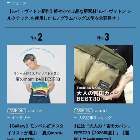
ニュース
【ルイ・ヴィトン新作】軽やかで上品な新素材｢ルイ･ヴィトン シ
ルクテック｣を使用したモノグラムバッグ10型を全部見せ！
2
3
FASHION
2026.7.27
FASHION
2026.8.1
ギャラリー
人気記事ランキング
【Gallery】モンベル好きスタ
1位は『大人の「吉田カバン」
イリストが選ぶ 「夏のmont-
BEST30【2026年夏】』【週
bell」BEST30
間人気記事BEST5】