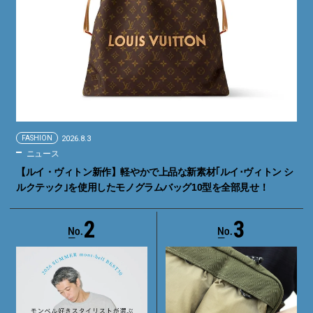
FASHION
2026.8.3
ニュース
【ルイ・ヴィトン新作】軽やかで上品な新素材｢ルイ･ヴィトン シ
ルクテック｣を使用したモノグラムバッグ10型を全部見せ！
2
3