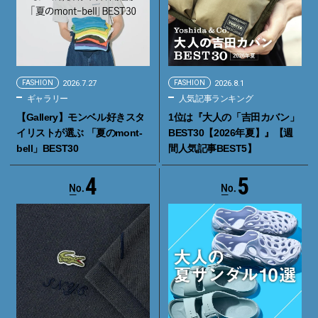
FASHION
2026.7.27
FASHION
2026.8.1
ギャラリー
人気記事ランキング
【Gallery】モンベル好きスタ
1位は『大人の「吉田カバン」
イリストが選ぶ 「夏のmont-
BEST30【2026年夏】』【週
bell」BEST30
間人気記事BEST5】
4
5