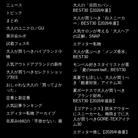
ニュース
大人の「吉田カバン」
BEST30【2026年夏】
トピック
大人が買うべき「白スニーカ
まとめ
ー」BEST30【2026年夏】
大人のユニクロ／GU
人気サロンが考える「大人ヘア
展示会ルポ
の正解」SNAP
試着フェス®︎
エディター私物
大人が買うべきハイブランド小
大人が選ぶべき「メンズ香水」
物
BEST30
人気アウトドアブランドの新作
モンベル好きスタイリストが選
ぶ 「夏のmont-bell」BEST30
大人が買うべきセレクトショッ
プ別注
真夏でも涼しい。大人が買うべ
き「酷暑対策」アイテム30
おしゃれな大人の「買ってよか
った」
夏ボーナスで大人が買うべき
「ブランド財布」
定番と新定番
BEST30【2026年最新】
人気記事ランキング
【ゴアテックス】防水アウター
エディター私物 アーカイブ
にスニーカーも。梅雨までに大
人が買うべきGORE-TEXアイテ
在原みゆ紀の「手放せない」服
ム30
エディター推し【2026年春夏】