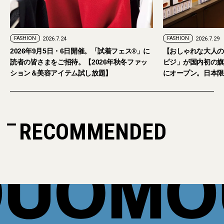
FASHION
2026.7.29
。「試着フェス®︎」に
【おしゃれな大人のアイウェア】パリ発「イジ
026年秋冬ファッ
ピジ」が国内初の旗艦店をキャットストリート
放題】
にオープン。日本限定サングラスも登場
RECOMMENDED