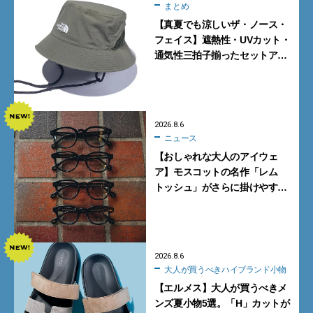
まとめ
【真夏でも涼しいザ・ノース・
フェイス】遮熱性・UVカット・
通気性三拍子揃ったセットアッ
プに大注目。酷暑対策に大人が
買うべき3選
2026.8.6
ニュース
【おしゃれな大人のアイウェ
ア】モスコットの名作「レム
トッシュ」がさらに掛けやす
く。より多くの人にフィットす
る新モデルが秀逸すぎる
2026.8.6
大人が買うべきハイブランド小物
【エルメス】大人が買うべきメ
ンズ夏小物5選。「H」カットが