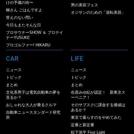
けの予備の街〜
男の美容フェス
柳さん ごはんですよ
オジサンのための「逆転美容」
答えのない問い
今日もまたそんな日
プロサウナーSHOW ＆ プロテイ
ナーYUSUKE
プロゴルファー! HIKARU
CAR
LIFE
ニュース
ニュース
トピック
トピック
まとめ
まとめ
文化系男子は電気自動車の夢を
在原みゆ紀が認定！ 新東京ス
見るか？
ーベニア！
おしゃれな大人が乗るクルマ
そのサブスクに課金する価値は
あるか？
自動車ニュースタンダード研究
所
東京で暮らすのをやめてみた
定番と新定番
松下洸平 First Light