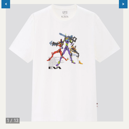
<
>
1
/
13