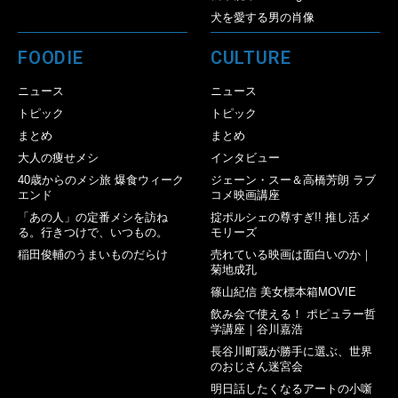
犬を愛する男の肖像
FOODIE
CULTURE
ニュース
ニュース
トピック
トピック
まとめ
まとめ
大人の痩せメシ
インタビュー
40歳からのメシ旅 爆食ウィーク
ジェーン・スー＆高橋芳朗 ラブ
エンド
コメ映画講座
「あの人」の定番メシを訪ね
掟ポルシェの尊すぎ!! 推し活メ
る。行きつけで、いつもの。
モリーズ
稲田俊輔のうまいものだらけ
売れている映画は面白いのか｜
菊地成孔
篠山紀信 美女標本箱MOVIE
飲み会で使える！ ポピュラー哲
学講座｜谷川嘉浩
長谷川町蔵が勝手に選ぶ、世界
のおじさん迷宮会
明日話したくなるアートの小噺