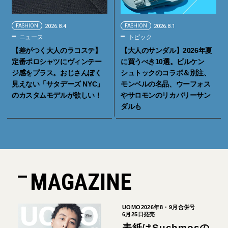
FASHION
2026.8.4
FASHION
2026.8.1
ニュース
トピック
【差がつく大人のラコステ】
【大人のサンダル】2026年夏
定番ポロシャツにヴィンテー
に買うべき10選。ビルケン
ジ感をプラス。おじさんぽく
シュトックのコラボ＆別注、
見えない「サタデーズ NYC」
モンベルの名品、ウーフォス
のカスタムモデルが欲しい！
やサロモンのリカバリーサン
ダルも
MAGAZINE
UOMO2026年8・9月合併号
6月25日発売
表紙はSuchmosの