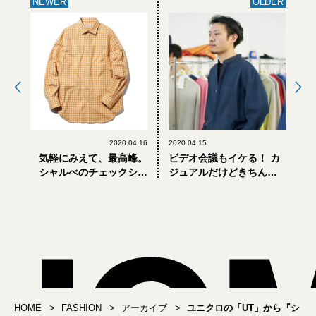
NEWER
OLDER
2020.04.16
2020.04.15
気軽にみえて、最高峰。
ビデオ会議もイケる！ カ
シャルべのチェックシャ
ジュアルだけどきちんと
ツはビデオ会議にも！
みえる大人のシャツ5選
HOME
FASHION
アーカイブ
ユニクロの「UT」から『シ