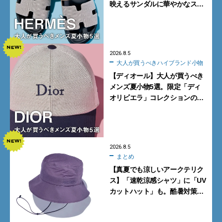
映えるサンダルに華やかなス
カーフ、旬のボートモカシンに
注目
2026.8.5
大人が買うべきハイブランド小物
【ディオール】大人が買うべき
メンズ夏小物5選。限定「ディ
オリビエラ」コレクションの
バッグ＆ローファー、キャップ
に注目
2026.8.5
まとめ
【真夏でも涼しいアークテリク
ス】「速乾涼感シャツ」に「UV
カットハット」も。酷暑対策に
大人が買うべき4選