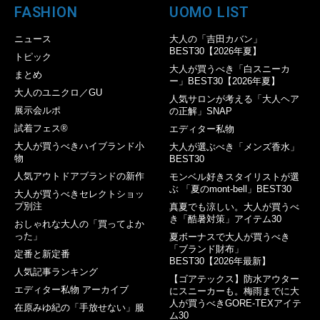
FASHION
UOMO LIST
ニュース
大人の「吉田カバン」
BEST30【2026年夏】
トピック
大人が買うべき「白スニーカ
まとめ
ー」BEST30【2026年夏】
大人のユニクロ／GU
人気サロンが考える「大人ヘア
展示会ルポ
の正解」SNAP
試着フェス®︎
エディター私物
大人が買うべきハイブランド小
大人が選ぶべき「メンズ香水」
物
BEST30
人気アウトドアブランドの新作
モンベル好きスタイリストが選
ぶ 「夏のmont-bell」BEST30
大人が買うべきセレクトショッ
プ別注
真夏でも涼しい。大人が買うべ
き「酷暑対策」アイテム30
おしゃれな大人の「買ってよか
った」
夏ボーナスで大人が買うべき
「ブランド財布」
定番と新定番
BEST30【2026年最新】
人気記事ランキング
【ゴアテックス】防水アウター
エディター私物 アーカイブ
にスニーカーも。梅雨までに大
人が買うべきGORE-TEXアイテ
在原みゆ紀の「手放せない」服
ム30