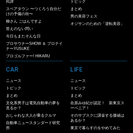
民譚
トピック
スペアタウン 〜つくろう自分だ
まとめ
けの予備の街〜
男の美容フェス
柳さん ごはんですよ
オジサンのための「逆転美容」
答えのない問い
今日もまたそんな日
プロサウナーSHOW ＆ プロテイ
ナーYUSUKE
プロゴルファー! HIKARU
CAR
LIFE
ニュース
ニュース
トピック
トピック
まとめ
まとめ
文化系男子は電気自動車の夢を
在原みゆ紀が認定！ 新東京ス
見るか？
ーベニア！
おしゃれな大人が乗るクルマ
そのサブスクに課金する価値は
あるか？
自動車ニュースタンダード研究
所
東京で暮らすのをやめてみた