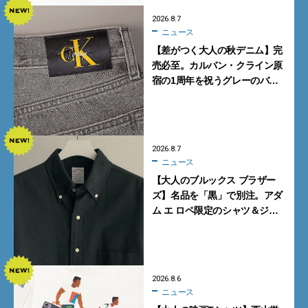
2026.8.7
ニュース
【差がつく大人の秋デニム】完
売必至。カルバン・クライン原
宿の1周年を祝うグレーのバ
ギーデニムが数量限定発売
2026.8.7
ニュース
【大人のブルックス ブラザー
ズ】名品を「黒」で別注。アダ
ム エ ロペ限定のシャツ＆ジャ
ケットが買い！
2026.8.6
ニュース