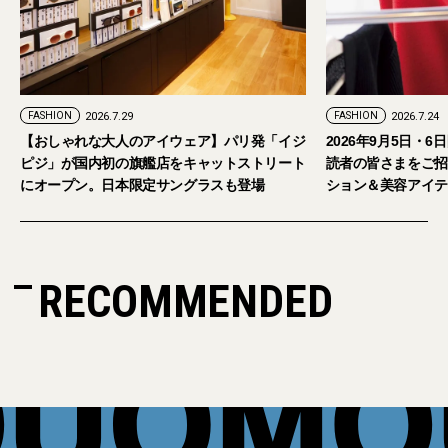
FASHION
2026.7.24
ェア】パリ発「イジ
2026年9月5日・6日開催。「試着フェス®︎」に
キャットストリート
読者の皆さまをご招待。【2026年秋冬ファッ
グラスも登場
ション＆美容アイテム試し放題】
RECOMMENDED