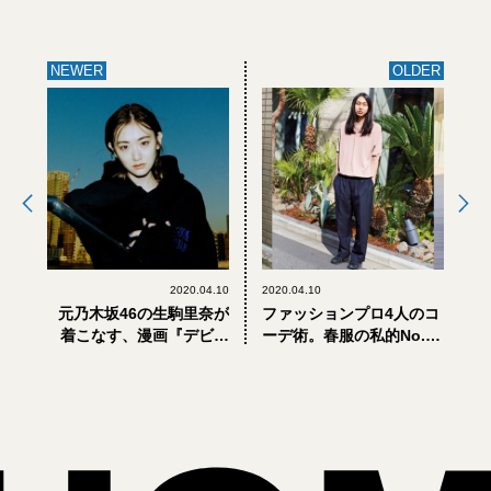
NEWER
OLDER
2020.04.10
2020.04.10
元乃木坂46の生駒里奈が
ファッションプロ4人のコ
着こなす、漫画『デビル
ーデ術。春服の私的No.
マン』とグラウンド ワイ
1、俺ならこう着る！
の異色コラボ！