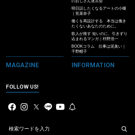
のおじさん迷宮会
明日話したくなるアートの小噺
｜筧菜奈子
働くを再設計する 本当は働き
たくないあなたのために。
歌人が推す 短いのに、引きずり
込まれるマンガ｜枡野浩一
BOOKコラム 仕事は泥臭い｜
千野帽子
MAGAZINE
INFORMATION
FOLLOW US!