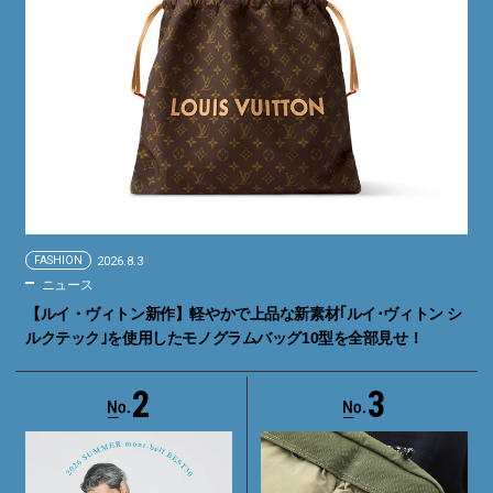
FASHION
2026.8.3
ニュース
【ルイ・ヴィトン新作】軽やかで上品な新素材｢ルイ･ヴィトン シ
ルクテック｣を使用したモノグラムバッグ10型を全部見せ！
2
3