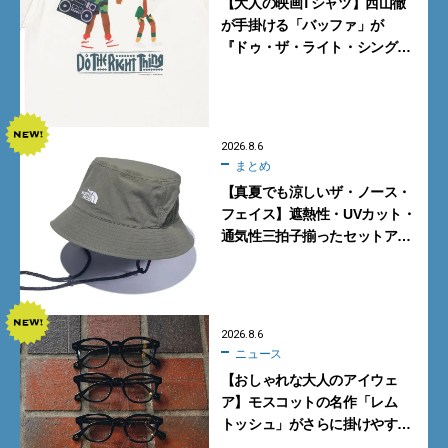
【大人の映画Tシャツ】西山徹
が手掛ける「バッファ」が
『ドゥ・ザ・ライト・シング』
とコラボ！【8月8日発売】
2026.8.6
まとめ
【真夏でも涼しいザ・ノース・
フェイス】遮熱性・UVカット・
通気性三拍子揃ったセットアッ
プに大注目。酷暑対策に大人が
買うべき3選
2026.8.6
ニュース
【おしゃれな大人のアイウェ
ア】モスコットの名作「レム
トッシュ」がさらに掛けやす
く。より多くの人にフィットす