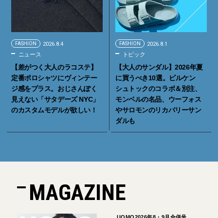
FASHION
2026.8.4
FASHION
2026.8.1
ニュース
トピック
【差がつく大人のラコステ】
【大人のサンダル】2026年夏
定番ポロシャツにヴィンテー
に買うべき10選。ビルケン
ジ感をプラス。おじさんぽく
シュトックのコラボ＆別注、
見えない「サタデーズ NYC」
モンベルの名品、ウーフォス
のカスタムモデルが欲しい！
やサロモンのリカバリーサン
ダルも
MAGAZINE
UOMO2026年8・9月合併号