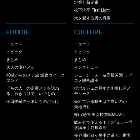
定番と新定番
松下洸平 First Light
犬を愛する男の肖像
FOODIE
CULTURE
ニュース
ニュース
トピック
トピック
まとめ
まとめ
大人の痩せメシ
インタビュー
40歳からのメシ旅 爆食ウィーク
ジェーン・スー＆高橋芳朗 ラブ
エンド
コメ映画講座
「あの人」の定番メシを訪ね
掟ポルシェの尊すぎ!! 推し活メ
る。行きつけで、いつもの。
モリーズ
稲田俊輔のうまいものだらけ
売れている映画は面白いのか｜
菊地成孔
篠山紀信 美女標本箱MOVIE
飲み会で使える！ ポピュラー哲
学講座｜谷川嘉浩
長谷川町蔵が勝手に選ぶ、世界