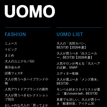
FASHION
UOMO LIST
ニュース
大人の「吉田カバン」
BEST30【2026年夏】
トピック
大人が買うべき「白スニーカ
まとめ
ー」BEST30【2026年夏】
大人のユニクロ／GU
人気サロンが考える「大人ヘア
展示会ルポ
の正解」SNAP
試着フェス®︎
エディター私物
大人が買うべきハイブランド小
大人が選ぶべき「メンズ香水」
物
BEST30
人気アウトドアブランドの新作
モンベル好きスタイリストが選
ぶ 「夏のmont-bell」BEST30
大人が買うべきセレクトショッ
プ別注
真夏でも涼しい。大人が買うべ
き「酷暑対策」アイテム30
おしゃれな大人の「買ってよか