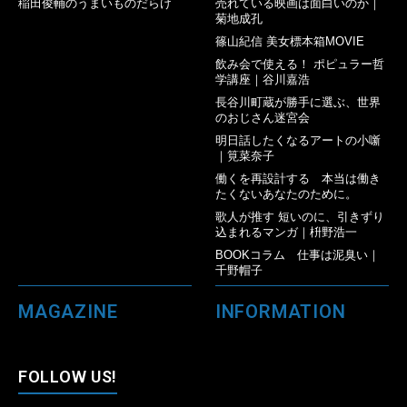
稲田俊輔のうまいものだらけ
売れている映画は面白いのか｜
菊地成孔
篠山紀信 美女標本箱MOVIE
飲み会で使える！ ポピュラー哲
学講座｜谷川嘉浩
長谷川町蔵が勝手に選ぶ、世界
のおじさん迷宮会
明日話したくなるアートの小噺
｜筧菜奈子
働くを再設計する 本当は働き
たくないあなたのために。
歌人が推す 短いのに、引きずり
込まれるマンガ｜枡野浩一
BOOKコラム 仕事は泥臭い｜
千野帽子
MAGAZINE
INFORMATION
FOLLOW US!