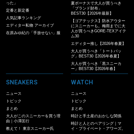
った」
夏ボーナスで大人が買うべき
「ブランド財布」
定番と新定番
BEST30【2026年最新】
人気記事ランキング
【ゴアテックス】防水アウター
エディター私物 アーカイブ
にスニーカーも。梅雨までに大
人が買うべきGORE-TEXアイテ
在原みゆ紀の「手放せない」服
ム30
エディター推し【2026年春夏】
大人が買うべき「トートバッ
グ」BEST30【2026年春夏】
大人が買うべき「黒スニーカ
ー」BEST30【2026年春】
SNEAKERS
WATCH
ニュース
ニュース
トピック
トピック
まとめ
まとめ
大人がこのスニーカーを買う理
時計と手土産のおかしな関係
由｜小澤匡行
時計と人とのペアリング｜マ
教えて！ 東京スニーカー氏
イ・プライベート・アワーズ。