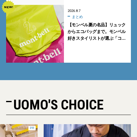
2026.8.7
まとめ
【モンベル夏の名品】リュック
からエコバッグまで。モンベル
好きスタイリストが選ぶ「コス
パも最高な超軽量バッグ」5選
UOMO'S CHOICE
PR