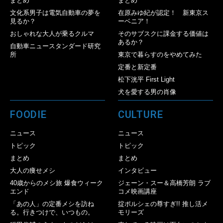
まとめ
まとめ
文化系男子は電気自動車の夢を
在原みゆ紀が認定！ 新東京ス
見るか？
ーベニア！
おしゃれな大人が乗るクルマ
そのサブスクに課金する価値は
あるか？
自動車ニュースタンダード研究
所
東京で暮らすのをやめてみた
定番と新定番
松下洸平 First Light
犬を愛する男の肖像
FOODIE
CULTURE
ニュース
ニュース
トピック
トピック
まとめ
まとめ
大人の痩せメシ
インタビュー
40歳からのメシ旅 爆食ウィーク
ジェーン・スー＆高橋芳朗 ラブ
エンド
コメ映画講座
「あの人」の定番メシを訪ね
掟ポルシェの尊すぎ!! 推し活メ
る。行きつけで、いつもの。
モリーズ