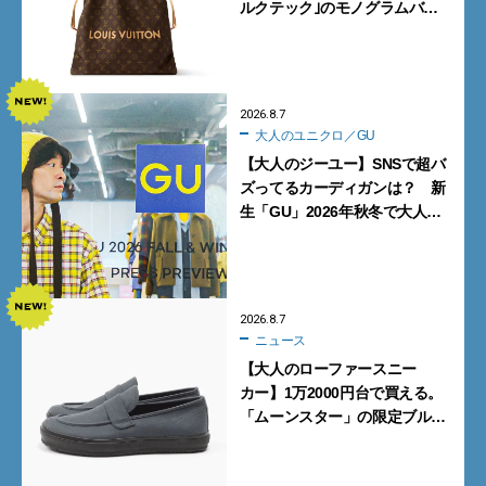
ルクテック｣のモノグラムバッ
グ10型を全部見せ』【週間人気
記事BEST5】
2026.8.7
大人のユニクロ／GU
【大人のジーユー】SNSで超バ
ズってるカーディガンは？ 新
生「GU」2026年秋冬で大人メ
ンズが買うべき12選！【試着ル
ポ前編】
2026.8.7
ニュース
【大人のローファースニー
カー】1万2000円台で買える。
「ムーンスター」の限定ブルー
グレーを見逃すな