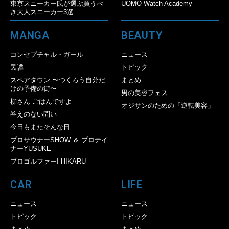
東京スニーカー氏が選ぶ買うべ
UOMO Watch Academy
き大人スニーカー3選
MANGA
BEAUTY
コンセプチャル・ガール
ニュース
民譚
トピック
スペアタウン 〜つくろう自分だ
まとめ
けの予備の街〜
男の美容フェス
柳さん ごはんですよ
オジサンのための「逆転美容」
答えのない問い
今日もまたそんな日
プロサウナーSHOW ＆ プロテイ
ナーYUSUKE
プロゴルファー! HIKARU
CAR
LIFE
ニュース
ニュース
トピック
トピック