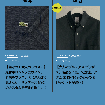
4
5
FASHION
2026.8.4
FASHION
2026.8.7
ニュース
ニュース
【差がつく大人のラコステ】
【大人のブルックス ブラザー
定番ポロシャツにヴィンテー
ズ】名品を「黒」で別注。ア
ジ感をプラス。おじさんぽく
ダム エ ロペ限定のシャツ＆
見えない「サタデーズ NYC」
ジャケットが買い！
のカスタムモデルが欲しい！