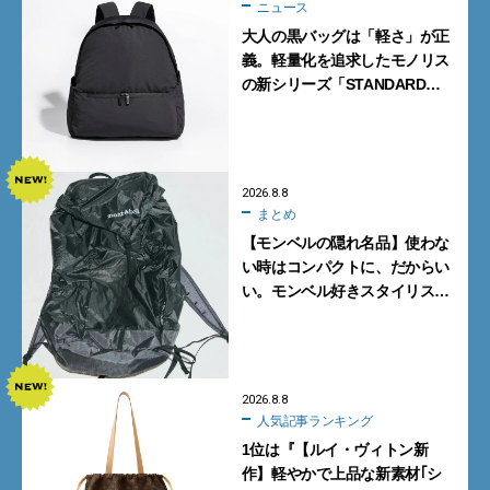
ニュース
大人の黒バッグは「軽さ」が正
義。軽量化を追求したモノリス
の新シリーズ「STANDARD
Neutral」が快適すぎる！
2026.8.8
まとめ
【モンベルの隠れ名品】使わな
い時はコンパクトに、だからい
い。モンベル好きスタイリスト
がすすめる「たためるバッグ」
4選
2026.8.8
人気記事ランキング
1位は『【ルイ・ヴィトン新
作】軽やかで上品な新素材｢シ