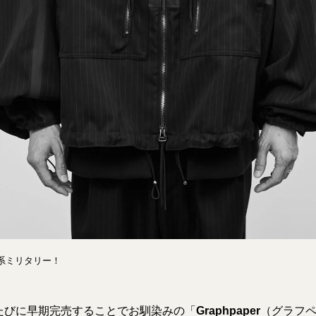
系ミリタリー！
たびに早期完売することでお馴染みの「
Graphpaper
（グラフ