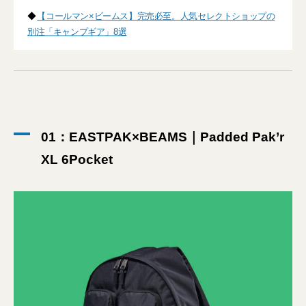
◆
【コールマン×ビームス】完売必至。人気セレクトショップの
別注「キャンプギア」8選
01：EASTPAK×BEAMS｜Padded Pak’r
XL 6Pocket