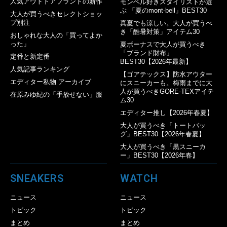
人気アウトドアブランドの新作
モンベル好きスタイリストが選
ぶ 「夏のmont-bell」BEST30
大人が買うべきセレクトショッ
プ別注
真夏でも涼しい。大人が買うべ
き「酷暑対策」アイテム30
おしゃれな大人の「買ってよか
った」
夏ボーナスで大人が買うべき
「ブランド財布」
定番と新定番
BEST30【2026年最新】
人気記事ランキング
【ゴアテックス】防水アウター
エディター私物 アーカイブ
にスニーカーも。梅雨までに大
人が買うべきGORE-TEXアイテ
在原みゆ紀の「手放せない」服
ム30
エディター推し【2026年春夏】
大人が買うべき「トートバッ
グ」BEST30【2026年春夏】
大人が買うべき「黒スニーカ
ー」BEST30【2026年春】
SNEAKERS
WATCH
ニュース
ニュース
トピック
トピック
まとめ
まとめ