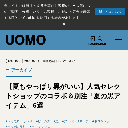
当サイトでは当社の提携先等がお客様のニーズ等につ
いて調査・分析したり、お客様にお勧めの広告を表示
詳しくはこちら
する目的で Cookie を使用する場合があります。
×
LOGIN
SEARCH
2022.07.15
最終更新日：2024.03.07
FASHION
アーカイブ
【夏もやっぱり黒がいい】人気セレク
トショップのコラボ＆別注「夏の黒ア
イテム」6選
トゥモローランド
ビームス
黒
アーバンリサーチ
ポロシャツ
コラボ＆別注
エディフィス