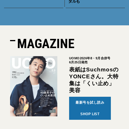
ダルも
MAGAZINE
UOMO2026年8・9月合併号
6月25日発売
表紙はSuchmosの
YONCEさん。大特
集は「くい止め」
美容
最新号を試し読み
SHOP LIST