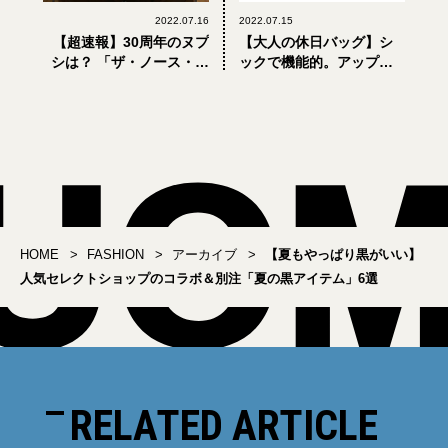
2022.07.16
2022.07.15
【超速報】30周年のヌプ
【大人の休日バッグ】シ
シは？ 「ザ・ノース・フ
ックで機能的。アップル
ェイス」2022年秋冬新作
社も認めた「インケー
ダウンを誰よりも早く着
ス」のショルダーポーチ
てみたら
HOME
FASHION
アーカイブ
【夏もやっぱり黒がいい】
人気セレクトショップのコラボ＆別注「夏の黒アイテム」6選
RELATED ARTICLE