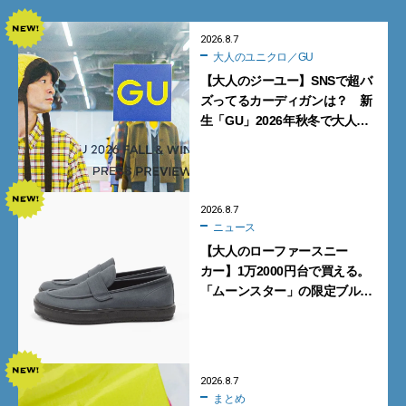
2026.8.7
大人のユニクロ／GU
【大人のジーユー】SNSで超バ
ズってるカーディガンは？ 新
生「GU」2026年秋冬で大人メ
ンズが買うべき12選！【試着ル
ポ前編】
2026.8.7
ニュース
【大人のローファースニー
カー】1万2000円台で買える。
「ムーンスター」の限定ブルー
グレーを見逃すな
2026.8.7
まとめ