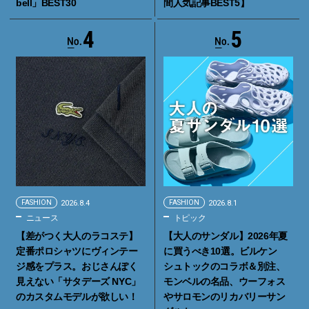
bell」BEST30
間人気記事BEST5】
4
5
FASHION
2026.8.4
FASHION
2026.8.1
ニュース
トピック
【差がつく大人のラコステ】
【大人のサンダル】2026年夏
定番ポロシャツにヴィンテー
に買うべき10選。ビルケン
ジ感をプラス。おじさんぽく
シュトックのコラボ＆別注、
見えない「サタデーズ NYC」
モンベルの名品、ウーフォス
のカスタムモデルが欲しい！
やサロモンのリカバリーサン