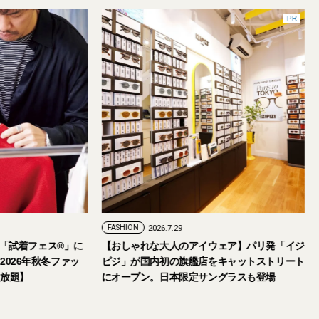
PR
FASHION
2026.7.29
。「試着フェス®︎」に
【おしゃれな大人のアイウェア】パリ発「イジ
026年秋冬ファッ
ピジ」が国内初の旗艦店をキャットストリート
放題】
にオープン。日本限定サングラスも登場