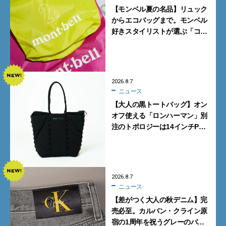
【モンベル夏の名品】リュック
からエコバッグまで。モンベル
好きスタイリストが選ぶ「コス
パも最高な超軽量バッグ」5選
2026.8.7
ニュース
【大人の黒トートバッグ】オン
オフ使える「ロンハーマン」別
注のトポロジーは14インチPC
も収納可
2026.8.7
ニュース
【差がつく大人の秋デニム】完
売必至。カルバン・クライン原
宿の1周年を祝うグレーのバ