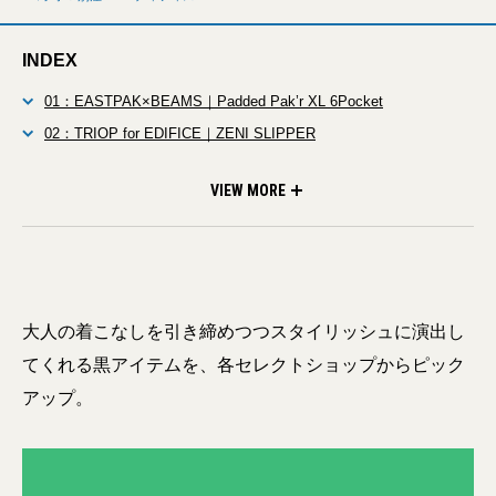
INDEX
01：EASTPAK×BEAMS｜Padded Pak’r XL 6Pocket
02：TRIOP for EDIFICE｜ZENI SLIPPER
03：FRANCO BOSCHI×TOMORROWLAND｜SMOOTH
04：BURLAP OUTFITTER×EKAL｜Supplex Nylon SS Pullover
05：karrimor for ADAM ET ROPÉ｜EXCLUSIVE triton light shorts
06：SIDAS for ADAM ET ROPÉ｜EXCLUSIVE CROSS FIT AER
LEATHER SHOWER SANDALS
VIEW MORE
大人の着こなしを引き締めつつスタイリッシュに演出し
てくれる黒アイテムを、各セレクトショップからピック
アップ。