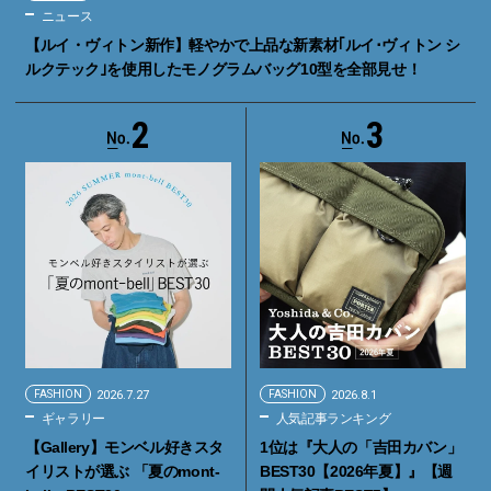
ニュース
【ルイ・ヴィトン新作】軽やかで上品な新素材｢ルイ･ヴィトン シ
ルクテック｣を使用したモノグラムバッグ10型を全部見せ！
2
3
FASHION
2026.7.27
FASHION
2026.8.1
ギャラリー
人気記事ランキング
【Gallery】モンベル好きスタ
1位は『大人の「吉田カバン」
イリストが選ぶ 「夏のmont-
BEST30【2026年夏】』【週