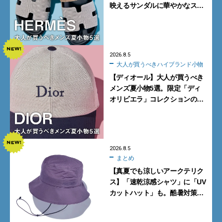
映えるサンダルに華やかなス
カーフ、旬のボートモカシンに
注目
2026.8.5
大人が買うべきハイブランド小物
【ディオール】大人が買うべき
メンズ夏小物5選。限定「ディ
オリビエラ」コレクションの
バッグ＆ローファー、キャップ
に注目
2026.8.5
まとめ
【真夏でも涼しいアークテリク
ス】「速乾涼感シャツ」に「UV
カットハット」も。酷暑対策に
大人が買うべき4選