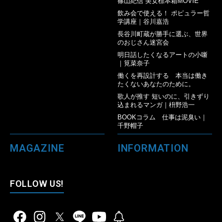
篠山紀信 美女標本箱MOVIE
飲み会で使える！ ポピュラー哲
学講座｜谷川嘉浩
長谷川町蔵が勝手に選ぶ、世界
のおじさん迷宮会
明日話したくなるアートの小噺
｜筧菜奈子
働くを再設計する 本当は働き
たくないあなたのために。
歌人が推す 短いのに、引きずり
込まれるマンガ｜枡野浩一
BOOKコラム 仕事は泥臭い｜
千野帽子
MAGAZINE
INFORMATION
FOLLOW US!