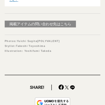
しむ」
掲載アイテムの問い合わせ先はこちら
Photos:Yuichi Sugita[POLYVALENT]
Stylist:Takeshi Toyoshima
Illustration: Yoshifumi Takeda
SHARE!