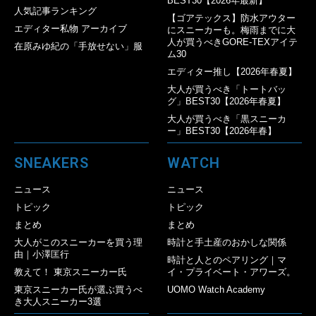
BEST30【2026年最新】
人気記事ランキング
【ゴアテックス】防水アウター
エディター私物 アーカイブ
にスニーカーも。梅雨までに大
人が買うべきGORE-TEXアイテ
在原みゆ紀の「手放せない」服
ム30
エディター推し【2026年春夏】
大人が買うべき「トートバッ
グ」BEST30【2026年春夏】
大人が買うべき「黒スニーカ
ー」BEST30【2026年春】
SNEAKERS
WATCH
ニュース
ニュース
トピック
トピック
まとめ
まとめ
大人がこのスニーカーを買う理
時計と手土産のおかしな関係
由｜小澤匡行
時計と人とのペアリング｜マ
教えて！ 東京スニーカー氏
イ・プライベート・アワーズ。
東京スニーカー氏が選ぶ買うべ
UOMO Watch Academy
き大人スニーカー3選