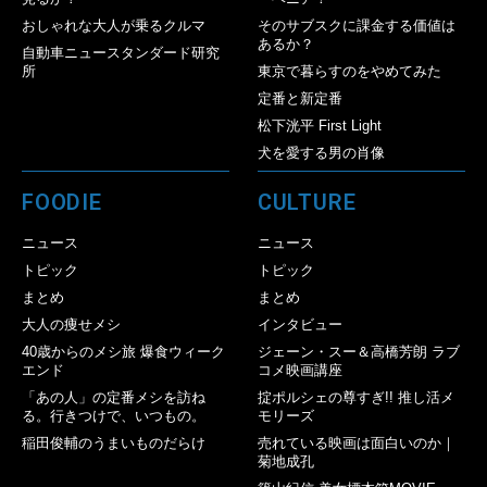
おしゃれな大人が乗るクルマ
そのサブスクに課金する価値は
あるか？
自動車ニュースタンダード研究
所
東京で暮らすのをやめてみた
定番と新定番
松下洸平 First Light
犬を愛する男の肖像
FOODIE
CULTURE
ニュース
ニュース
トピック
トピック
まとめ
まとめ
大人の痩せメシ
インタビュー
40歳からのメシ旅 爆食ウィーク
ジェーン・スー＆高橋芳朗 ラブ
エンド
コメ映画講座
「あの人」の定番メシを訪ね
掟ポルシェの尊すぎ!! 推し活メ
る。行きつけで、いつもの。
モリーズ
稲田俊輔のうまいものだらけ
売れている映画は面白いのか｜
菊地成孔