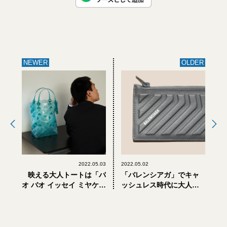
NEWER
OLDER
2022.05.03
2022.05.02
映える大人トートは「バ
「バレンシアガ」でキャ
オ バオ イッセイ ミヤケ」
ッシュレス時代に大人が
の新作「DAZZLE」
選ぶべき財布5選