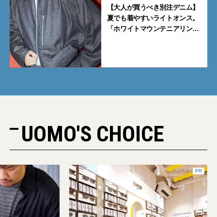
【大人が買うべき別注デニム】
夏でも着やすいライトオンス。
「ホワイトマウンテニアリン
グ」と「エカル」の初コラボ全
5型に注目
UOMO'S CHOICE
PR