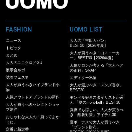
FASHION
UOMO LIST
ニュース
大人の「吉田カバン」
BEST30【2026年夏】
トピック
大人が買うべき「白スニーカ
まとめ
ー」BEST30【2026年夏】
大人のユニクロ／GU
人気サロンが考える「大人ヘア
展示会ルポ
の正解」SNAP
試着フェス®︎
エディター私物
大人が買うべきハイブランド小
大人が選ぶべき「メンズ香水」
物
BEST30
人気アウトドアブランドの新作
モンベル好きスタイリストが選
ぶ 「夏のmont-bell」BEST30
大人が買うべきセレクトショッ
プ別注
真夏でも涼しい。大人が買うべ
き「酷暑対策」アイテム30
おしゃれな大人の「買ってよか
った」
夏ボーナスで大人が買うべき
「ブランド財布」
定番と新定番