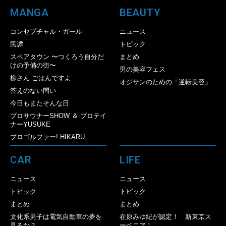
MANGA
BEAUTY
コンセプチャル・ガール
ニュース
民譚
トピック
スペアタウン 〜つくろう自分だ
まとめ
けの予備の街〜
男の美容フェス
柳さん ごはんですよ
オジサンのための「逆転美容」
答えのない問い
今日もまたそんな日
プロサウナーSHOW ＆ プロテイ
ナーYUSUKE
プロゴルファー! HIKARU
CAR
LIFE
ニュース
ニュース
トピック
トピック
まとめ
まとめ
文化系男子は電気自動車の夢を
在原みゆ紀が認定！ 新東京ス
見るか？
ーベニア！