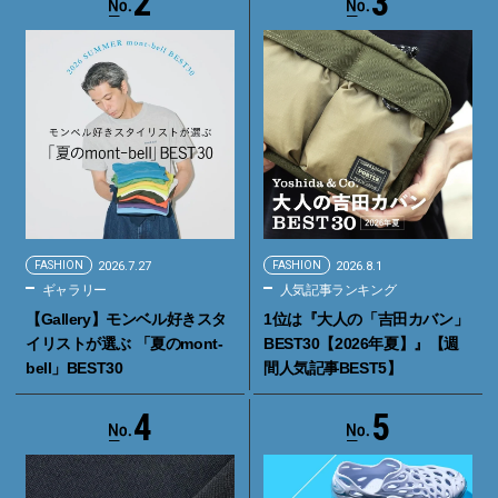
2
3
FASHION
2026.7.27
FASHION
2026.8.1
ギャラリー
人気記事ランキング
【Gallery】モンベル好きスタ
1位は『大人の「吉田カバン」
イリストが選ぶ 「夏のmont-
BEST30【2026年夏】』【週
bell」BEST30
間人気記事BEST5】
4
5