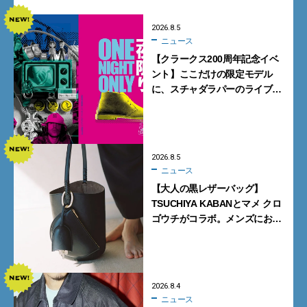
2026.8.5
ニュース
【クラークス200周年記念イベ
ント】ここだけの限定モデル
に、スチャダラパーのライブ
も。一夜限りの「CLARKS200
TOKYO」が原宿で開催
2026.8.5
ニュース
【大人の黒レザーバッグ】
TSUCHIYA KABANとマメ クロ
ゴウチがコラボ。メンズにおす
すめはアイコンバッグ
「Mayu」のラージサイズ
2026.8.4
ニュース