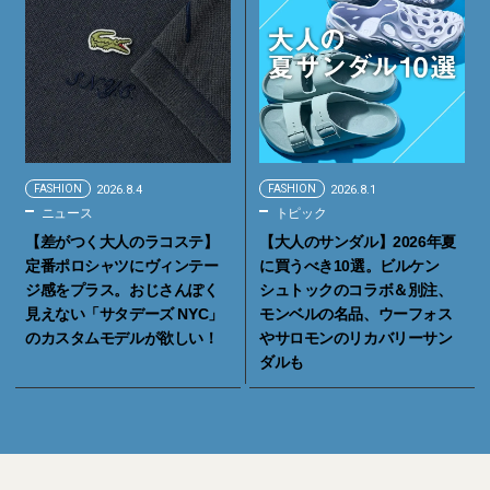
FASHION
2026.8.4
FASHION
2026.8.1
ニュース
トピック
【差がつく大人のラコステ】
【大人のサンダル】2026年夏
定番ポロシャツにヴィンテー
に買うべき10選。ビルケン
ジ感をプラス。おじさんぽく
シュトックのコラボ＆別注、
見えない「サタデーズ NYC」
モンベルの名品、ウーフォス
のカスタムモデルが欲しい！
やサロモンのリカバリーサン
ダルも