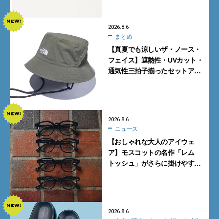
2026.8.6
まとめ
【真夏でも涼しいザ・ノース・
フェイス】遮熱性・UVカット・
通気性三拍子揃ったセットアッ
プに大注目。酷暑対策に大人が
買うべき3選
2026.8.6
ニュース
【おしゃれな大人のアイウェ
ア】モスコットの名作「レム
トッシュ」がさらに掛けやす
く。より多くの人にフィットす
る新モデルが秀逸すぎる
2026.8.6