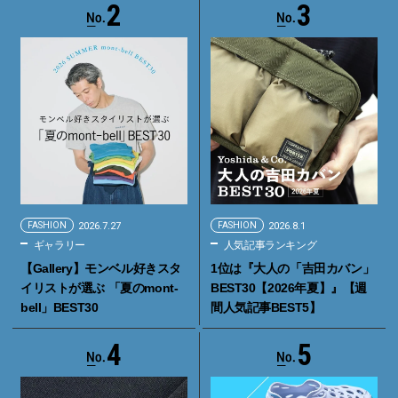
2
3
FASHION
2026.7.27
FASHION
2026.8.1
ギャラリー
人気記事ランキング
【Gallery】モンベル好きスタ
1位は『大人の「吉田カバン」
イリストが選ぶ 「夏のmont-
BEST30【2026年夏】』【週
bell」BEST30
間人気記事BEST5】
4
5