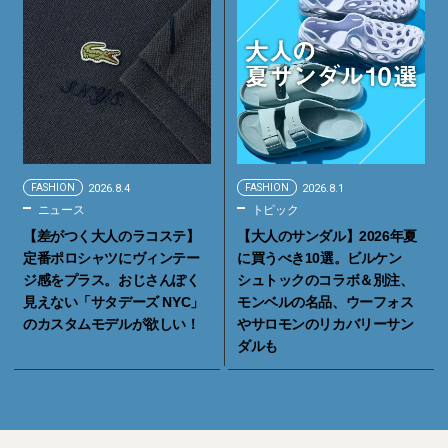
FASHION
2026.8.4
FASHION
2026.8.1
ニュース
トピック
【差がつく大人のラコステ】
【大人のサンダル】2026年夏
定番ポロシャツにヴィンテー
に買うべき10選。ビルケン
ジ感をプラス。おじさんぽく
シュトックのコラボ＆別注、
見えない「サタデーズ NYC」
モンベルの名品、ウーフォス
のカスタムモデルが欲しい！
やサロモンのリカバリーサン
ダルも