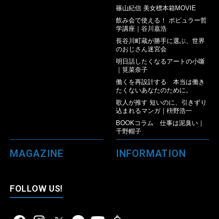
篠山紀信 美女標本箱MOVIE
飲み会で使える！ ポピュラー哲
学講座｜谷川嘉浩
長谷川町蔵が勝手に選ぶ、世界
のおじさん迷宮会
明日話したくなるアートの小噺
｜筧菜奈子
働くを再設計する 本当は働き
たくないあなたのために。
歌人が推す 短いのに、引きずり
込まれるマンガ｜枡野浩一
BOOKコラム 仕事は泥臭い｜
千野帽子
MAGAZINE
INFORMATION
FOLLOW US!