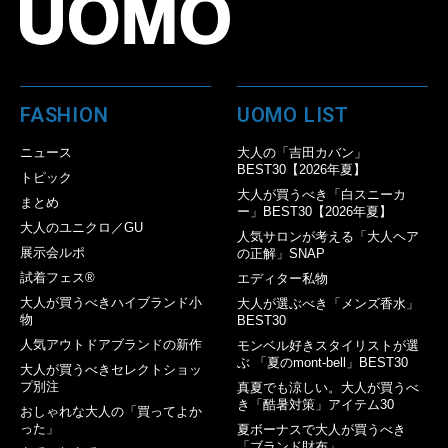
FASHION
UOMO LIST
ニュース
大人の「吉田カバン」
BEST30【2026年夏】
トピック
大人が買うべき「白スニーカ
まとめ
ー」BEST30【2026年夏】
大人のユニクロ／GU
人気サロンが考える「大人ヘア
展示会ルポ
の正解」SNAP
試着フェス®︎
エディター私物
大人が買うべきハイブランド小
大人が選ぶべき「メンズ香水」
物
BEST30
人気アウトドアブランドの新作
モンベル好きスタイリストが選
ぶ 「夏のmont-bell」BEST30
大人が買うべきセレクトショッ
プ別注
真夏でも涼しい。大人が買うべ
き「酷暑対策」アイテム30
おしゃれな大人の「買ってよか
った」
夏ボーナスで大人が買うべき
「ブランド財布」