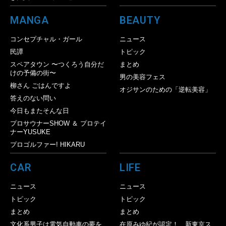
MANGA
BEAUTY
コンセプチャル・ガール
ニュース
民譚
トピック
スペアタウン 〜つくろう自分だ
まとめ
けの予備の街〜
男の美容フェス
柳さん ごはんですよ
オジサンのための「逆転美容」
答えのない問い
今日もまたそんな日
プロサウナーSHOW ＆ プロテイ
ナーYUSUKE
プロゴルファー! HIKARU
CAR
LIFE
ニュース
ニュース
トピック
トピック
まとめ
まとめ
文化系男子は電気自動車の夢を
在原みゆ紀が認定！ 新東京ス