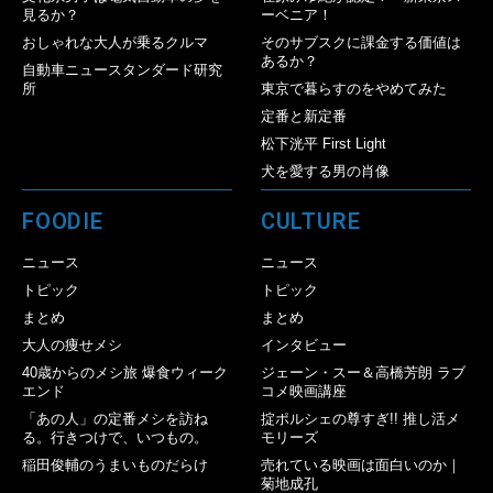
見るか？
ーベニア！
おしゃれな大人が乗るクルマ
そのサブスクに課金する価値は
あるか？
自動車ニュースタンダード研究
所
東京で暮らすのをやめてみた
定番と新定番
松下洸平 First Light
犬を愛する男の肖像
FOODIE
CULTURE
ニュース
ニュース
トピック
トピック
まとめ
まとめ
大人の痩せメシ
インタビュー
40歳からのメシ旅 爆食ウィーク
ジェーン・スー＆高橋芳朗 ラブ
エンド
コメ映画講座
「あの人」の定番メシを訪ね
掟ポルシェの尊すぎ!! 推し活メ
る。行きつけで、いつもの。
モリーズ
稲田俊輔のうまいものだらけ
売れている映画は面白いのか｜
菊地成孔