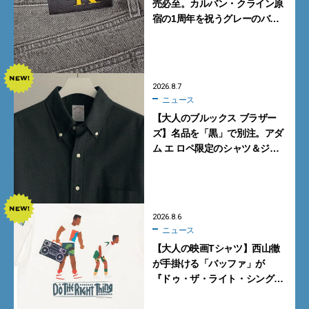
売必至。カルバン・クライン原
宿の1周年を祝うグレーのバ
ギーデニムが数量限定発売
2026.8.7
ニュース
【大人のブルックス ブラザー
ズ】名品を「黒」で別注。アダ
ム エ ロペ限定のシャツ＆ジャ
ケットが買い！
2026.8.6
ニュース
【大人の映画Tシャツ】西山徹
が手掛ける「バッファ」が
『ドゥ・ザ・ライト・シング』
とコラボ！【8月8日発売】