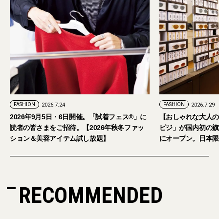
FASHION
2026.7.29
。「試着フェス®︎」に
【おしゃれな大人のアイウェア】パリ発「イジ
026年秋冬ファッ
ピジ」が国内初の旗艦店をキャットストリート
放題】
にオープン。日本限定サングラスも登場
RECOMMENDED