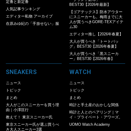
定番と新定番
BEST30【2026年最新】
人気記事ランキング
【ゴアテックス】防水アウター
エディター私物 アーカイブ
にスニーカーも。梅雨までに大
人が買うべきGORE-TEXアイテ
在原みゆ紀の「手放せない」服
ム30
エディター推し【2026年春夏】
大人が買うべき「トートバッ
グ」BEST30【2026年春夏】
大人が買うべき「黒スニーカ
ー」BEST30【2026年春】
SNEAKERS
WATCH
ニュース
ニュース
トピック
トピック
まとめ
まとめ
大人がこのスニーカーを買う理
時計と手土産のおかしな関係
由｜小澤匡行
時計と人とのペアリング｜マ
教えて！ 東京スニーカー氏
イ・プライベート・アワーズ。
東京スニーカー氏が選ぶ買うべ
UOMO Watch Academy
き大人スニーカー3選