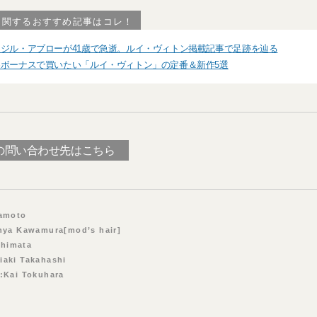
に関するおすすめ記事はコレ！
ジル・アブローが41歳で急逝。ルイ・ヴィトン掲載記事で足跡を辿る
ボーナスで買いたい「ルイ・ヴィトン」の定番＆新作5選
の問い合わせ先はこちら
Okamoto
nya Kawamura[mod’s hair]
Nishimata
iaki Takahashi
:Kai Tokuhara