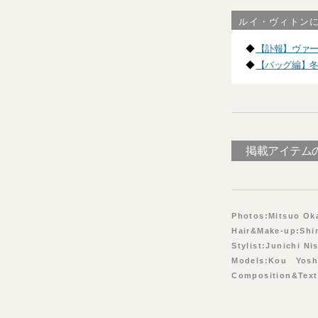
ルイ・ヴィトン
◆
【訃報】ヴァー
◆
【バッグ編】冬
掲載アイテム
Photos:Mitsuo 
Hair&Make-up:Shi
Stylist:Junichi 
Models:Kou Yosh
Composition&Text