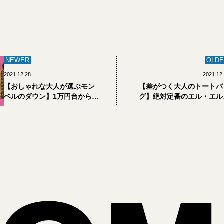
NEWER
OLDE
2021.12.28
2021.12
【おしゃれな大人が選ぶモン
【差がつく大人のトートバ
ベルのダウン】1万円台から4
グ】絶対定番のエル・エル
万円台まで。おすすめダウン
ビーンに、可愛げをプラス
と着こなし方
てみたら