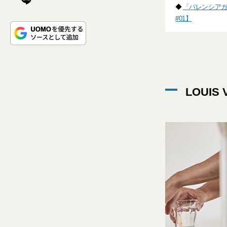
◆
「バレンシア
#01】
LOUI