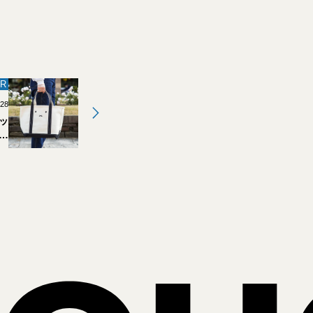
R
.28
ッ
・
し
…