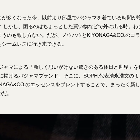
とが多くなった今、以前より部屋でパジャマを着ている時間が
？ しかし、困るのはちょっとした買い物などで外に出る時。わ
うのも致し方ない。だが、ノウハウとKIYONAGA&CO.のコ
をシームレスに行き来できる。
パジャマによる「新しく思いがけない驚きのある休日と世界」を
に掲げるパジャマブランド。そこに、SOPH.代表清永浩文の
ONAGA&CO.のエッセンスをブレンドすることで、まったく新
のだ。