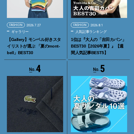
FASHION
2026.7.27
FASHION
2026.8.1
ギャラリー
人気記事ランキング
【Gallery】モンベル好きスタ
1位は『大人の「吉田カバン」
イリストが選ぶ 「夏のmont-
BEST30【2026年夏】』【週
bell」BEST30
間人気記事BEST5】
4
5