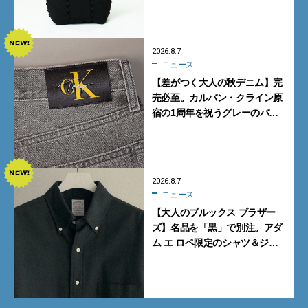
2026.8.7
ニュース
【差がつく大人の秋デニム】完
売必至。カルバン・クライン原
宿の1周年を祝うグレーのバ
ギーデニムが数量限定発売
2026.8.7
ニュース
【大人のブルックス ブラザー
ズ】名品を「黒」で別注。アダ
ム エ ロペ限定のシャツ＆ジャ
ケットが買い！