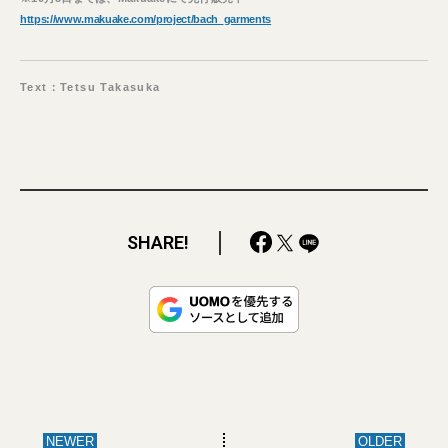
https://www.makuake.com/project/bach_garments
Text：Tetsu Takasuka
SHARE!
NEWER
OLDER