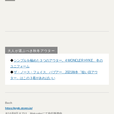
大人が選ぶべき秋冬アウター
◆
シンプルを極めた３つのアウター。4 MONCLER HYKE、冬の
ユニフォーム
◆
ザ・ノース・フェイス、バブアー…2021秋冬「狙い目アウ
ター」はこの３着があればいい
Bach
https://grgb.stores.jp/
※10月8日までは、Makuakeにて先行販売中