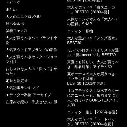
BEST30【2026年夏】
トピック
大人が買うべき「白スニーカ
まとめ
ー」BEST30【2026年夏】
大人のユニクロ／GU
人気サロンが考える「大人ヘア
展示会ルポ
の正解」SNAP
試着フェス®︎
エディター私物
大人が買うべきハイブランド小
大人が選ぶべき「メンズ香水」
物
BEST30
人気アウトドアブランドの新作
モンベル好きスタイリストが選
ぶ 「夏のmont-bell」BEST30
大人が買うべきセレクトショッ
プ別注
真夏でも涼しい。大人が買うべ
き「酷暑対策」アイテム30
おしゃれな大人の「買ってよか
った」
夏ボーナスで大人が買うべき
「ブランド財布」
定番と新定番
BEST30【2026年最新】
人気記事ランキング
【ゴアテックス】防水アウター
エディター私物 アーカイブ
にスニーカーも。梅雨までに大
人が買うべきGORE-TEXアイテ
在原みゆ紀の「手放せない」服
ム30
エディター推し【2026年春夏】
大人が買うべき「トートバッ
グ」BEST30【2026年春夏】