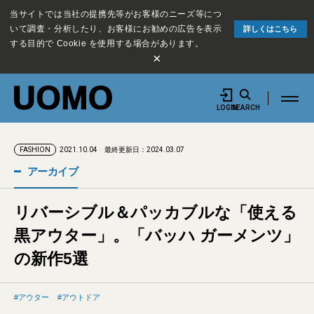
当サイトでは当社の提携先等がお客様のニーズ等につ
いて調査・分析したり、お客様にお勧めの広告を表示
詳しくはこちら
する目的で Cookie を使用する場合があります。
×
LOGIN
SEARCH
2021.10.04
最終更新日：2024.03.07
FASHION
アーカイブ
リバーシブル＆パッカブルな「使える
黒アウター」。「バッハ ガーメンツ」
の新作5選
アウター
アウトドア