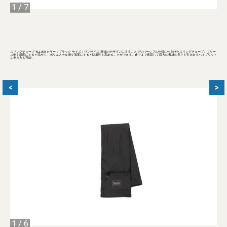
1
/
7
スリングチューブ ¥11,000 カラー：ブラック サイズ：ワンサイズ 筒状のデザインにすることでリバーシブル仕様に仕上げたスリングチューブ。フリー
ス側を肌面にすると温かく、ポリエステル側を肌面にすると防風性を高めることができる。途中まで裏返して両方の素材の良さを引き出すハイブリッド
な巻き方も可能。
<
>
1
/
6