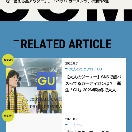
な「使える黒アウター」。「バッハ ガーメンツ」の新作5選
RELATED ARTICLE
2026.8.7
大人のユニクロ／GU
【大人のジーユー】SNSで超バ
ズってるカーディガンは？ 新
生「GU」2026年秋冬で大人メ
ンズが買うべき12選！【試着ル
ポ前編】
2026.8.7
ニュース