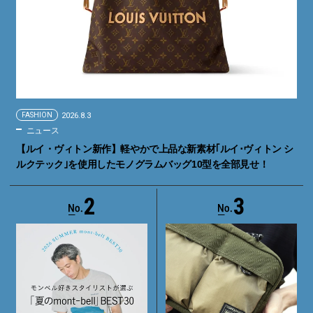
FASHION
2026.8.3
ニュース
【ルイ・ヴィトン新作】軽やかで上品な新素材｢ルイ･ヴィトン シ
ルクテック｣を使用したモノグラムバッグ10型を全部見せ！
2
3