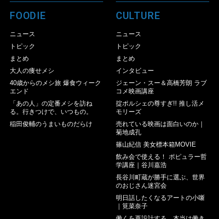
FOODIE
CULTURE
ニュース
ニュース
トピック
トピック
まとめ
まとめ
大人の痩せメシ
インタビュー
40歳からのメシ旅 爆食ウィーク
ジェーン・スー＆高橋芳朗 ラブ
エンド
コメ映画講座
「あの人」の定番メシを訪ね
掟ポルシェの尊すぎ!! 推し活メ
る。行きつけで、いつもの。
モリーズ
稲田俊輔のうまいものだらけ
売れている映画は面白いのか｜
菊地成孔
篠山紀信 美女標本箱MOVIE
飲み会で使える！ ポピュラー哲
学講座｜谷川嘉浩
長谷川町蔵が勝手に選ぶ、世界
のおじさん迷宮会
明日話したくなるアートの小噺
｜筧菜奈子
働くを再設計する 本当は働き