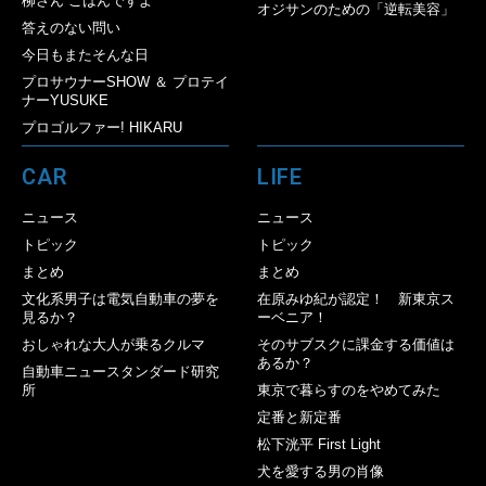
柳さん ごはんですよ
オジサンのための「逆転美容」
答えのない問い
今日もまたそんな日
プロサウナーSHOW ＆ プロテイ
ナーYUSUKE
プロゴルファー! HIKARU
CAR
LIFE
ニュース
ニュース
トピック
トピック
まとめ
まとめ
文化系男子は電気自動車の夢を
在原みゆ紀が認定！ 新東京ス
見るか？
ーベニア！
おしゃれな大人が乗るクルマ
そのサブスクに課金する価値は
あるか？
自動車ニュースタンダード研究
所
東京で暮らすのをやめてみた
定番と新定番
松下洸平 First Light
犬を愛する男の肖像