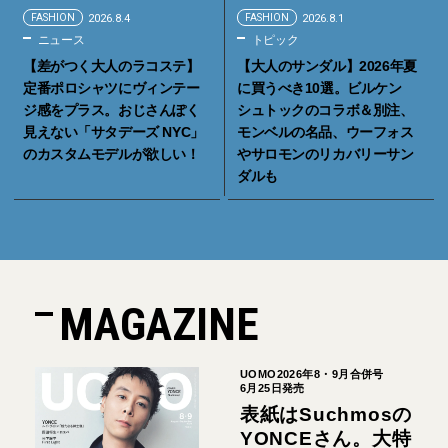
FASHION
2026.8.4
FASHION
2026.8.1
ニュース
トピック
【差がつく大人のラコステ】
【大人のサンダル】2026年夏
定番ポロシャツにヴィンテー
に買うべき10選。ビルケン
ジ感をプラス。おじさんぽく
シュトックのコラボ＆別注、
見えない「サタデーズ NYC」
モンベルの名品、ウーフォス
のカスタムモデルが欲しい！
やサロモンのリカバリーサン
ダルも
MAGAZINE
UOMO2026年8・9月合併号
6月25日発売
表紙はSuchmosの
YONCEさん。大特