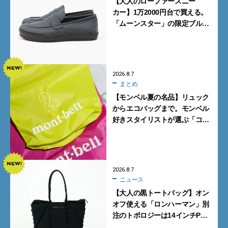
【大人のローファースニー
カー】1万2000円台で買える。
「ムーンスター」の限定ブルー
グレーを見逃すな
2026.8.7
まとめ
【モンベル夏の名品】リュック
からエコバッグまで。モンベル
好きスタイリストが選ぶ「コス
パも最高な超軽量バッグ」5選
2026.8.7
ニュース
【大人の黒トートバッグ】オン
オフ使える「ロンハーマン」別
注のトポロジーは14インチPC
も収納可