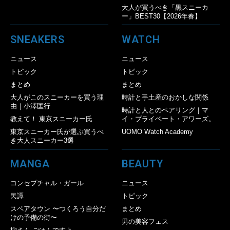
大人が買うべき「黒スニーカ
ー」BEST30【2026年春】
SNEAKERS
WATCH
ニュース
ニュース
トピック
トピック
まとめ
まとめ
大人がこのスニーカーを買う理
時計と手土産のおかしな関係
由｜小澤匡行
時計と人とのペアリング｜マ
教えて！ 東京スニーカー氏
イ・プライベート・アワーズ。
東京スニーカー氏が選ぶ買うべ
UOMO Watch Academy
き大人スニーカー3選
MANGA
BEAUTY
コンセプチャル・ガール
ニュース
民譚
トピック
スペアタウン 〜つくろう自分だ
まとめ
けの予備の街〜
男の美容フェス