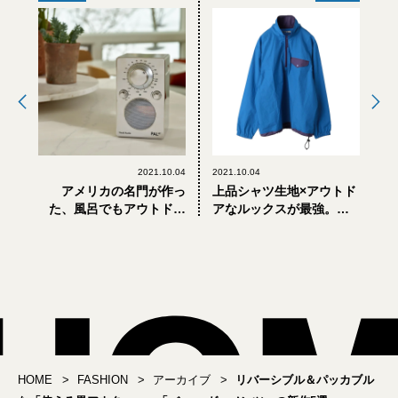
2021.10.04
2021.10.04
アメリカの名門が作っ
上品シャツ生地×アウトド
た、風呂でもアウトドア
アなルックスが最強。ア
でも楽しめる大人の
ウターでもインナーでも
Bluetoothスピーカー
本当に使える別注プルオ
ーバー
HOME
FASHION
アーカイブ
リバーシブル＆パッカブル