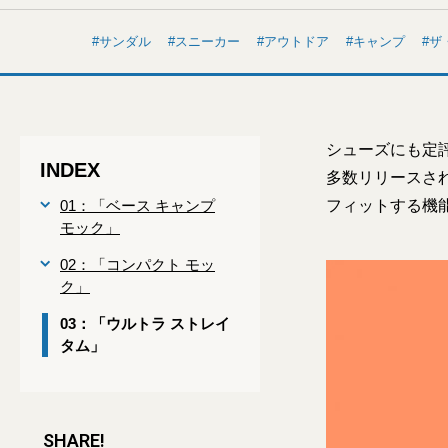
サンダル
スニーカー
アウトドア
キャンプ
ザ
シューズにも定
INDEX
多数リリースさ
01：「ベース キャンプ
フィットする機
モック」
02：「コンパクト モッ
ク」
03：「ウルトラ ストレイ
タム」
SHARE!