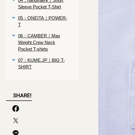
04：handvaerk｜Short
Sleeve Pocket T-Shirt
05：ONEITA｜POWER-
T
06：CAMBER｜Max
Weight Crew Neck
Pocket T-shirts
07：KUME.JP｜BIG T-
SHIRT
SHARE!