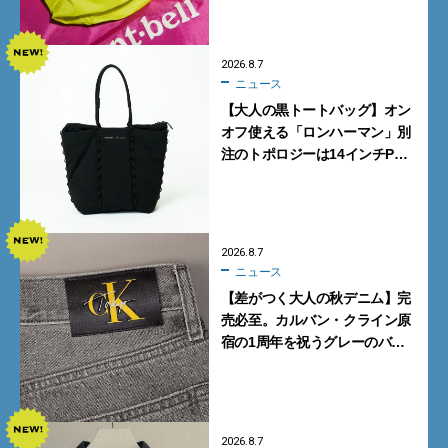
2026.8.7
ニュース
【大人の黒トートバッグ】オン
オフ使える「ロンハーマン」別
注のトポロジーは14インチPC
も収納可
2026.8.7
ニュース
【差がつく大人の秋デニム】完
売必至。カルバン・クライン原
宿の1周年を祝うグレーのバ
ギーデニムが数量限定発売
2026.8.7