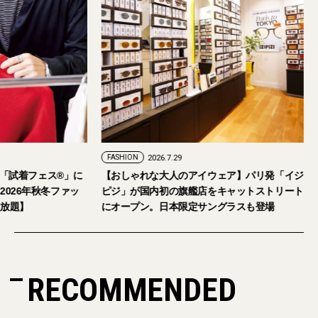
ION
2026.7.24
FASHION
2026.7.29
6年9月5日・6日開催。「試着フェス®︎」に
【おしゃれな大人のアイウェ
皆さまをご招待。【2026年秋冬ファッ
ピジ」が国内初の旗艦店をキ
ン＆美容アイテム試し放題】
にオープン。日本限定サング
RECOMMENDED