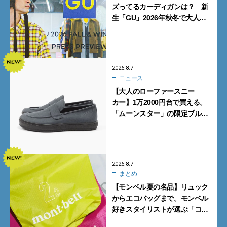
ズってるカーディガンは？ 新
生「GU」2026年秋冬で大人メ
ンズが買うべき12選！【試着ル
ポ前編】
2026.8.7
ニュース
【大人のローファースニー
カー】1万2000円台で買える。
「ムーンスター」の限定ブルー
グレーを見逃すな
2026.8.7
まとめ
【モンベル夏の名品】リュック
からエコバッグまで。モンベル
好きスタイリストが選ぶ「コス
パも最高な超軽量バッグ」5選