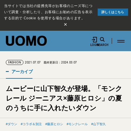
当サイトでは当社の提携先等がお客様のニーズ等につ
いて調査・分析したり、お客様にお勧めの広告を表示
詳しくはこちら
する目的で Cookie を使用する場合があります。
×
LOGIN
SEARCH
2021.07.07
最終更新日：2024.03.07
FASHION
アーカイブ
ムービーに山下智久が登場。「モンク
レール ジーニアス×藤原ヒロシ」の夏
のうちに手に入れたいダウン
ダウン
コラボ＆別注
藤原ヒロシ
モンクレール
山下智久