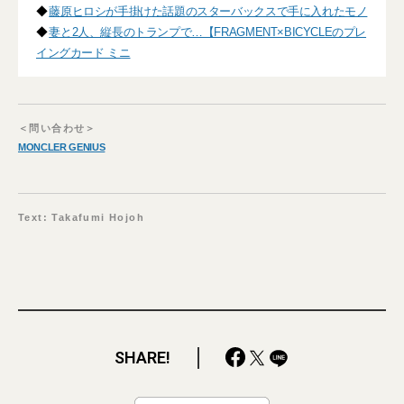
◆
藤原ヒロシが手掛けた話題のスターバックスで手に入れたモノ
◆
妻と2人、縦長のトランプで…【FRAGMENT×BICYCLEのプレ
イングカード ミニ
＜問い合わせ＞
MONCLER GENIUS
Text: Takafumi Hojoh
SHARE!