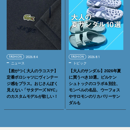
FASHION
2026.8.4
FASHION
2026.8.1
ニュース
トピック
【差がつく大人のラコステ】
【大人のサンダル】2026年夏
定番ポロシャツにヴィンテー
に買うべき10選。ビルケン
ジ感をプラス。おじさんぽく
シュトックのコラボ＆別注、
見えない「サタデーズ NYC」
モンベルの名品、ウーフォス
のカスタムモデルが欲しい！
やサロモンのリカバリーサン
ダルも