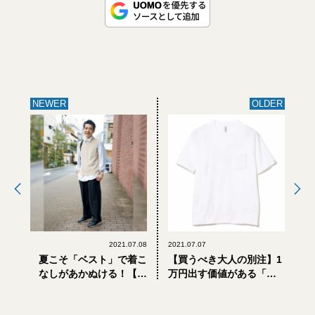
NEWER
OLDER
2021.07.08
2021.07.07
夏こそ「ベスト」で着こ
【買うべき大人の別注】1
なしがあかぬける！【お
万円出す価値がある「お
しゃれな大人の着てる
しゃれな大人のTシャツ」
服】
5選