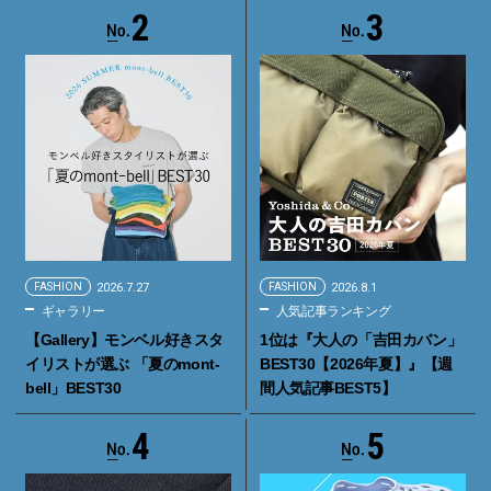
2
3
FASHION
2026.7.27
FASHION
2026.8.1
ギャラリー
人気記事ランキング
【Gallery】モンベル好きスタ
1位は『大人の「吉田カバン」
イリストが選ぶ 「夏のmont-
BEST30【2026年夏】』【週
bell」BEST30
間人気記事BEST5】
4
5