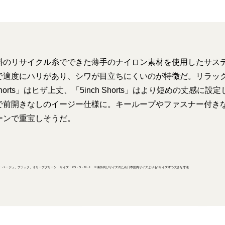
料のリサイクル糸でできた薄手のナイロン素材を使用したサス
で適度にハリがあり、シワが目立ちにくいのが特徴だ。リラッ
 Shorts」はヒザ上丈、「5inch Shorts」はより短めの丈感
で前開きなしのイージー仕様に。キーループやファスナー付き
ーンで重宝しそうだ。
orts ￥9,900 カラー：ベージュ、ブラック、オリーブグリーン サイズ：XS・S・M・L ※海外向けサイズのため日本国内サイズよりも1サイズずつ大きな寸法