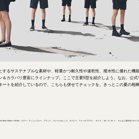
とするサステナブルな素材や、軽量かつ耐久性や速乾性、撥水性に優れた機
ン＆カラバリ豊富にラインナップ。ここで主要5型を紹介しよう。なお、公式
ネートを紹介しているので、こちらも併せてチェックを。きっとこの夏の相
￥8,800、 Active Nylon 5inch Shorts ￥8,520 カラー：アッシュブルー、ブラック、フレームオレンジ、ネイビー、ウォールブラウン サイズ： XS・S・M・L ※ともに