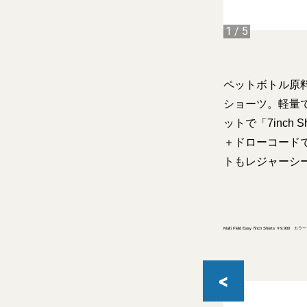
1
/
5
ペットボトル原
ショーツ。軽量
ットで「7inch
＋ドローコード
トもレジャーシ
Multi Field Easy 7inch Sh
<