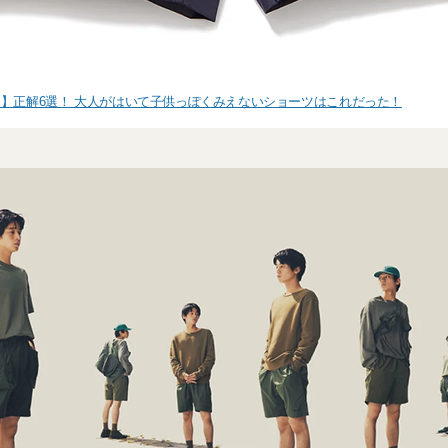
】正解6選！ 大人がはいて子供っぽくみえないショーツはこれだった！