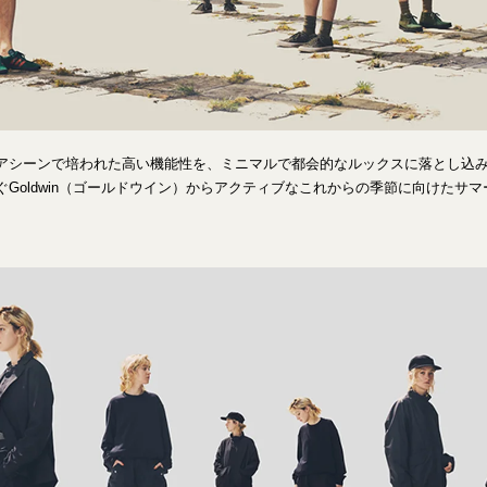
アシーンで培われた高い機能性を、ミニマルで都会的なルックスに落とし込
ぐGoldwin（ゴールドウイン）からアクティブなこれからの季節に向けたサ