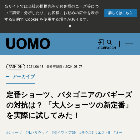
当サイトでは当社の提携先等がお客様のニーズ等につ
いて調査・分析したり、お客様にお勧めの広告を表示
詳しくはこちら
する目的で Cookie を使用する場合があります。
×
LOGIN
SEARCH
2021.06.13
最終更新日：2024.03.07
FASHION
アーカイブ
定番ショーツ、パタゴニアのバギーズ
の対抗は？ 「大人ショーツの新定番」
を実際に試してみた！
ショーツ
N.ハリウッド
ダイワ ピア39
サウス2 ウエスト8
オー