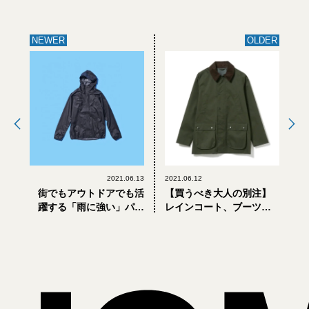
NEWER
OLDER
2021.06.13
2021.06.12
街でもアウトドアでも活
【買うべき大人の別注】
躍する「雨に強い」パッ
レインコート、ブーツ…
カブルアウター6選
おしゃれ「梅雨コーデ」
に必須の定番アイテム4選