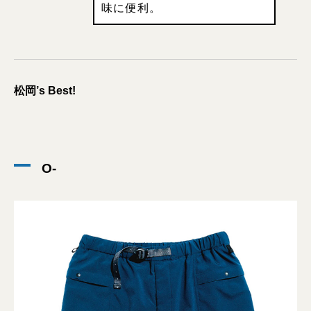
味に便利。
松岡’s Best!
O-