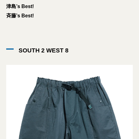
津島’s Best!
斉藤’s Best!
SOUTH 2 WEST 8