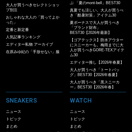
ぶ 「夏のmont-bell」BEST30
大人が買うべきセレクトショッ
プ別注
真夏でも涼しい。大人が買うべ
き「酷暑対策」アイテム30
おしゃれな大人の「買ってよか
った」
夏ボーナスで大人が買うべき
「ブランド財布」
定番と新定番
BEST30【2026年最新】
人気記事ランキング
【ゴアテックス】防水アウター
エディター私物 アーカイブ
にスニーカーも。梅雨までに大
人が買うべきGORE-TEXアイテ
在原みゆ紀の「手放せない」服
ム30
エディター推し【2026年春夏】
大人が買うべき「トートバッ
グ」BEST30【2026年春夏】
大人が買うべき「黒スニーカ
ー」BEST30【2026年春】
SNEAKERS
WATCH
ニュース
ニュース
トピック
トピック
まとめ
まとめ