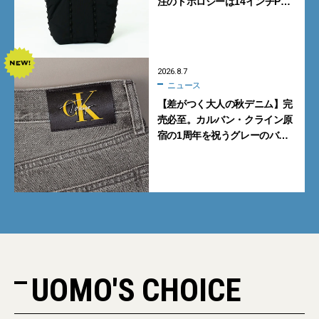
注のトポロジーは14インチPC
も収納可
2026.8.7
ニュース
【差がつく大人の秋デニム】完
売必至。カルバン・クライン原
宿の1周年を祝うグレーのバ
ギーデニムが数量限定発売
UOMO'S CHOICE