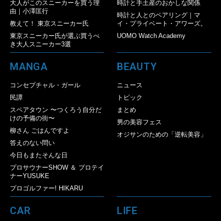
大人がこのスニーカーを買う理
時計と手土産のおかしな関係
由｜小澤匡行
時計と人とのペアリング｜マ
教えて！ 東京スニーカー氏
イ・プライベート・アワーズ。
東京スニーカー氏が選ぶ買うべ
UOMO Watch Academy
き大人スニーカー3選
MANGA
BEAUTY
コンセプチャル・ガール
ニュース
民譚
トピック
スペアタウン 〜つくろう自分だ
まとめ
けの予備の街〜
男の美容フェス
柳さん ごはんですよ
オジサンのための「逆転美容」
答えのない問い
今日もまたそんな日
プロサウナーSHOW ＆ プロテイ
ナーYUSUKE
プロゴルファー! HIKARU
CAR
LIFE