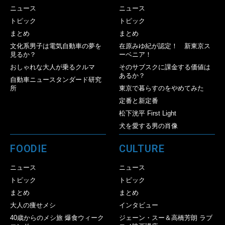
ニュース
ニュース
トピック
トピック
まとめ
まとめ
文化系男子は電気自動車の夢を
在原みゆ紀が認定！ 新東京ス
見るか？
ーベニア！
おしゃれな大人が乗るクルマ
そのサブスクに課金する価値は
あるか？
自動車ニュースタンダード研究
所
東京で暮らすのをやめてみた
定番と新定番
松下洸平 First Light
犬を愛する男の肖像
FOODIE
CULTURE
ニュース
ニュース
トピック
トピック
まとめ
まとめ
大人の痩せメシ
インタビュー
40歳からのメシ旅 爆食ウィーク
ジェーン・スー＆高橋芳朗 ラブ