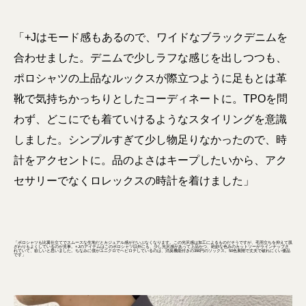
「+Jはモード感もあるので、ワイドなブラックデニムを
合わせました。デニムで少しラフな感じを出しつつも、
ポロシャツの上品なルックスが際立つように足もとは革
靴で気持ちかっちりとしたコーディネートに。TPOを問
わず、どこにでも着ていけるようなスタイリングを意識
しました。シンプルすぎて少し物足りなかったので、時
計をアクセントに。品のよさはキープしたいから、アク
セサリーでなくロレックスの時計を着けました」
「ポロシャツも比翼仕立てでスムースな生地だとカジュアル感がだいぶなくなります。この光沢感は加工によるものだそうですが、毛羽立ちを抑えて肌
ざわりもよくしているのが見事。+Jのアイテムはこのポロシャツ以外にも、少し光沢感があって上品かつ、絶妙な色みのカットソーがラインナップさ
れていて、欲しいと思いました。ちなみに僕がユニクロでヘビロテしているのは、消臭機能付きの390円のソックス。50色展開で丈夫で破れにくい優品
です」