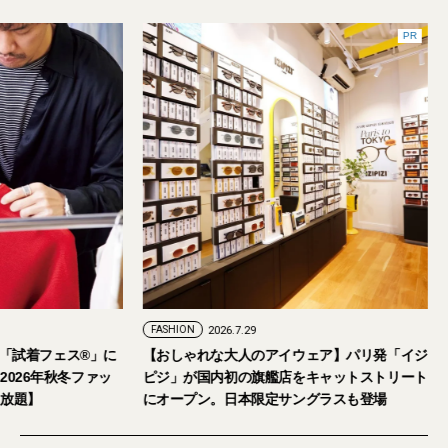
PR
FASHION
2026.7.29
。「試着フェス®︎」に
【おしゃれな大人のアイウェア】パリ発「イジ
026年秋冬ファッ
ピジ」が国内初の旗艦店をキャットストリート
放題】
にオープン。日本限定サングラスも登場