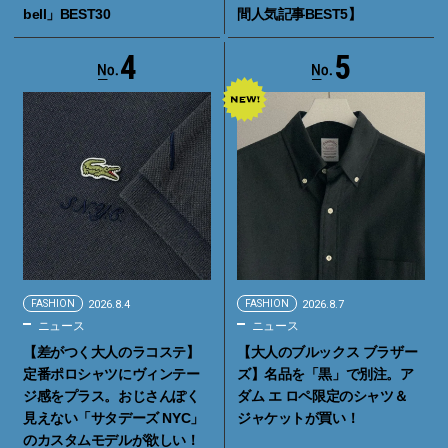
bell」BEST30
間人気記事BEST5】
4
5
FASHION
2026.8.4
FASHION
2026.8.7
ニュース
ニュース
【差がつく大人のラコステ】
【大人のブルックス ブラザー
定番ポロシャツにヴィンテー
ズ】名品を「黒」で別注。ア
ジ感をプラス。おじさんぽく
ダム エ ロペ限定のシャツ＆
見えない「サタデーズ NYC」
ジャケットが買い！
のカスタムモデルが欲しい！