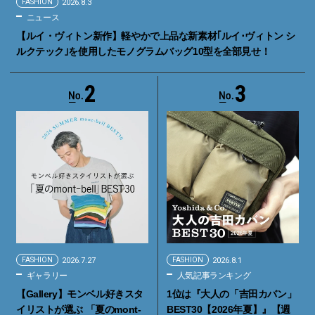
FASHION
2026.8.3
ニュース
【ルイ・ヴィトン新作】軽やかで上品な新素材｢ルイ･ヴィトン シ
ルクテック｣を使用したモノグラムバッグ10型を全部見せ！
2
3
FASHION
2026.7.27
FASHION
2026.8.1
ギャラリー
人気記事ランキング
【Gallery】モンベル好きスタ
1位は『大人の「吉田カバン」
イリストが選ぶ 「夏のmont-
BEST30【2026年夏】』【週