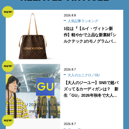
2026.8.8
人気記事ランキング
1位は『【ルイ・ヴィトン新
作】軽やかで上品な新素材｢シ
ルクテック｣のモノグラムバッ
グ10型を全部見せ』【週間人気
記事BEST5】
2026.8.7
大人のユニクロ／GU
【大人のジーユー】SNSで超バ
ズってるカーディガンは？ 新
生「GU」2026年秋冬で大人メ
ンズが買うべき12選！【試着ル
ポ前編】
2026.8.7