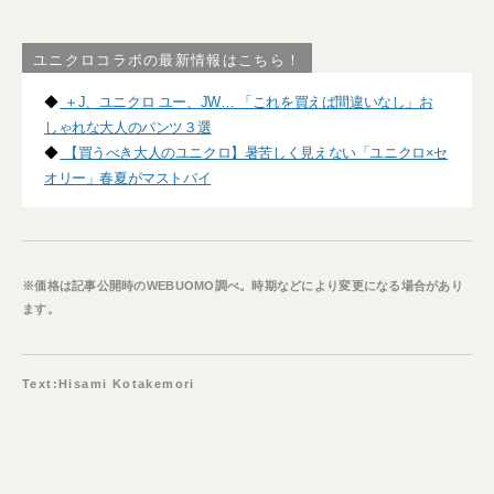
ユニクロコラボの最新情報はこちら！
◆
＋J、ユニクロ ユー、JW… 「これを買えば間違いなし」お
しゃれな大人のパンツ３選
◆
【買うべき大人のユニクロ】暑苦しく見えない「ユニクロ×セ
オリー」春夏がマストバイ
※価格は記事公開時のWEBUOMO調べ。時期などにより変更になる場合があり
ます。
Text:Hisami Kotakemori