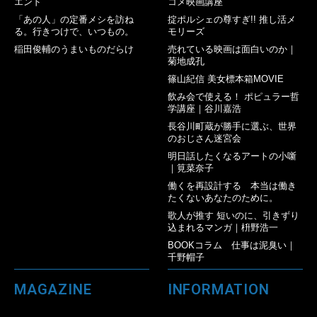
エンド
コメ映画講座
「あの人」の定番メシを訪ね
掟ポルシェの尊すぎ!! 推し活メ
る。行きつけで、いつもの。
モリーズ
稲田俊輔のうまいものだらけ
売れている映画は面白いのか｜
菊地成孔
篠山紀信 美女標本箱MOVIE
飲み会で使える！ ポピュラー哲
学講座｜谷川嘉浩
長谷川町蔵が勝手に選ぶ、世界
のおじさん迷宮会
明日話したくなるアートの小噺
｜筧菜奈子
働くを再設計する 本当は働き
たくないあなたのために。
歌人が推す 短いのに、引きずり
込まれるマンガ｜枡野浩一
BOOKコラム 仕事は泥臭い｜
千野帽子
MAGAZINE
INFORMATION