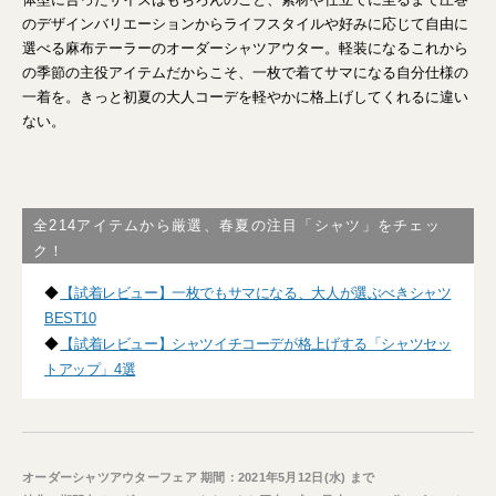
のデザインバリエーションからライフスタイルや好みに応じて自由に
選べる麻布テーラーのオーダーシャツアウター。軽装になるこれから
の季節の主役アイテムだからこそ、一枚で着てサマになる自分仕様の
一着を。きっと初夏の大人コーデを軽やかに格上げしてくれるに違い
ない。
全214アイテムから厳選、春夏の注目「シャツ」をチェッ
ク！
◆
【試着レビュー】一枚でもサマになる、大人が選ぶべきシャツ
BEST10
◆
【試着レビュー】シャツイチコーデが格上げする「シャツセッ
トアップ」4選
オーダーシャツアウターフェア 期間：2021年5月12日(水) まで