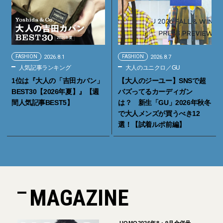
FASHION
2026.8.1
FASHION
2026.8.7
人気記事ランキング
大人のユニクロ／GU
1位は『大人の「吉田カバン」
【大人のジーユー】SNSで超
BEST30【2026年夏】』【週
バズってるカーディガン
間人気記事BEST5】
は？ 新生「GU」2026年秋冬
で大人メンズが買うべき12
選！【試着ルポ前編】
MAGAZINE
UOMO2026年8・9月合併号