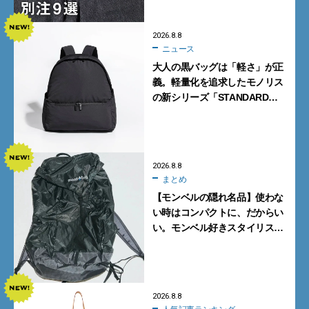
ク！
2026.8.8
ニュース
大人の黒バッグは「軽さ」が正
義。軽量化を追求したモノリス
の新シリーズ「STANDARD
Neutral」が快適すぎる！
2026.8.8
まとめ
【モンベルの隠れ名品】使わな
い時はコンパクトに、だからい
い。モンベル好きスタイリスト
がすすめる「たためるバッグ」
4選
2026.8.8