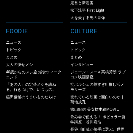
定番と新定番
松下洸平 First Light
犬を愛する男の肖像
FOODIE
CULTURE
ニュース
ニュース
トピック
トピック
まとめ
まとめ
大人の痩せメシ
インタビュー
40歳からのメシ旅 爆食ウィーク
ジェーン・スー＆高橋芳朗 ラブ
エンド
コメ映画講座
「あの人」の定番メシを訪ね
掟ポルシェの尊すぎ!! 推し活メ
る。行きつけで、いつもの。
モリーズ
稲田俊輔のうまいものだらけ
売れている映画は面白いのか｜
菊地成孔
篠山紀信 美女標本箱MOVIE
飲み会で使える！ ポピュラー哲
学講座｜谷川嘉浩
長谷川町蔵が勝手に選ぶ、世界