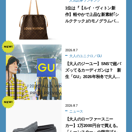
人気記事ランキング
1位は『【ルイ・ヴィトン新
作】軽やかで上品な新素材｢シ
ルクテック｣のモノグラムバッ
グ10型を全部見せ』【週間人気
記事BEST5】
2026.8.7
大人のユニクロ／GU
【大人のジーユー】SNSで超バ
ズってるカーディガンは？ 新
生「GU」2026年秋冬で大人メ
ンズが買うべき12選！【試着ル
ポ前編】
2026.8.7
ニュース
【大人のローファースニー
カー】1万2000円台で買える。