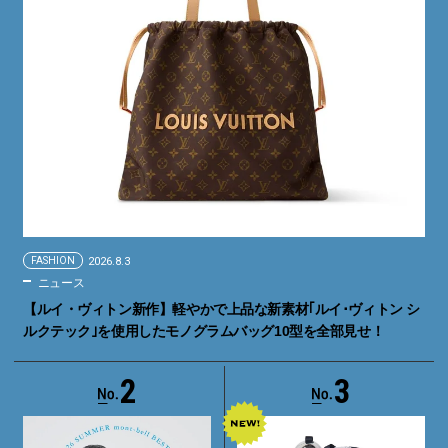
FASHION
2026.8.3
ニュース
【ルイ・ヴィトン新作】軽やかで上品な新素材｢ルイ･ヴィトン シ
ルクテック｣を使用したモノグラムバッグ10型を全部見せ！
2
3