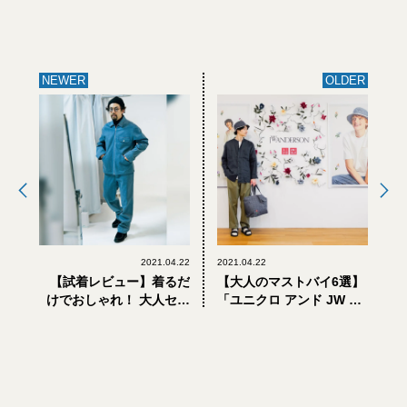
NEWER
OLDER
2021.04.22
2021.04.22
【試着レビュー】着るだ
【大人のマストバイ6選】
けでおしゃれ！ 大人セッ
「ユニクロ アンド JW ア
トアップ8選
ンダーソン」の新作白T、
トートバッグ…の＋Jにも
ユーにもない魅力とは？