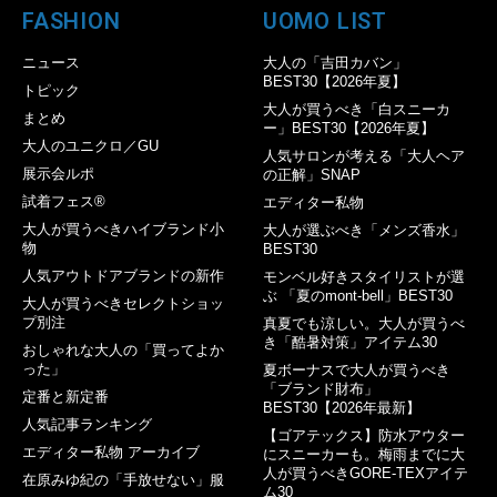
FASHION
UOMO LIST
ニュース
大人の「吉田カバン」
BEST30【2026年夏】
トピック
大人が買うべき「白スニーカ
まとめ
ー」BEST30【2026年夏】
大人のユニクロ／GU
人気サロンが考える「大人ヘア
展示会ルポ
の正解」SNAP
試着フェス®︎
エディター私物
大人が買うべきハイブランド小
大人が選ぶべき「メンズ香水」
物
BEST30
人気アウトドアブランドの新作
モンベル好きスタイリストが選
ぶ 「夏のmont-bell」BEST30
大人が買うべきセレクトショッ
プ別注
真夏でも涼しい。大人が買うべ
き「酷暑対策」アイテム30
おしゃれな大人の「買ってよか
った」
夏ボーナスで大人が買うべき
「ブランド財布」
定番と新定番
BEST30【2026年最新】
人気記事ランキング
【ゴアテックス】防水アウター
エディター私物 アーカイブ
にスニーカーも。梅雨までに大
人が買うべきGORE-TEXアイテ
在原みゆ紀の「手放せない」服
ム30