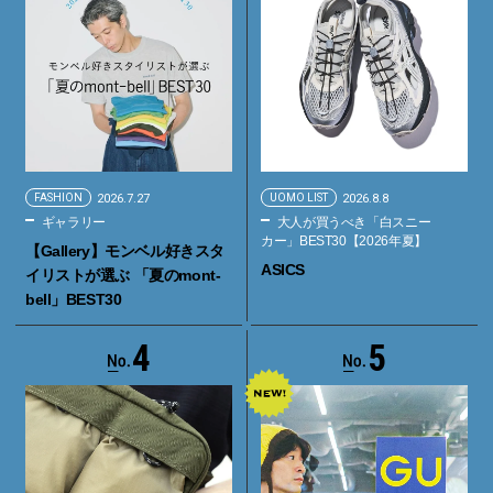
FASHION
2026.7.27
UOMO LIST
2026.8.8
ギャラリー
大人が買うべき「白スニー
カー」BEST30【2026年夏】
【Gallery】モンベル好きスタ
ASICS
イリストが選ぶ 「夏のmont-
bell」BEST30
4
5