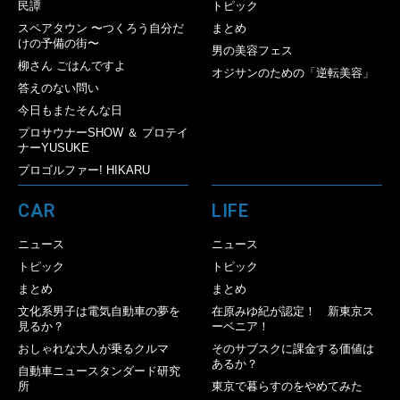
民譚
トピック
スペアタウン 〜つくろう自分だ
まとめ
けの予備の街〜
男の美容フェス
柳さん ごはんですよ
オジサンのための「逆転美容」
答えのない問い
今日もまたそんな日
プロサウナーSHOW ＆ プロテイ
ナーYUSUKE
プロゴルファー! HIKARU
CAR
LIFE
ニュース
ニュース
トピック
トピック
まとめ
まとめ
文化系男子は電気自動車の夢を
在原みゆ紀が認定！ 新東京ス
見るか？
ーベニア！
おしゃれな大人が乗るクルマ
そのサブスクに課金する価値は
あるか？
自動車ニュースタンダード研究
所
東京で暮らすのをやめてみた