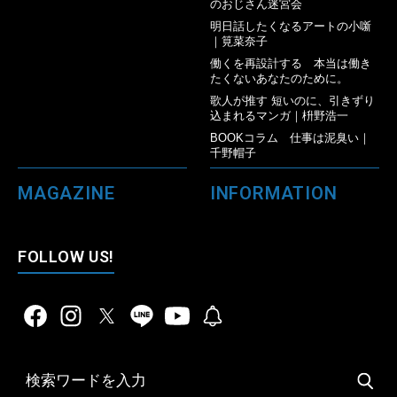
のおじさん迷宮会
明日話したくなるアートの小噺
｜筧菜奈子
働くを再設計する 本当は働き
たくないあなたのために。
歌人が推す 短いのに、引きずり
込まれるマンガ｜枡野浩一
BOOKコラム 仕事は泥臭い｜
千野帽子
MAGAZINE
INFORMATION
FOLLOW US!