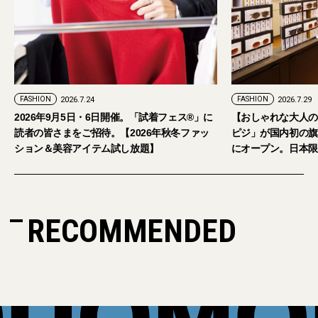
FASHION
2026.7.29
。「試着フェス®︎」に
【おしゃれな大人のアイウェア】パリ発「イジ
026年秋冬ファッ
ピジ」が国内初の旗艦店をキャットストリート
放題】
にオープン。日本限定サングラスも登場
RECOMMENDED