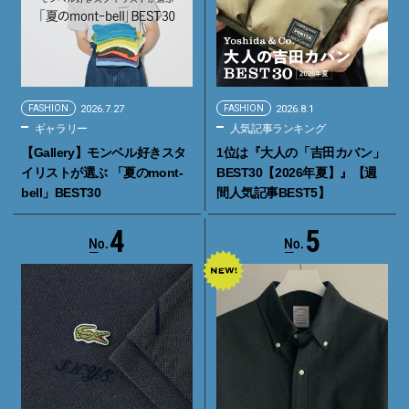
FASHION
2026.7.27
FASHION
2026.8.1
ギャラリー
人気記事ランキング
【Gallery】モンベル好きスタ
1位は『大人の「吉田カバン」
イリストが選ぶ 「夏のmont-
BEST30【2026年夏】』【週
bell」BEST30
間人気記事BEST5】
4
5