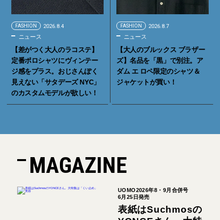
FASHION
2026.8.4
FASHION
2026.8.7
ニュース
ニュース
【差がつく大人のラコステ】
【大人のブルックス ブラザー
定番ポロシャツにヴィンテー
ズ】名品を「黒」で別注。ア
ジ感をプラス。おじさんぽく
ダム エ ロペ限定のシャツ＆
見えない「サタデーズ NYC」
ジャケットが買い！
のカスタムモデルが欲しい！
MAGAZINE
UOMO2026年8・9月合併号
6月25日発売
表紙はSuchmosの