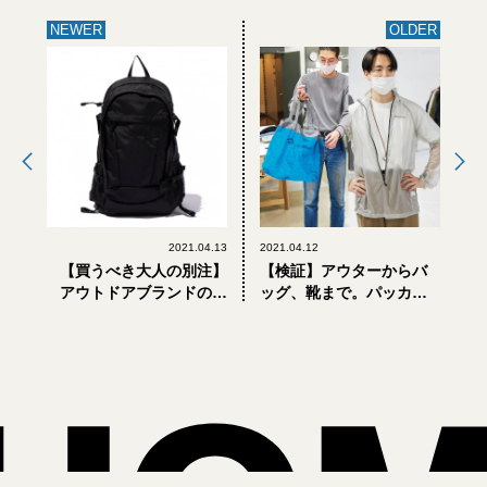
NEWER
OLDER
2021.04.13
2021.04.12
【買うべき大人の別注】
【検証】アウターからバ
アウトドアブランドの別
ッグ、靴まで。パッカブ
注バッグが機能もおしゃ
ルな◯◯って本当に便利
れ度も増し増しな件
なの？