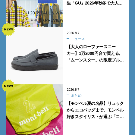
生「GU」2026年秋冬で大人メ
ンズが買うべき12選！【試着ル
ポ前編】
2026.8.7
ニュース
【大人のローファースニー
カー】1万2000円台で買える。
「ムーンスター」の限定ブルー
グレーを見逃すな
2026.8.7
まとめ
【モンベル夏の名品】リュック
からエコバッグまで。モンベル
好きスタイリストが選ぶ「コス
パも最高な超軽量バッグ」5選