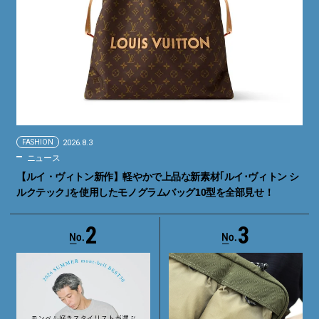
FASHION
2026.8.3
ニュース
【ルイ・ヴィトン新作】軽やかで上品な新素材｢ルイ･ヴィトン シ
ルクテック｣を使用したモノグラムバッグ10型を全部見せ！
2
3