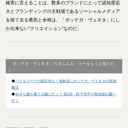
確実に言えることは、数多のブランドにとって認知度拡
大とブランディングの主戦場であるソーシャルメディア
を捨て去る勇気と余裕は、「ボッテガ・ヴェネタ」にし
か出来ない“クリエイション”なのだ。
「ボッテガ・ヴェネタ」のダニエル・リーをもっと知りた
い！
◆
パドルブーツの限定色も！表参道にボッテガ・ヴェネタの新旗
艦店
◆
好きな服を着て公園に行こう 第1回：松下洸平が南池袋公園へ
行く