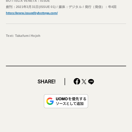
BOTTEGA VENETA：ISSUE
創刊：2021年3月31日(ISSUE 01) / 媒体：デジタル / 発行（発信）：年4回
https://www.issuedbybottega.com/
Text: Takafumi Hojoh
SHARE!