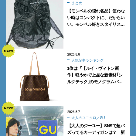
まとめ
【モンベルの隠れ名品】使わな
い時はコンパクトに、だからい
い。モンベル好きスタイリスト
がすすめる「たためるバッグ」
4選
2026.8.8
人気記事ランキング
1位は『【ルイ・ヴィトン新
作】軽やかで上品な新素材｢シ
ルクテック｣のモノグラムバッ
グ10型を全部見せ』【週間人気
記事BEST5】
2026.8.7
大人のユニクロ／GU
【大人のジーユー】SNSで超バ
ズってるカーディガンは？ 新