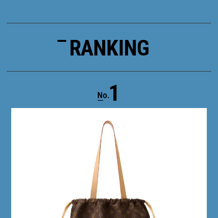
RANKING
1