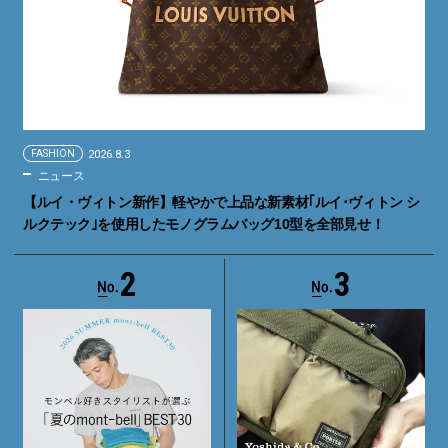
FASHION
2026.8.3
ニュース
【ルイ・ヴィトン新作】軽やかで上品な新素材｢ルイ･ヴィトン シ
ルクテック｣を使用したモノグラムバッグ10型を全部見せ！
2
3