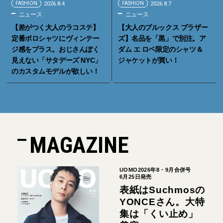
FASHION
2026.8.4
FASHION
2026.8.7
ニュース
ニュース
【差がつく大人のラコステ】
【大人のブルックス ブラザー
定番ポロシャツにヴィンテー
ズ】名品を「黒」で別注。ア
ジ感をプラス。おじさんぽく
ダム エ ロペ限定のシャツ＆
見えない「サタデーズ NYC」
ジャケットが買い！
のカスタムモデルが欲しい！
MAGAZINE
UOMO2026年8・9月合併号
6月25日発売
表紙はSuchmosの
YONCEさん。大特
集は「くい止め」