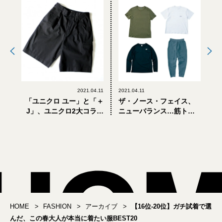
2021.04.11
2021.04.11
「ユニクロ ユー」と「＋
ザ・ノース・フェイス、
J」、ユニクロ2大コラボ
ニューバランス…筋トレ
でおしゃれな大人が「買
マニアが試着レビュー！
ってよかった」モノ
本当に使えるトレーニン
グウェア7選
HOME
FASHION
アーカイブ
【16位-20位】ガチ試着で選
んだ、この春大人が本当に着たい服BEST20