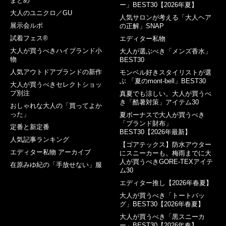
まとめ
ー」BEST30【2026年夏】
大人のユニクロ／GU
人気サロンが考える「大人ヘア
展示会ルポ
の正解」SNAP
試着フェス®︎
エディター私物
大人が買うべきハイブランド小
大人が選ぶべき「メンズ香水」
物
BEST30
人気アウトドアブランドの新作
モンベル好きスタイリストが選
ぶ 「夏のmont-bell」BEST30
大人が買うべきセレクトショッ
プ別注
真夏でも涼しい。大人が買うべ
き「酷暑対策」アイテム30
おしゃれな大人の「買ってよか
った」
夏ボーナスで大人が買うべき
「ブランド財布」
定番と新定番
BEST30【2026年最新】
人気記事ランキング
【ゴアテックス】防水アウター
エディター私物 アーカイブ
にスニーカーも。梅雨までに大
人が買うべきGORE-TEXアイテ
在原みゆ紀の「手放せない」服
ム30
エディター推し【2026年春夏】
大人が買うべき「トートバッ
グ」BEST30【2026年春夏】
大人が買うべき「黒スニーカ
ー」BEST30【2026年春】