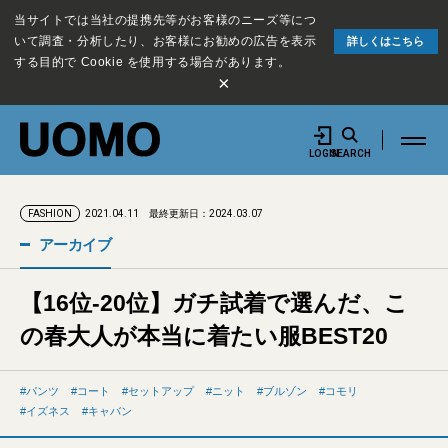
当サイトでは当社の提携先等がお客様のニーズ等につ
いて調査・分析したり、お客様にお勧めの広告を表示
詳しくはこちら
する目的で Cookie を使用する場合があります。
×
LOGIN
SEARCH
2021.04.11
最終更新日：2024.03.07
FASHION
アーカイブ
【16位-20位】ガチ試着で選んだ、こ
の春大人が本当に着たい服BEST20
パンツ
コート
セットアップ
ニット
ブルゾン
コモリ
イズネス
キャバン