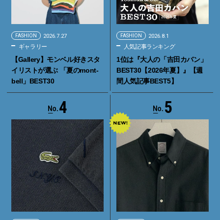
FASHION
2026.7.27
FASHION
2026.8.1
ギャラリー
人気記事ランキング
【Gallery】モンベル好きスタ
1位は『大人の「吉田カバン」
イリストが選ぶ 「夏のmont-
BEST30【2026年夏】』【週
bell」BEST30
間人気記事BEST5】
4
5