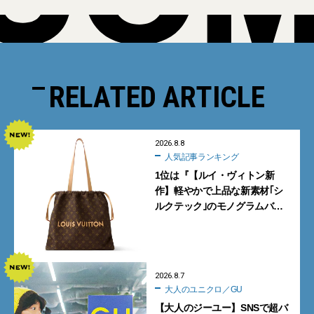
RELATED ARTICLE
2026.8.8
人気記事ランキング
1位は『【ルイ・ヴィトン新
作】軽やかで上品な新素材｢シ
ルクテック｣のモノグラムバッ
グ10型を全部見せ』【週間人気
記事BEST5】
2026.8.7
大人のユニクロ／GU
【大人のジーユー】SNSで超バ