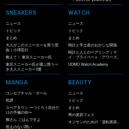
SNEAKERS
WATCH
ニュース
ニュース
トピック
トピック
まとめ
まとめ
大人がこのスニーカーを買う理
時計と手土産のおかしな関係
由｜小澤匡行
時計と人とのペアリング｜マ
教えて！ 東京スニーカー氏
イ・プライベート・アワーズ。
東京スニーカー氏が選ぶ買うべ
UOMO Watch Academy
き大人スニーカー3選
MANGA
BEAUTY
コンセプチャル・ガール
ニュース
民譚
トピック
スペアタウン 〜つくろう自分だ
まとめ
けの予備の街〜
男の美容フェス
柳さん ごはんですよ
オジサンのための「逆転美容」
答えのない問い