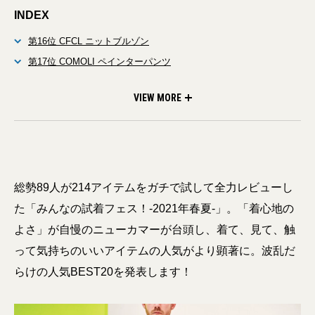
INDEX
第16位 CFCL ニットブルゾン
第17位 COMOLI ペインターパンツ
第18位 CABaN ダブルブレステッドコート
第19位 is-ness ボートネックニット
第20位 RAKINES シャツセットアップ
VIEW MORE
総勢89人が214アイテムをガチで試して全力レビューし
た「みんなの試着フェス！-2021年春夏-」。「着心地の
よさ」が自慢のニューカマーが台頭し、着て、見て、触
って気持ちのいいアイテムの人気がより顕著に。波乱だ
らけの人気BEST20を発表します！