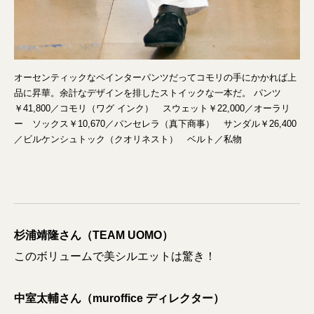
オーセンティックなペインターパンツだってコモリの手にかかれば上
品に昇華。余計なデザインを排したストイックな一本だ。 パンツ
￥41,800／コモリ（ワグ インク） スウェット￥22,000／オーラリ
ー ソックス￥10,670／パンセレラ（真下商事） サンダル￥26,400
／ビルケンシュトック（クオリネスト） ベルト／私物
杉浦靖隆さん（TEAM UOMO）
このボリュームで美シルエットは驚き！
中室太輔さん（muroffice ディレクター）