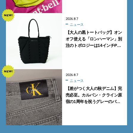
2026.8.7
ニュース
【大人の黒トートバッグ】オン
オフ使える「ロンハーマン」別
注のトポロジーは14インチPC
も収納可
2026.8.7
ニュース
【差がつく大人の秋デニム】完
売必至。カルバン・クライン原
宿の1周年を祝うグレーのバ
ギーデニムが数量限定発売