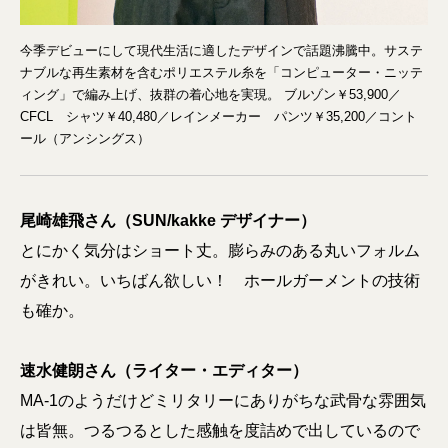
今季デビューにして現代生活に適したデザインで話題沸騰中。サステ
ナブルな再生素材を含むポリエステル糸を「コンピューター・ニッテ
ィング」で編み上げ、抜群の着心地を実現。 ブルゾン￥53,900／
CFCL シャツ￥40,480／レインメーカー パンツ￥35,200／コント
ール（アンシングス）
尾崎雄飛さん（SUN/kakke デザイナー）
とにかく気分はショート丈。膨らみのある丸いフォルム
がきれい。いちばん欲しい！ ホールガーメントの技術
も確か。
速水健朗さん（ライター・エディター）
MA-1のようだけどミリタリーにありがちな武骨な雰囲気
は皆無。つるつるとした感触を度詰めで出しているので