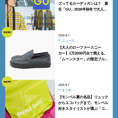
ズってるカーディガンは？ 新
生「GU」2026年秋冬で大人メ
ンズが買うべき12選！【試着ル
ポ前編】
2026.8.7
ニュース
【大人のローファースニー
カー】1万2000円台で買える。
「ムーンスター」の限定ブルー
グレーを見逃すな
2026.8.7
まとめ
【モンベル夏の名品】リュック
からエコバッグまで。モンベル
好きスタイリストが選ぶ「コス
パも最高な超軽量バッグ」5選