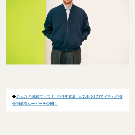
◆
みんなの試着フェス！ -2021年春夏- 人気BEST20アイテムの身
長別試着ムービーを公開！