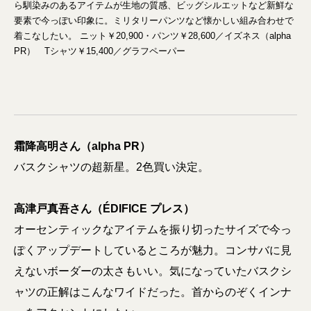
ら馴染みのあるアイテムが生地の質感、ビッグシルエットなど新鮮な
要素で今っぽい印象に。ミリタリーパンツなど懐かしい組み合わせで
着こなしたい。 ニット￥20,900・パンツ￥28,600／イズネス（alpha
PR） Tシャツ￥15,400／グラフペーパー
霜降高明さん（alpha PR）
バスクシャツの超新星。2色買い決定。
高津戸真吾さん（ÉDIFICE プレス）
オーセンティックなアイテムを振り切ったサイズで今っ
ぽくアップデートしているところが魅力。コンサバに見
えないボーダーの太さもいい。気になっていたバスクシ
ャツの正解はこんなワイドだった。首からのぞくインナ