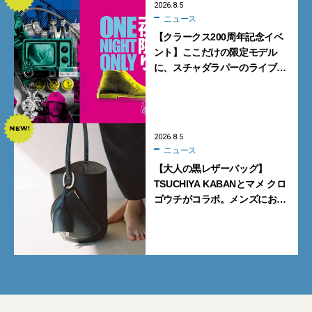
2026.8.5
ニュース
【クラークス200周年記念イベ
ント】ここだけの限定モデル
に、スチャダラパーのライブ
も。一夜限りの「CLARKS200
TOKYO」が原宿で開催
2026.8.5
ニュース
【大人の黒レザーバッグ】
TSUCHIYA KABANとマメ クロ
ゴウチがコラボ。メンズにおす
すめはアイコンバッグ
「Mayu」のラージサイズ