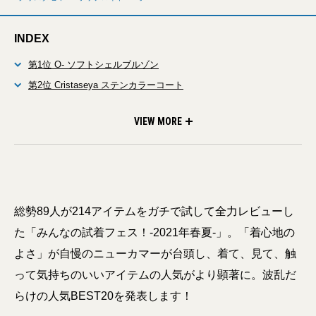
INDEX
第1位 O- ソフトシェルブルゾン
第2位 Cristaseya ステンカラーコート
第3位 O- マグネットB.D.シャツ
第4位 POLYPLOID ウールリネンセットアップ
第5位 ATON リネンジャケット
VIEW MORE
総勢89人が214アイテムをガチで試して全力レビューし
た「みんなの試着フェス！-2021年春夏-」。「着心地の
よさ」が自慢のニューカマーが台頭し、着て、見て、触
って気持ちのいいアイテムの人気がより顕著に。波乱だ
らけの人気BEST20を発表します！