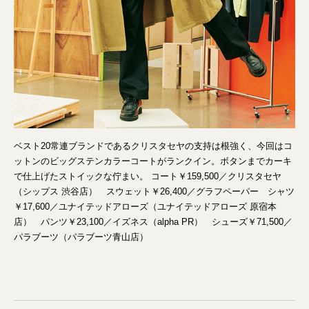
ベスト20常連ブランドであるクリスタセヤの支持は根強く、今回はコ
ットンのビッグステンカラーコートがランクイン。ボタンまでカーキ
で仕上げたストイックな佇まい。 コート￥159,500／クリスタセヤ
（シップス 渋谷店） スウェット￥26,400／グラフペーパー シャツ
￥17,600／ユナイテッドアローズ（ユナイテッドアローズ 原宿本
店） パンツ￥23,100／イズネス（alpha PR） シューズ￥71,500／
パラブーツ（パラブーツ青山店）