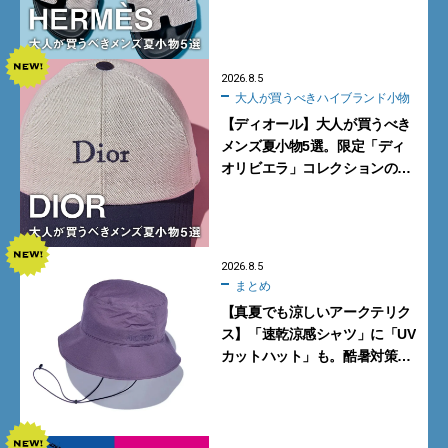
カーフ、旬のボートモカシンに
注目
2026.8.5
大人が買うべきハイブランド小物
【ディオール】大人が買うべき
メンズ夏小物5選。限定「ディ
オリビエラ」コレクションの
バッグ＆ローファー、キャップ
に注目
2026.8.5
まとめ
【真夏でも涼しいアークテリク
ス】「速乾涼感シャツ」に「UV
カットハット」も。酷暑対策に
大人が買うべき4選