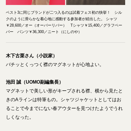
ベスト3に同じブランドが二つ入るのは試着フェス初の快挙！ シル
クのように滑らかな着心地に感動する参加者が続出した。 シャツ
￥28,600／オー（オーバーリバー） Tシャツ￥15,400／グラフペー
パー パンツ￥36,300／ニート（にしのや）
木下古栗さん（小説家）
バチッとくっつく襟のマグネットが心地よい。
池田 誠（UOMO副編集長）
マグネットで美しい形がキープされる襟、横から見たと
きのAラインは特筆もの。シャツジャケットとしてはお
ることで今までにない春アウターを見つけたようでうれ
しくなった。