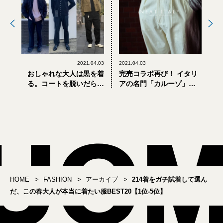
2021.04.03
2021.04.03
おしゃれな大人は黒を着
完売コラボ再び！ イタリ
る。コートを脱いだら選
アの名門「カルーゾ」で
ぶトップス3選
仕立てた、美しすぎる
「NEAT」パンツ
HOME
FASHION
アーカイブ
214着をガチ試着して選ん
だ、この春大人が本当に着たい服BEST20【1位-5位】