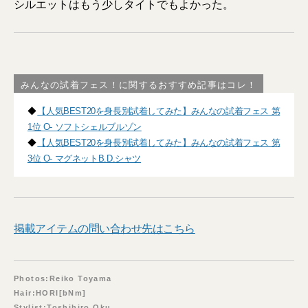
シルエットはもう少しタイトでもよかった。
みんなの試着フェス！に関するおすすめ記事はコレ！
◆
【人気BEST20を身長別試着してみた】みんなの試着フェス 第
1位 O- ソフトシェルブルゾン
◆
【人気BEST20を身長別試着してみた】みんなの試着フェス 第
3位 O- マグネットB.D.シャツ
掲載アイテムの問い合わせ先はこちら
Photos:Reiko Toyama
Hair:HORI[bNm]
Stylist:Toshihiro Oku