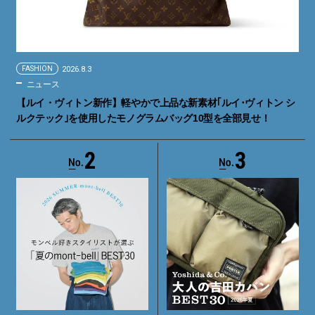
FASHION
2026.8.3
ニュース
【ルイ・ヴィトン新作】軽やかで上品な新素材｢ルイ･ヴィトン シ
ルクテック｣を使用したモノグラムバッグ10型を全部見せ！
2
3