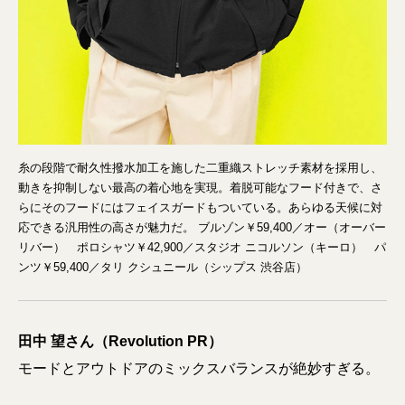
糸の段階で耐久性撥水加工を施した二重織ストレッチ素材を採用し、
動きを抑制しない最高の着心地を実現。着脱可能なフード付きで、さ
らにそのフードにはフェイスガードもついている。あらゆる天候に対
応できる汎用性の高さが魅力だ。 ブルゾン￥59,400／オー（オーバー
リバー） ポロシャツ￥42,900／スタジオ ニコルソン（キーロ） パ
ンツ￥59,400／タリ クシュニール（シップス 渋谷店）
田中 望さん（Revolution PR）
モードとアウトドアのミックスバランスが絶妙すぎる。