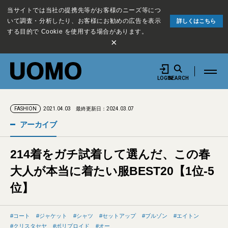
当サイトでは当社の提携先等がお客様のニーズ等につ
いて調査・分析したり、お客様にお勧めの広告を表示
詳しくはこちら
する目的で Cookie を使用する場合があります。
×
LOGIN
SEARCH
2021.04.03
最終更新日：2024.03.07
FASHION
アーカイブ
214着をガチ試着して選んだ、この春
大人が本当に着たい服BEST20【1位-5
位】
コート
ジャケット
シャツ
セットアップ
ブルゾン
エイトン
クリスタセヤ
ポリプロイド
オー