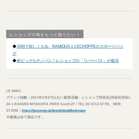
レショップの旬をもっと知りたい！
◆
15秒で欲しくなる、RAMIDUS x L’ECHOPPEのスポーツバッ
グ
◆
超ビッグなチノパン！レショップの「リパーパス」が復活
LE PARC
ブランド始動：2021年3月27日(土) / 販売店舗：レショップ渋谷店(渋谷区渋谷1-
24-1 RAYARD MIYASHITA PARK South2F / TEL:03-6712-5770)、WEB
STORE :
https://baycrews.jp/brand/detail/lechoppe
※価格は全て税込です。