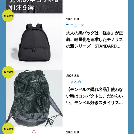
クトショップの自信作をチェッ
ク！
2026.8.8
ニュース
大人の黒バッグは「軽さ」が正
義。軽量化を追求したモノリス
の新シリーズ「STANDARD
Neutral」が快適すぎる！
2026.8.8
まとめ
【モンベルの隠れ名品】使わな
い時はコンパクトに、だからい
い。モンベル好きスタイリスト
がすすめる「たためるバッグ」
4選
2026.8.8