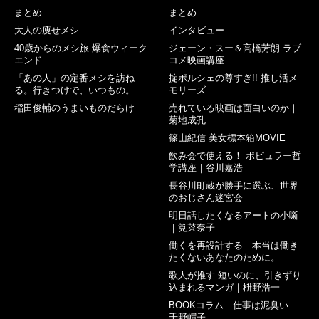
まとめ
まとめ
大人の痩せメシ
インタビュー
40歳からのメシ旅 爆食ウィーク
ジェーン・スー＆高橋芳朗 ラブ
エンド
コメ映画講座
「あの人」の定番メシを訪ね
掟ポルシェの尊すぎ!! 推し活メ
る。行きつけで、いつもの。
モリーズ
稲田俊輔のうまいものだらけ
売れている映画は面白いのか｜
菊地成孔
篠山紀信 美女標本箱MOVIE
飲み会で使える！ ポピュラー哲
学講座｜谷川嘉浩
長谷川町蔵が勝手に選ぶ、世界
のおじさん迷宮会
明日話したくなるアートの小噺
｜筧菜奈子
働くを再設計する 本当は働き
たくないあなたのために。
歌人が推す 短いのに、引きずり
込まれるマンガ｜枡野浩一
BOOKコラム 仕事は泥臭い｜
千野帽子