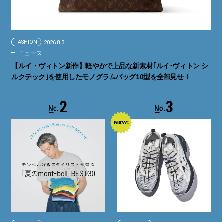
FASHION
2026.8.3
ニュース
【ルイ・ヴィトン新作】軽やかで上品な新素材｢ルイ･ヴィトン シ
ルクテック｣を使用したモノグラムバッグ10型を全部見せ！
2
3