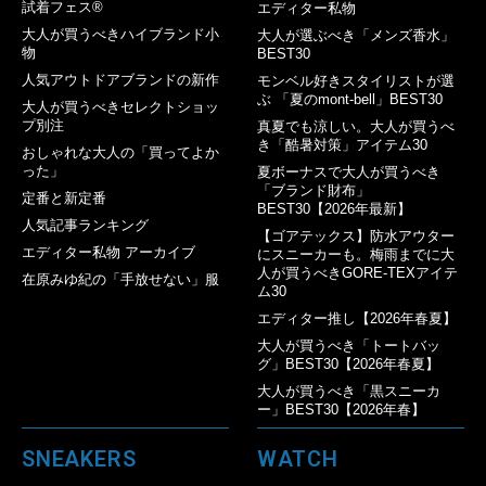
試着フェス®︎
エディター私物
大人が買うべきハイブランド小
大人が選ぶべき「メンズ香水」
物
BEST30
人気アウトドアブランドの新作
モンベル好きスタイリストが選
ぶ 「夏のmont-bell」BEST30
大人が買うべきセレクトショッ
プ別注
真夏でも涼しい。大人が買うべ
き「酷暑対策」アイテム30
おしゃれな大人の「買ってよか
った」
夏ボーナスで大人が買うべき
「ブランド財布」
定番と新定番
BEST30【2026年最新】
人気記事ランキング
【ゴアテックス】防水アウター
エディター私物 アーカイブ
にスニーカーも。梅雨までに大
人が買うべきGORE-TEXアイテ
在原みゆ紀の「手放せない」服
ム30
エディター推し【2026年春夏】
大人が買うべき「トートバッ
グ」BEST30【2026年春夏】
大人が買うべき「黒スニーカ
ー」BEST30【2026年春】
SNEAKERS
WATCH