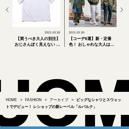
2021.03.30
2021.03.30
【買うべき大人の別注】
【コーデ6選】新・定番
おじさんぽく見えない ラ
色！ おしゃれな大人は
コステ「大人の白Tシャ
「オリーブドラブ」
ツ」
LOVE！
HOME
FASHION
アーカイブ
ビッグなシャツとスウェッ
トでデビュー！ レショップの新レーベル「ルパルク」