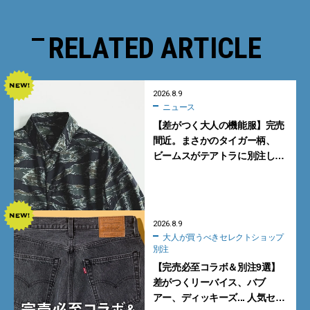
RELATED ARTICLE
2026.8.9
ニュース
【差がつく大人の機能服】完売
間近。まさかのタイガー柄、
ビームスがテアトラに別注した
シャツ＆パンツを狙い撃ち！
2026.8.9
大人が買うべきセレクトショップ
別注
【完売必至コラボ＆別注9選】
差がつくリーバイス、バブ
アー、ディッキーズ... 人気セレ