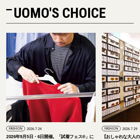
UOMO'S CHOICE
PR
FASHION
2026.7.29
。「試着フェス®︎」に
【おしゃれな大人のアイウェア】パリ発「イジ