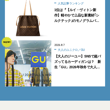
人気記事ランキング
1位は『【ルイ・ヴィトン新
作】軽やかで上品な新素材｢シ
ルクテック｣のモノグラムバッ
グ10型を全部見せ』【週間人気
記事BEST5】
2026.8.7
大人のユニクロ／GU
【大人のジーユー】SNSで超バ
ズってるカーディガンは？ 新
生「GU」2026年秋冬で大人メ
ンズが買うべき12選！【試着ル
ポ前編】