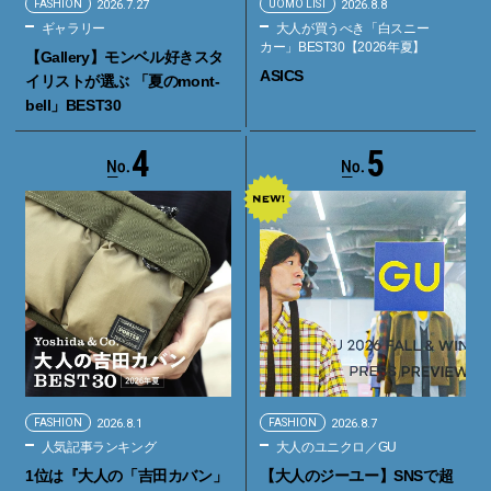
FASHION
2026.7.27
UOMO LIST
2026.8.8
ギャラリー
大人が買うべき「白スニー
カー」BEST30【2026年夏】
【Gallery】モンベル好きスタ
ASICS
イリストが選ぶ 「夏のmont-
bell」BEST30
4
5
FASHION
2026.8.1
FASHION
2026.8.7
人気記事ランキング
大人のユニクロ／GU
1位は『大人の「吉田カバン」
【大人のジーユー】SNSで超