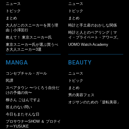
ニュース
ニュース
トピック
トピック
まとめ
まとめ
大人がこのスニーカーを買う理
時計と手土産のおかしな関係
由｜小澤匡行
時計と人とのペアリング｜マ
教えて！ 東京スニーカー氏
イ・プライベート・アワーズ。
東京スニーカー氏が選ぶ買うべ
UOMO Watch Academy
き大人スニーカー3選
MANGA
BEAUTY
コンセプチャル・ガール
ニュース
民譚
トピック
スペアタウン 〜つくろう自分だ
まとめ
けの予備の街〜
男の美容フェス
柳さん ごはんですよ
オジサンのための「逆転美容」
答えのない問い
今日もまたそんな日
プロサウナーSHOW ＆ プロテイ
ナーYUSUKE