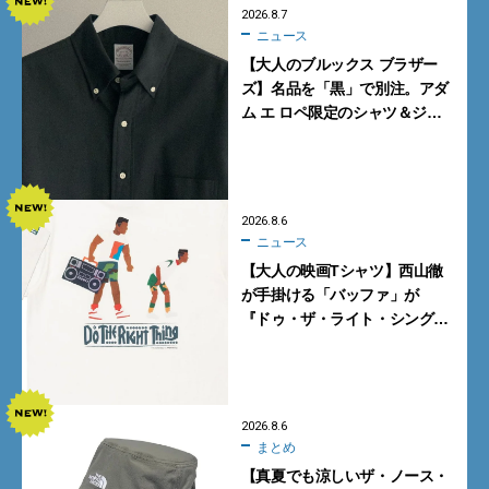
2026.8.7
ニュース
【大人のブルックス ブラザー
ズ】名品を「黒」で別注。アダ
ム エ ロペ限定のシャツ＆ジャ
ケットが買い！
2026.8.6
ニュース
【大人の映画Tシャツ】西山徹
が手掛ける「バッファ」が
『ドゥ・ザ・ライト・シング』
とコラボ！【8月8日発売】
2026.8.6
まとめ
【真夏でも涼しいザ・ノース・