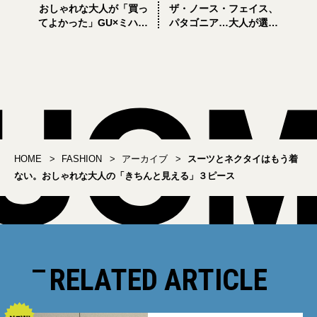
おしゃれな大人が「買っ
ザ・ノース・フェイス、
てよかった」GU×ミハラ
パタゴニア…大人が選ぶ
ヤスヒロの黒アイテム4選
べき、日常に馴染むアウ
トドア服と小物BEST24-
PART1-
HOME
FASHION
アーカイブ
スーツとネクタイはもう着
ない。おしゃれな大人の「きちんと見える」３ピース
RELATED ARTICLE