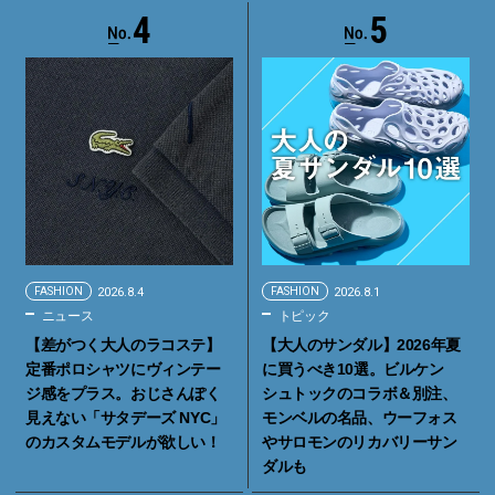
4
5
FASHION
2026.8.4
FASHION
2026.8.1
ニュース
トピック
【差がつく大人のラコステ】
【大人のサンダル】2026年夏
定番ポロシャツにヴィンテー
に買うべき10選。ビルケン
ジ感をプラス。おじさんぽく
シュトックのコラボ＆別注、
見えない「サタデーズ NYC」
モンベルの名品、ウーフォス
のカスタムモデルが欲しい！
やサロモンのリカバリーサン
ダルも