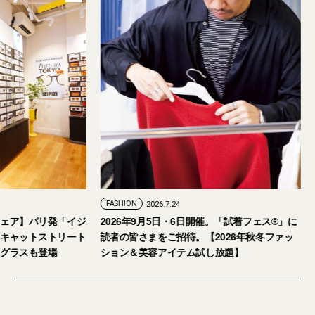
FASHION
2026.7.29
FASHION
2026.7.24
【おしゃれな大人のアイウェア】パリ発「イジ
2026年9月5日・
ピジ」が国内初の旗艦店をキャットストリート
読者の皆さまをご招
にオープン。日本限定サングラスも登場
ション＆美容アイテ