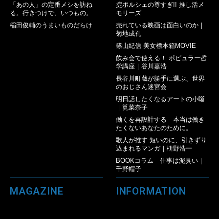
「あの人」の定番メシを訪ね
掟ポルシェの尊すぎ!! 推し活メ
る。行きつけで、いつもの。
モリーズ
稲田俊輔のうまいものだらけ
売れている映画は面白いのか｜
菊地成孔
篠山紀信 美女標本箱MOVIE
飲み会で使える！ ポピュラー哲
学講座｜谷川嘉浩
長谷川町蔵が勝手に選ぶ、世界
のおじさん迷宮会
明日話したくなるアートの小噺
｜筧菜奈子
働くを再設計する 本当は働き
たくないあなたのために。
歌人が推す 短いのに、引きずり
込まれるマンガ｜枡野浩一
BOOKコラム 仕事は泥臭い｜
千野帽子
MAGAZINE
INFORMATION