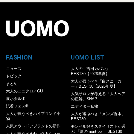
FASHION
UOMO LIST
ニュース
大人の「吉田カバン」
BEST30【2026年夏】
トピック
大人が買うべき「白スニーカ
まとめ
ー」BEST30【2026年夏】
大人のユニクロ／GU
人気サロンが考える「大人ヘア
展示会ルポ
の正解」SNAP
試着フェス®︎
エディター私物
大人が買うべきハイブランド小
大人が選ぶべき「メンズ香水」
物
BEST30
人気アウトドアブランドの新作
モンベル好きスタイリストが選
ぶ 「夏のmont-bell」BEST30
大人が買うべきセレクトショッ