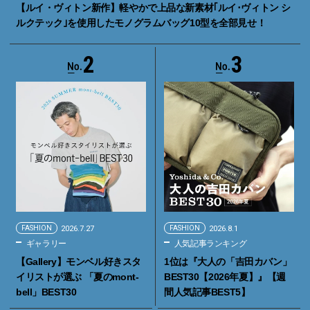
【ルイ・ヴィトン新作】軽やかで上品な新素材｢ルイ･ヴィトン シ
ルクテック｣を使用したモノグラムバッグ10型を全部見せ！
2
3
FASHION
2026.7.27
FASHION
2026.8.1
ギャラリー
人気記事ランキング
【Gallery】モンベル好きスタ
1位は『大人の「吉田カバン」
イリストが選ぶ 「夏のmont-
BEST30【2026年夏】』【週
bell」BEST30
間人気記事BEST5】