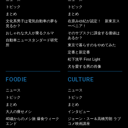
トピック
トピック
まとめ
まとめ
文化系男子は電気自動車の夢を
在原みゆ紀が認定！ 新東京ス
見るか？
ーベニア！
おしゃれな大人が乗るクルマ
そのサブスクに課金する価値は
あるか？
自動車ニュースタンダード研究
所
東京で暮らすのをやめてみた
定番と新定番
松下洸平 First Light
犬を愛する男の肖像
FOODIE
CULTURE
ニュース
ニュース
トピック
トピック
まとめ
まとめ
大人の痩せメシ
インタビュー
40歳からのメシ旅 爆食ウィーク
ジェーン・スー＆高橋芳朗 ラブ
エンド
コメ映画講座