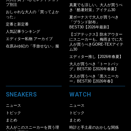
プ別注
真夏でも涼しい。大人が買うべ
き「酷暑対策」アイテム30
おしゃれな大人の「買ってよか
った」
夏ボーナスで大人が買うべき
「ブランド財布」
定番と新定番
BEST30【2026年最新】
人気記事ランキング
【ゴアテックス】防水アウター
エディター私物 アーカイブ
にスニーカーも。梅雨までに大
人が買うべきGORE-TEXアイテ
在原みゆ紀の「手放せない」服
ム30
エディター推し【2026年春夏】
大人が買うべき「トートバッ
グ」BEST30【2026年春夏】
大人が買うべき「黒スニーカ
ー」BEST30【2026年春】
SNEAKERS
WATCH
ニュース
ニュース
トピック
トピック
まとめ
まとめ
大人がこのスニーカーを買う理
時計と手土産のおかしな関係