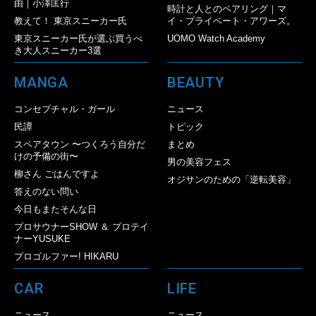
由｜小澤匡行
時計と人とのペアリング｜マ
教えて！ 東京スニーカー氏
イ・プライベート・アワーズ。
東京スニーカー氏が選ぶ買うべ
UOMO Watch Academy
き大人スニーカー3選
MANGA
BEAUTY
コンセプチャル・ガール
ニュース
民譚
トピック
スペアタウン 〜つくろう自分だ
まとめ
けの予備の街〜
男の美容フェス
柳さん ごはんですよ
オジサンのための「逆転美容」
答えのない問い
今日もまたそんな日
プロサウナーSHOW ＆ プロテイ
ナーYUSUKE
プロゴルファー! HIKARU
CAR
LIFE
ニュース
ニュース