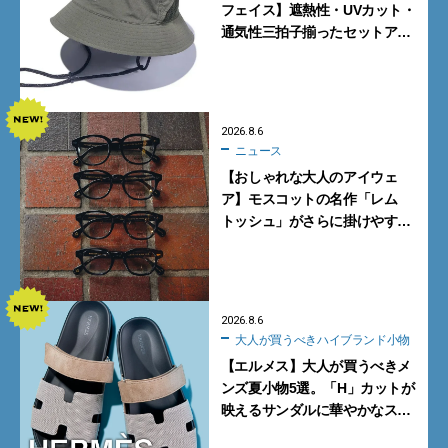
フェイス】遮熱性・UVカット・
通気性三拍子揃ったセットアッ
プに大注目。酷暑対策に大人が
買うべき3選
2026.8.6
ニュース
【おしゃれな大人のアイウェ
ア】モスコットの名作「レム
トッシュ」がさらに掛けやす
く。より多くの人にフィットす
る新モデルが秀逸すぎる
2026.8.6
大人が買うべきハイブランド小物
【エルメス】大人が買うべきメ
ンズ夏小物5選。「H」カットが
映えるサンダルに華やかなス
カーフ、旬のボートモカシンに