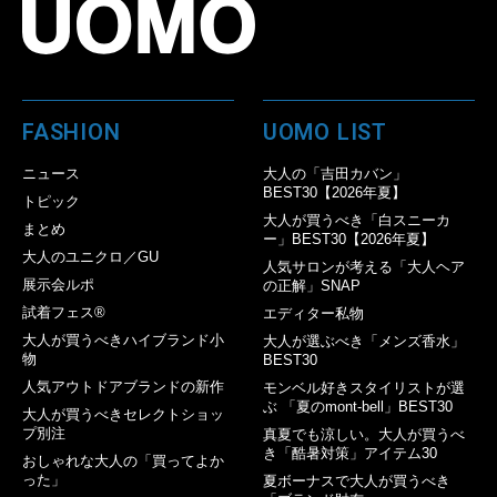
FASHION
UOMO LIST
ニュース
大人の「吉田カバン」
BEST30【2026年夏】
トピック
大人が買うべき「白スニーカ
まとめ
ー」BEST30【2026年夏】
大人のユニクロ／GU
人気サロンが考える「大人ヘア
展示会ルポ
の正解」SNAP
試着フェス®︎
エディター私物
大人が買うべきハイブランド小
大人が選ぶべき「メンズ香水」
物
BEST30
人気アウトドアブランドの新作
モンベル好きスタイリストが選
ぶ 「夏のmont-bell」BEST30
大人が買うべきセレクトショッ
プ別注
真夏でも涼しい。大人が買うべ
き「酷暑対策」アイテム30
おしゃれな大人の「買ってよか
った」
夏ボーナスで大人が買うべき