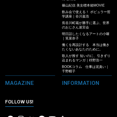
篠山紀信 美女標本箱MOVIE
飲み会で使える！ ポピュラー哲
学講座｜谷川嘉浩
長谷川町蔵が勝手に選ぶ、世界
のおじさん迷宮会
明日話したくなるアートの小噺
｜筧菜奈子
働くを再設計する 本当は働き
たくないあなたのために。
歌人が推す 短いのに、引きずり
込まれるマンガ｜枡野浩一
BOOKコラム 仕事は泥臭い｜
千野帽子
MAGAZINE
INFORMATION
FOLLOW US!