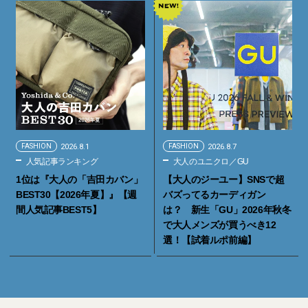
FASHION
2026.8.1
FASHION
2026.8.7
人気記事ランキング
大人のユニクロ／GU
1位は『大人の「吉田カバン」
【大人のジーユー】SNSで超
BEST30【2026年夏】』【週
バズってるカーディガン
間人気記事BEST5】
は？ 新生「GU」2026年秋冬
で大人メンズが買うべき12
選！【試着ルポ前編】