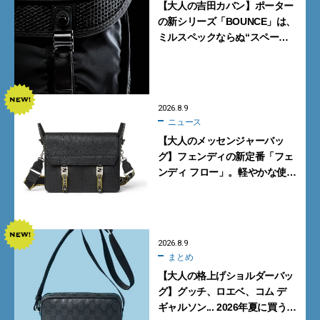
【大人の吉田カバン】ポーター
の新シリーズ「BOUNCE」は、
ミルスペックならぬ“スペース
スペック”の機能美あふれる黒
バッグ
2026.8.9
ニュース
【大人のメッセンジャーバッ
グ】フェンディの新定番「フェ
ンディ フロー」。軽やかな使い
心地と美しい佇まいを両立
【FENDI】
2026.8.9
まとめ
【大人の格上げショルダーバッ
グ】グッチ、ロエベ、コム デ
ギャルソン... 2026年夏に買うべ