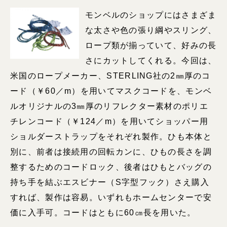
モンベルのショップにはさまざま
な太さや色の張り綱やスリング、
ロープ類が揃っていて、好みの長
さにカットしてくれる。今回は、
米国のロープメーカー、STERLING社の2㎜厚のコ
ード（￥60／m）を用いてマスクコードを、モンベ
ルオリジナルの3㎜厚のリフレクター素材のポリエ
チレンコード（￥124／m）を用いてショッパー用
ショルダーストラップをそれぞれ製作。ひも本体と
別に、前者は接続用の回転カンに、ひもの長さを調
整するためのコードロック、後者はひもとバッグの
持ち手を結ぶエスビナー（S字型フック）さえ購入
すれば、製作は容易。いずれもホームセンターで安
価に入手可。コードはともに60㎝長を用いた。