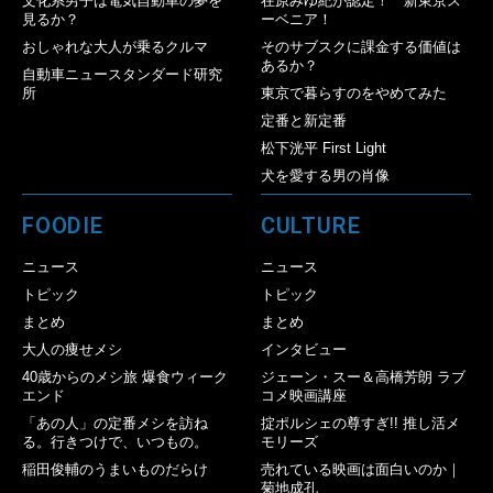
文化系男子は電気自動車の夢を
在原みゆ紀が認定！ 新東京ス
見るか？
ーベニア！
おしゃれな大人が乗るクルマ
そのサブスクに課金する価値は
あるか？
自動車ニュースタンダード研究
所
東京で暮らすのをやめてみた
定番と新定番
松下洸平 First Light
犬を愛する男の肖像
FOODIE
CULTURE
ニュース
ニュース
トピック
トピック
まとめ
まとめ
大人の痩せメシ
インタビュー
40歳からのメシ旅 爆食ウィーク
ジェーン・スー＆高橋芳朗 ラブ
エンド
コメ映画講座
「あの人」の定番メシを訪ね
掟ポルシェの尊すぎ!! 推し活メ
る。行きつけで、いつもの。
モリーズ
稲田俊輔のうまいものだらけ
売れている映画は面白いのか｜
菊地成孔