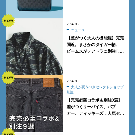
き新作5選
2026.8.9
ニュース
【差がつく大人の機能服】完売
間近。まさかのタイガー柄、
ビームスがテアトラに別注した
シャツ＆パンツを狙い撃ち！
2026.8.9
大人が買うべきセレクトショップ
別注
【完売必至コラボ＆別注9選】
差がつくリーバイス、バブ
アー、ディッキーズ... 人気セレ
クトショップの自信作をチェッ
ク！