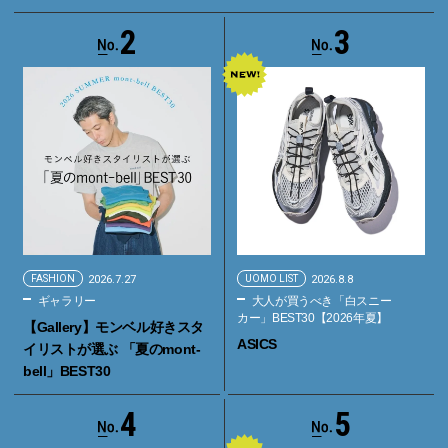
2
3
FASHION
2026.7.27
UOMO LIST
2026.8.8
ギャラリー
大人が買うべき「白スニー
カー」BEST30【2026年夏】
【Gallery】モンベル好きスタ
ASICS
イリストが選ぶ 「夏のmont-
bell」BEST30
4
5