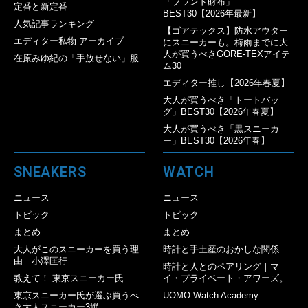
「ブランド財布」
定番と新定番
BEST30【2026年最新】
人気記事ランキング
【ゴアテックス】防水アウター
エディター私物 アーカイブ
にスニーカーも。梅雨までに大
人が買うべきGORE-TEXアイテ
在原みゆ紀の「手放せない」服
ム30
エディター推し【2026年春夏】
大人が買うべき「トートバッ
グ」BEST30【2026年春夏】
大人が買うべき「黒スニーカ
ー」BEST30【2026年春】
SNEAKERS
WATCH
ニュース
ニュース
トピック
トピック
まとめ
まとめ
大人がこのスニーカーを買う理
時計と手土産のおかしな関係
由｜小澤匡行
時計と人とのペアリング｜マ
教えて！ 東京スニーカー氏
イ・プライベート・アワーズ。
東京スニーカー氏が選ぶ買うべ
UOMO Watch Academy
き大人スニーカー3選