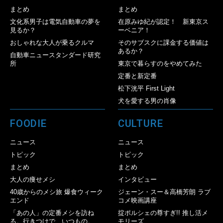
まとめ
まとめ
文化系男子は電気自動車の夢を
在原みゆ紀が認定！ 新東京ス
見るか？
ーベニア！
おしゃれな大人が乗るクルマ
そのサブスクに課金する価値は
あるか？
自動車ニュースタンダード研究
所
東京で暮らすのをやめてみた
定番と新定番
松下洸平 First Light
犬を愛する男の肖像
FOODIE
CULTURE
ニュース
ニュース
トピック
トピック
まとめ
まとめ
大人の痩せメシ
インタビュー
40歳からのメシ旅 爆食ウィーク
ジェーン・スー＆高橋芳朗 ラブ
エンド
コメ映画講座
「あの人」の定番メシを訪ね
掟ポルシェの尊すぎ!! 推し活メ
る。行きつけで、いつもの。
モリーズ