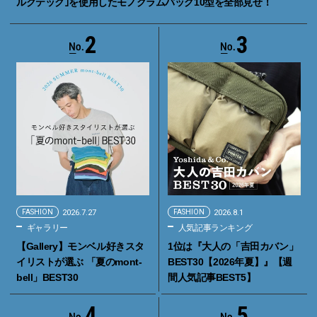
ルクテック｣を使用したモノグラムバッグ10型を全部見せ！
2
3
FASHION
2026.7.27
FASHION
2026.8.1
ギャラリー
人気記事ランキング
【Gallery】モンベル好きスタ
1位は『大人の「吉田カバン」
イリストが選ぶ 「夏のmont-
BEST30【2026年夏】』【週
bell」BEST30
間人気記事BEST5】
4
5