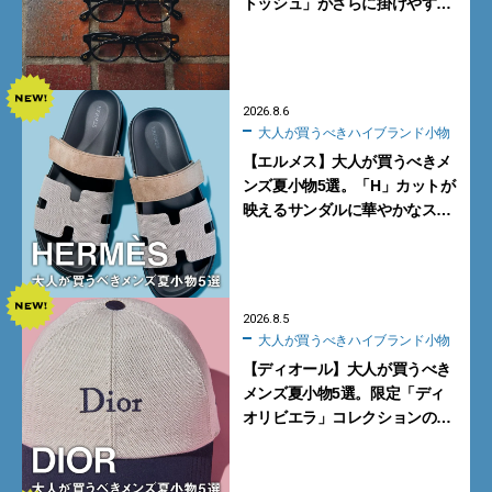
トッシュ」がさらに掛けやす
く。より多くの人にフィットす
る新モデルが秀逸すぎる
2026.8.6
大人が買うべきハイブランド小物
【エルメス】大人が買うべきメ
ンズ夏小物5選。「H」カットが
映えるサンダルに華やかなス
カーフ、旬のボートモカシンに
注目
2026.8.5
大人が買うべきハイブランド小物
【ディオール】大人が買うべき
メンズ夏小物5選。限定「ディ
オリビエラ」コレクションの
バッグ＆ローファー、キャップ
に注目