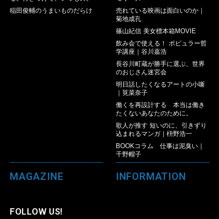
稲田俊輔のうまいものだらけ
売れている映画は面白いのか｜
菊地成孔
篠山紀信 美女標本箱MOVIE
飲み会で使える！ ポピュラー哲
学講座｜谷川嘉浩
長谷川町蔵が勝手に選ぶ、世界
のおじさん迷宮会
明日話したくなるアートの小噺
｜筧菜奈子
働くを再設計する 本当は働き
たくないあなたのために。
歌人が推す 短いのに、引きずり
込まれるマンガ｜枡野浩一
BOOKコラム 仕事は泥臭い｜
千野帽子
MAGAZINE
INFORMATION
FOLLOW US!