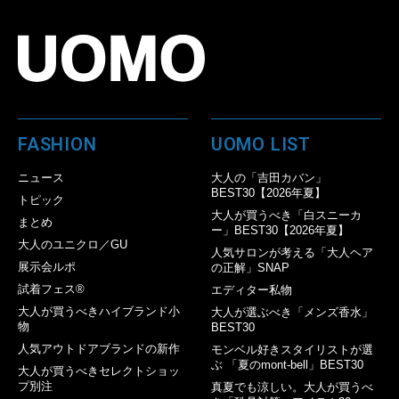
FASHION
UOMO LIST
ニュース
大人の「吉田カバン」
BEST30【2026年夏】
トピック
大人が買うべき「白スニーカ
まとめ
ー」BEST30【2026年夏】
大人のユニクロ／GU
人気サロンが考える「大人ヘア
展示会ルポ
の正解」SNAP
試着フェス®︎
エディター私物
大人が買うべきハイブランド小
大人が選ぶべき「メンズ香水」
物
BEST30
人気アウトドアブランドの新作
モンベル好きスタイリストが選
ぶ 「夏のmont-bell」BEST30
大人が買うべきセレクトショッ
プ別注
真夏でも涼しい。大人が買うべ