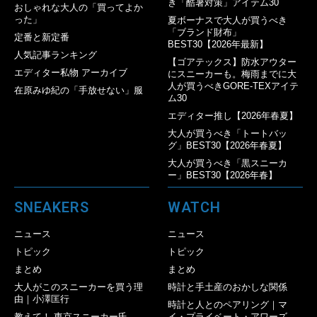
き「酷暑対策」アイテム30
おしゃれな大人の「買ってよか
った」
夏ボーナスで大人が買うべき
「ブランド財布」
定番と新定番
BEST30【2026年最新】
人気記事ランキング
【ゴアテックス】防水アウター
エディター私物 アーカイブ
にスニーカーも。梅雨までに大
人が買うべきGORE-TEXアイテ
在原みゆ紀の「手放せない」服
ム30
エディター推し【2026年春夏】
大人が買うべき「トートバッ
グ」BEST30【2026年春夏】
大人が買うべき「黒スニーカ
ー」BEST30【2026年春】
SNEAKERS
WATCH
ニュース
ニュース
トピック
トピック
まとめ
まとめ
大人がこのスニーカーを買う理
時計と手土産のおかしな関係
由｜小澤匡行
時計と人とのペアリング｜マ
教えて！ 東京スニーカー氏
イ・プライベート・アワーズ。