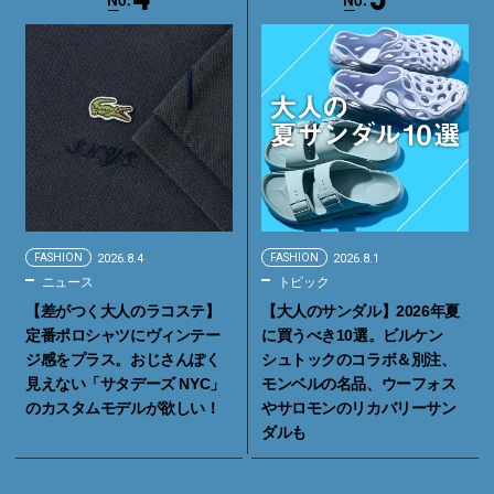
FASHION
2026.8.4
FASHION
2026.8.1
ニュース
トピック
【差がつく大人のラコステ】
【大人のサンダル】2026年夏
定番ポロシャツにヴィンテー
に買うべき10選。ビルケン
ジ感をプラス。おじさんぽく
シュトックのコラボ＆別注、
見えない「サタデーズ NYC」
モンベルの名品、ウーフォス
のカスタムモデルが欲しい！
やサロモンのリカバリーサン
ダルも